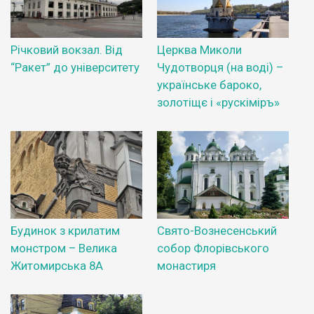
Річковий вокзал. Від
Церква Миколи
“Ракет” до університету
Чудотворця (на воді) –
українське бароко,
золотіщє і «рускіміръ»
Будинок з крилатим
Свято-Вознесенський
монстром – Велика
собор Флорівського
Житомирська 8А
монастиря