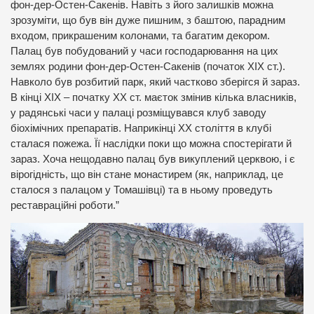
фон-дер-Остен-Сакенів. Навіть з його залишків можна
зрозуміти, що був він дуже пишним, з баштою, парадним
входом, прикрашеним колонами, та багатим декором.
Палац був побудований у часи господарювання на цих
землях родини фон-дер-Остен-Сакенів (початок ХІХ ст.).
Навколо був розбитий парк, який частково зберігся й зараз.
В кінці ХІХ – початку ХХ ст. маєток змінив кілька власників,
у радянські часи у палаці розміщувався клуб заводу
біохімічних препаратів. Наприкінці ХХ століття в клубі
сталася пожежа. Її наслідки поки що можна спостерігати й
зараз. Хоча нещодавно палац був викуплений церквою, і є
вірогідність, що він стане монастирем (як, наприклад, це
сталося з палацом у Томашівці) та в ньому проведуть
реставраційні роботи.”