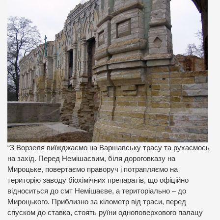
“З Ворзеля виїжджаємо на Варшавську трасу та рухаємось
на захід. Перед Немішаєвим, біля дороговказу на
Мироцьке, повертаємо праворуч і потрапляємо на
територію заводу біохімічних препаратів, що офіційно
відноситься до смт Немішаєве, а територіально – до
Мироцького. Приблизно за кілометр від траси, перед
спуском до ставка, стоять руїни одноповерхового палацу