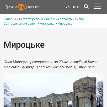
uk
ru
en
Головна
>
Міста та регіони
>
Київська область
>
Києво-
Святошинський район
>
Мироцьке
>
Мироцьке
Мироцьке
Село Мироцьке розташоване за 23 км на захід від Києва.
Має сільську раду. В селі мешкає близько 1,5 тис. осіб.