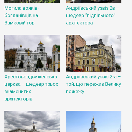
Могила вояків-
Андріївський узвіз 2в –
богданівців на
шедевр “підпільного”
Замковій горі
архітектора
Хрестовоздвиженська
Андріївський узвіз 2-а –
церква – шедевр трьох
той, що пережив Велику
знаменитих
пожежу
архітекторів