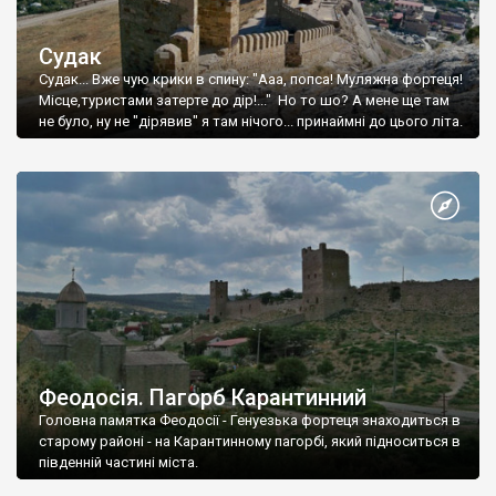
Судак
Судак... Вже чую крики в спину: "Ааа, попса! Муляжна фортеця!
Місце,туристами затерте до дір!..." Но то шо? А мене ще там
не було, ну не "дірявив" я там нічого... принаймні до цього літа.
Феодосія. Пагорб Карантинний
Головна памятка Феодосії - Генуезька фортеця знаходиться в
старому районі - на Карантинному пагорбі, який підноситься в
південній частині міста.