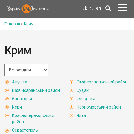
uk
ru
en
Головна
>
Крим
Крим
Алушта
Сімферопольський район
Бахчисарайський район
Судак
Євпаторія
Феодосія
Керч
Чорноморський район
Красноперекопський
Ялта
район
Севастополь