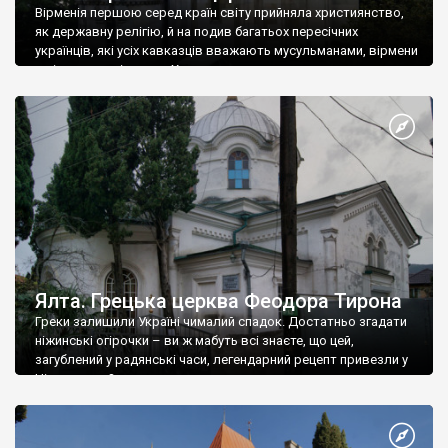
Вірменія першою серед країн світу прийняла християнство,
як державну релігію, й на подив багатьох пересічних
українців, які усіх кавказців вважають мусульманами, вірмени
є відданими вірянами Христа
Ялта. Грецька церква Феодора Тирона
Греки залишили Україні чималий спадок. Достатньо згадати
ніжинські огірочки – ви ж мабуть всі знаєте, що цей,
загублений у радянські часи, легендарний рецепт привезли у
Ніжин греки?