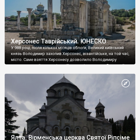
Херсонес Таврійський. ЮНЕСКО
У 988 році, після кількох місяців облоги, Великий київський
князь Володимир захопив Херсонес, візантійське, на той час,
місто. Саме взяття Херсонесу дозволило Володимиру
диктувати свої умови візантійському імператору Василю ІІ, та
одружитися з його дочкою Ганною. Цього ж року, в
Херсонесі Володимир-язичник, став Василем-християнином.
А потім було Хрещення Русі. На честь Херсонесу Таврійського
названо місто […]
Ялта. Вірменська церква Святої Ріпсіме