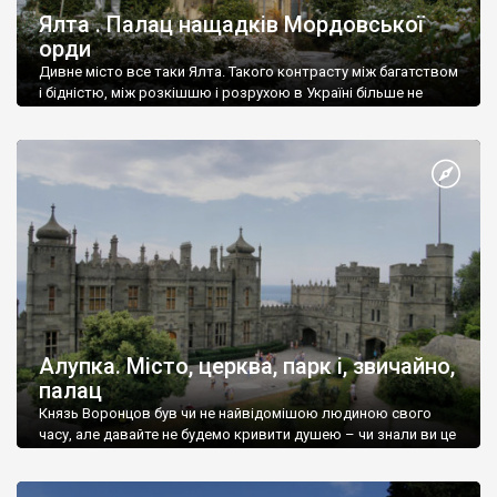
Ялта . Палац нащадків Мордовської
орди
Дивне місто все таки Ялта. Такого контрасту між багатством
і бідністю, між розкішшю і розрухою в Україні більше не
знайдеш.
Алупка. Місто, церква, парк і, звичайно,
палац
Князь Воронцов був чи не найвідомішою людиною свого
часу, але давайте не будемо кривити душею – чи знали ви це
прізвище до відвідин Алупки? Мабуть все таки ні.