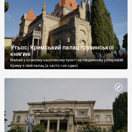
Утьос. Кримський палац грузинської
княгині
Майже у кожному населеному пункті на південному узбережжі
Криму є свій палац (а часто і не один).