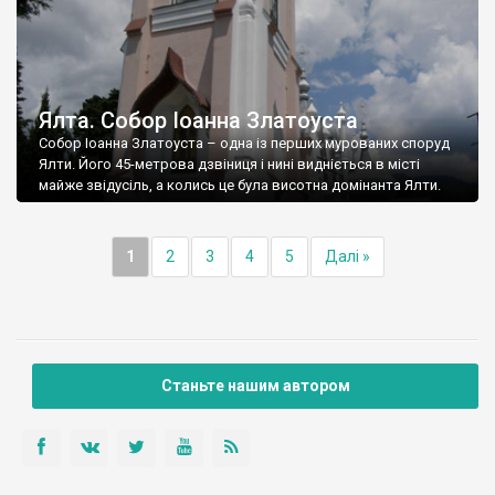
Ялта. Собор Іоанна Златоуста
Собор Іоанна Златоуста – одна із перших мурованих споруд
Ялти. Його 45-метрова дзвіниця і нині видніється в місті
майже звідусіль, а колись це була висотна домінанта Ялти.
1
2
3
4
5
Далі »
Станьте нашим автором