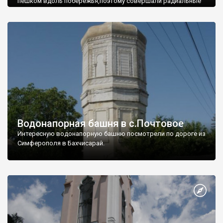
пешком вдоль побережья,поэтому совершали радиальные
вылазки из Оленевки.
Водонапорная башня в с.Почтовое
Интересную водонапорную башню посмотрели по дороге из
Симферополя в Бахчисарай.