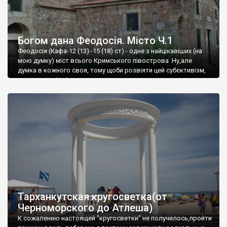
Богом дана Феодосія. Місто Ч.1
Феодосія (Кафа-12 (13) -15 (18) ст) - одне з найцікавіших (на
мою думку) міст всього Кримського півострова .Ну,але
думка в кожного своя, тому щоби розвіяти цей субєктивізм,
запрошую відвідати це
Тарханкутская кругосветка(от
Черноморского до Атлеша)
К сожалению настоящей "кругосветки" не получилось,пройти