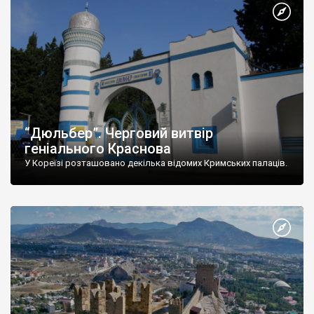
“Дюльбер”. Черговий витвір
геніального Краснова
У Кореїзі розташовано декілька відомих Кримських палаців.