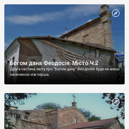
Богом дана Феодосія. Місто Ч.2
Друга частина звіту про "Богом дану" Феодосію буде не менш
насиченою ніж перша.