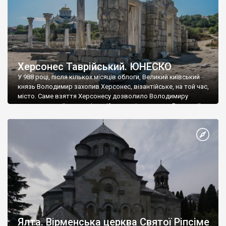
Херсонес Таврійський. ЮНЕСКО
У 988 році, після кількох місяців облоги, Великий київський
князь Володимир захопив Херсонес, візантійське, на той час,
місто. Саме взяття Херсонесу дозволило Володимиру
диктувати свої умови візантійському імператору Василю ІІ, та
одружитися з його дочкою Ганною. Цього ж року, в
Херсонесі Володимир-язичник, став Василем-християнином.
А потім було Хрещення Русі. На честь Херсонесу Таврійського
названо місто […]
Ялта. Вірменська церква Святої Ріпсіме