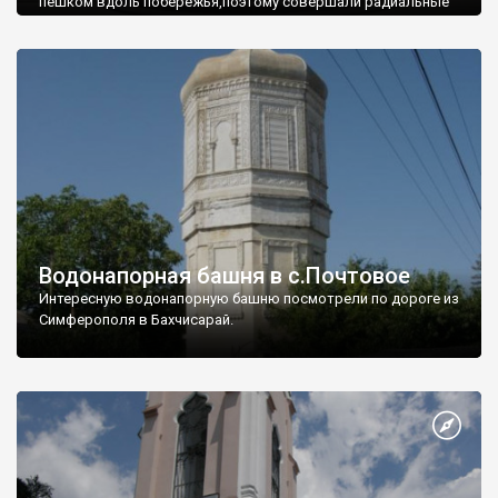
пешком вдоль побережья,поэтому совершали радиальные
вылазки из Оленевки.
Водонапорная башня в с.Почтовое
Интересную водонапорную башню посмотрели по дороге из
Симферополя в Бахчисарай.