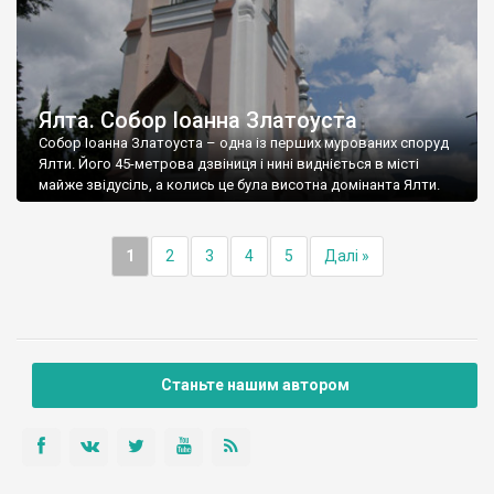
Ялта. Собор Іоанна Златоуста
Собор Іоанна Златоуста – одна із перших мурованих споруд
Ялти. Його 45-метрова дзвіниця і нині видніється в місті
майже звідусіль, а колись це була висотна домінанта Ялти.
1
2
3
4
5
Далі »
Станьте нашим автором