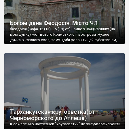
Богом дана Феодосія. Місто Ч.1
Феодосія (Кафа-12 (13) -15 (18) ст) - одне з найцікавіших (на
мою думку) міст всього Кримського півострова .Ну,але
думка в кожного своя, тому щоби розвіяти цей субєктивізм,
запрошую відвідати це
Тарханкутская кругосветка(от
Черноморского до Атлеша)
К сожалению настоящей "кругосветки" не получилось,пройти