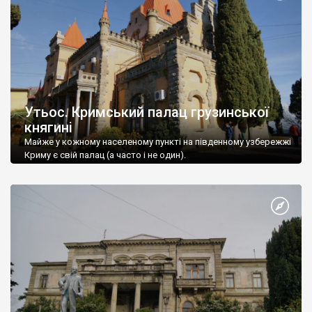
Утьос. Кримський палац грузинської
княгині
Майже у кожному населеному пункті на південному узбережжі
Криму є свій палац (а часто і не один).