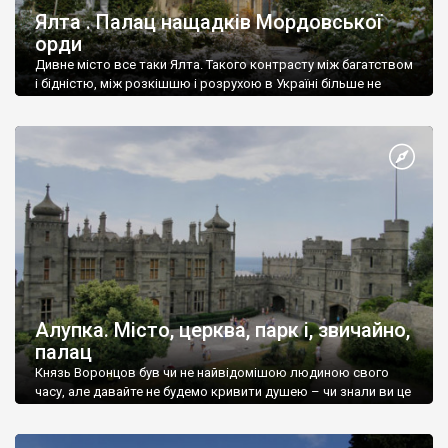
Ялта . Палац нащадків Мордовської
орди
Дивне місто все таки Ялта. Такого контрасту між багатством
і бідністю, між розкішшю і розрухою в Україні більше не
знайдеш.
Алупка. Місто, церква, парк і, звичайно,
палац
Князь Воронцов був чи не найвідомішою людиною свого
часу, але давайте не будемо кривити душею – чи знали ви це
прізвище до відвідин Алупки? Мабуть все таки ні.