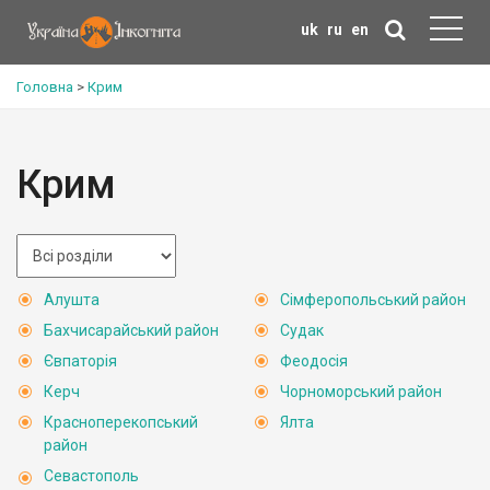
uk
ru
en
Головна
>
Крим
Крим
Алушта
Сімферопольський район
Бахчисарайський район
Судак
Євпаторія
Феодосія
Керч
Чорноморський район
Красноперекопський
Ялта
район
Севастополь