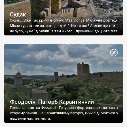
Судак
Судак... Вже чую крики в спину: "Ааа, попса! Муляжна фортеця!
Місце,туристами затерте до дір!..." Но то шо? А мене ще там
не було, ну не "дірявив" я там нічого... принаймні до цього літа.
Феодосія. Пагорб Карантинний
Головна памятка Феодосії - Генуезька фортеця знаходиться в
старому районі - на Карантинному пагорбі, який підноситься в
південній частині міста.