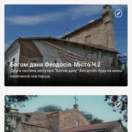
Богом дана Феодосія. Місто Ч.2
Друга частина звіту про "Богом дану" Феодосію буде не менш
насиченою ніж перша.