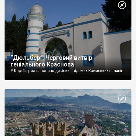
“Дюльбер”. Черговий витвір
геніального Краснова
У Кореїзі розташовано декілька відомих Кримських палаців.