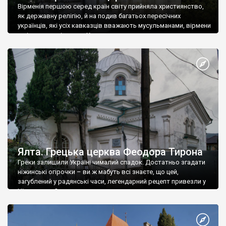
Вірменія першою серед країн світу прийняла християнство,
як державну релігію, й на подив багатьох пересічних
українців, які усіх кавказців вважають мусульманами, вірмени
є відданими вірянами Христа
Ялта. Грецька церква Феодора Тирона
Греки залишили Україні чималий спадок. Достатньо згадати
ніжинські огірочки – ви ж мабуть всі знаєте, що цей,
загублений у радянські часи, легендарний рецепт привезли у
Ніжин греки?