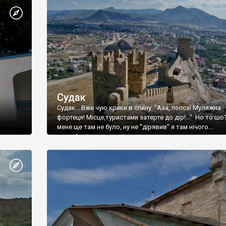
Судак
Судак... Вже чую крики в спину: "Ааа, попса! Муляжна
фортеця! Місце,туристами затерте до дір!..." Но то шо
мене ще там не було, ну не "дірявив" я там нічого...
принаймні до цього літа.