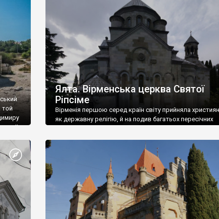
ефактів
називаються «повстяками» (postaki)…” “Вино. Крим
єкту
виробляє відмінне вино і його вдосталь: воно все ду
го».
легке біле і дуже […]
ти та
Ялта. Вірменська церква Святої
Ріпсіме
вський
 той
Вірменія першою серед країн світу прийняла христия
димиру
як державну релігію, й на подив багатьох пересічних
илю ІІ,
українців, які усіх кавказців вважають мусульманами,
 в
вірмени є відданими вірянами Христа