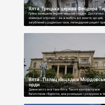
Ялта. Грецька церква Феодора Ти
Греки залишили Україні чималий спадок. Достатньо 
ніжинські огірочки – ви ж мабуть всі знаєте, що цей,
загублений у радянські часи, легендарний рецепт пр
Ніжин греки?
Ялта . Палац нащадків Мордовськ
орди
Дивне місто все таки Ялта. Такого контрасту між
багатством і бідністю, між розкішшю і розрухою в Ук
більше не знайдеш.