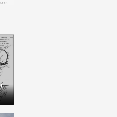
им та
ора і
є
го типу,
ей-
рний
ста:
 райони
від 2
I
і,
рукти,
 котрі