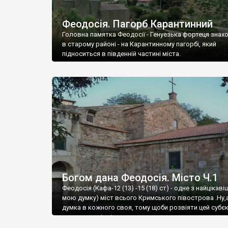
Феодосія. Пагорб Карантинний
Головна памятка Феодосії - Генуезька фортеця знах
в старому районі - на Карантинному пагорбі, який
підноситься в південній частині міста.
Богом дана Феодосія. Місто Ч.1
Феодосія (Кафа-12 (13) -15 (18) ст) - одне з найцікаві
мою думку) міст всього Кримського півострова .Ну,
думка в кожного своя, тому щоби розвіяти цей субєк
запрошую відвідати це