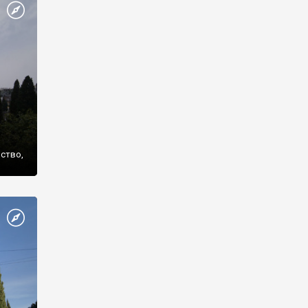
же
нство,