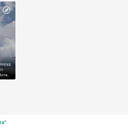
споруд
ті
Ялти.
та”