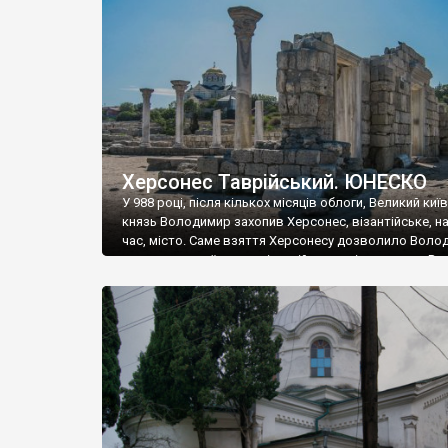
музею «Новгородський музей-заповідник» сотні арт
візантійської доби. Раритети викрадені з фондів об’
культурної спадщини ЮНЕСКО «Херсонеса Таврійсько
Офіційно – на виставку «Золото Візантії», але експер
влада в Україні вважають це лише […]
Херсонес Таврійський. ЮНЕСКО
У 988 році, після кількох місяців облоги, Великий киї
князь Володимир захопив Херсонес, візантійське, на
час, місто. Саме взяття Херсонесу дозволило Воло
диктувати свої умови візантійському імператору Вас
та одружитися з його дочкою Ганною. Цього ж року,
Херсонесі Володимир-язичник, став Василем-
християнином. А потім було Хрещення Русі. На честь
Херсонесу Таврійського названо місто […]