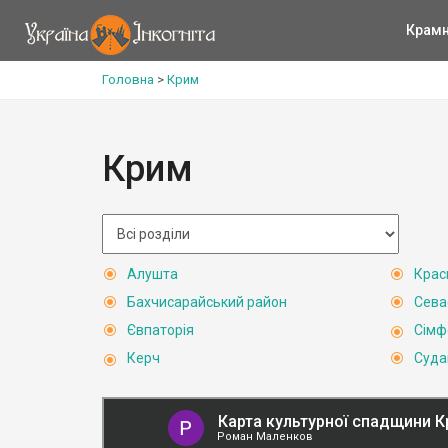
Крам
Головна
>
Крим
Крим
Алушта
Крас
Бахчисарайський район
Сева
Євпаторія
Сімф
Керч
Суда