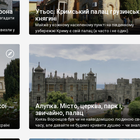
рона
Утьос. Кримський палац грузинськ
княгині
згадати
Майже у кожному населеному пункті на південному
ивезли у
узбережжі Криму є свій палац (а часто і не один).
ої
Алупка. Місто, церква, парк і,
звичайно, палац
Князь Воронцов був чи не найвідомішою людиною св
раїні
часу, але давайте не будемо кривити душею – чи знал
це прізвище до відвідин Алупки? Мабуть все таки ні.