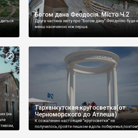
Богом дана Феодосія. Місто Ч.2
одиться
Друга частина звіту про "Богом дану" Феодосію буде 
менш насиченою ніж перша.
Тарханкутская кругосветка(от
Черноморского до Атлеша)
ших (на
але
К сожалению настоящей "кругосветки" не
тивізм,
получилось,пройти пешком вдоль побережья,поэтом
совершали радиальные вылазки из Оленевки.