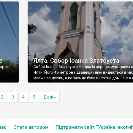
е
Ялта. Собор Іоанна Златоуста
ороге
Собор Іоанна Златоуста – одна із перших мурованих 
Ялти. Його 45-метрова дзвіниця і нині видніється в міс
майже звідусіль, а колись це була висотна домінанта 
2
3
4
5
Далі »
нас
Стати автором
Підтримати сайт “Україна Інкогні