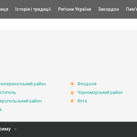
ниця
Історія і традиції
Регіони України
Закордон
Пам'
ноперекопський район
Феодосія
стополь
Чорноморський район
еропольський район
Ялта
к