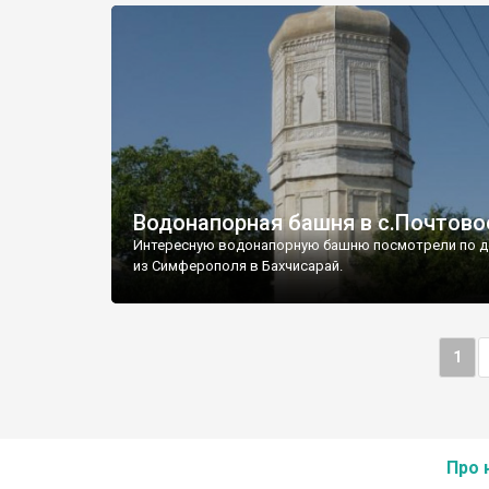
Водонапорная башня в с.Почтово
Интересную водонапорную башню посмотрели по д
из Симферополя в Бахчисарай.
1
Про 