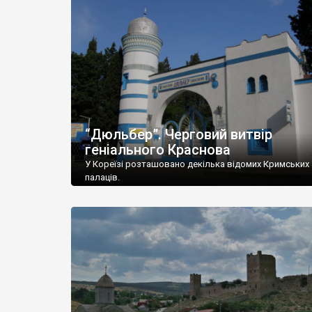
“Дюльбер”. Черговий витвір
геніального Краснова
У Кореїзі розташовано декілька відомих Кримських
палаців.