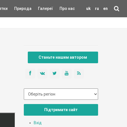
ятки
Природа
Галереї
Про нас
uk
ru
en
Станьте нашим автором
Підтримати сайт
Вхід