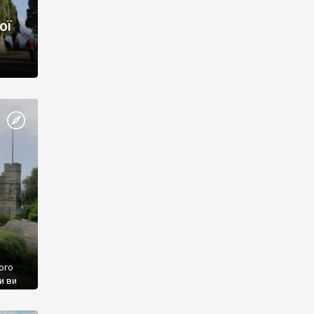
ої
ого
и ви