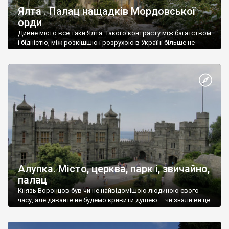
Ялта . Палац нащадків Мордовської
орди
Дивне місто все таки Ялта. Такого контрасту між багатством
і бідністю, між розкішшю і розрухою в Україні більше не
знайдеш.
Алупка. Місто, церква, парк і, звичайно,
палац
Князь Воронцов був чи не найвідомішою людиною свого
часу, але давайте не будемо кривити душею – чи знали ви це
прізвище до відвідин Алупки? Мабуть все таки ні.