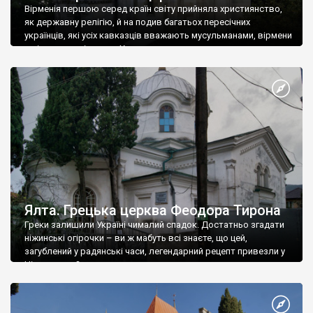
Вірменія першою серед країн світу прийняла християнство,
як державну релігію, й на подив багатьох пересічних
українців, які усіх кавказців вважають мусульманами, вірмени
є відданими вірянами Христа
Ялта. Грецька церква Феодора Тирона
Греки залишили Україні чималий спадок. Достатньо згадати
ніжинські огірочки – ви ж мабуть всі знаєте, що цей,
загублений у радянські часи, легендарний рецепт привезли у
Ніжин греки?