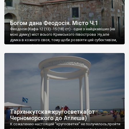
Богом дана Феодосія. Місто Ч.1
Феодосія (Кафа-12 (13) -15 (18) ст) - одне з найцікавіших (на
мою думку) міст всього Кримського півострова .Ну,але
думка в кожного своя, тому щоби розвіяти цей субєктивізм,
запрошую відвідати це
Тарханкутская кругосветка(от
Черноморского до Атлеша)
К сожалению настоящей "кругосветки" не получилось,пройти