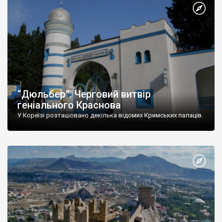
“Дюльбер”. Черговий витвір
геніального Краснова
У Кореїзі розташовано декілька відомих Кримських палаців.