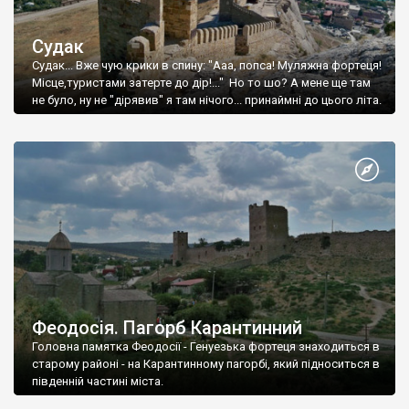
Судак
Судак... Вже чую крики в спину: "Ааа, попса! Муляжна фортеця!
Місце,туристами затерте до дір!..." Но то шо? А мене ще там
не було, ну не "дірявив" я там нічого... принаймні до цього літа.
Феодосія. Пагорб Карантинний
Головна памятка Феодосії - Генуезька фортеця знаходиться в
старому районі - на Карантинному пагорбі, який підноситься в
південній частині міста.