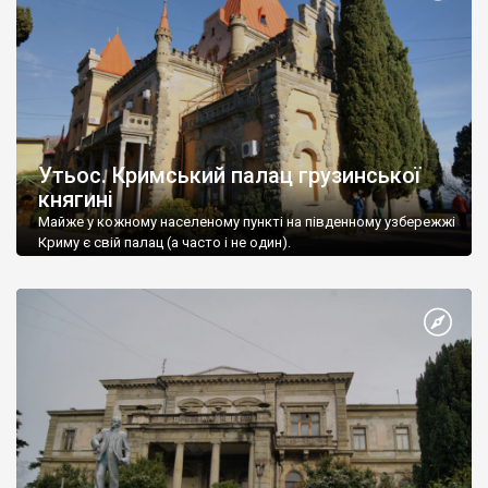
Утьос. Кримський палац грузинської
княгині
Майже у кожному населеному пункті на південному узбережжі
Криму є свій палац (а часто і не один).