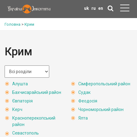
uk
ru
en
Головна
>
Крим
Крим
Алушта
Сімферопольський район
Бахчисарайський район
Судак
Євпаторія
Феодосія
Керч
Чорноморський район
Красноперекопський
Ялта
район
Севастополь