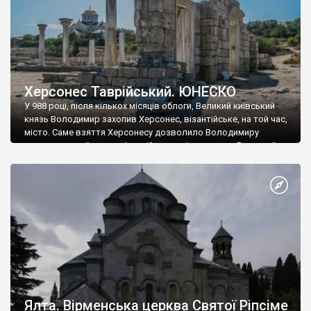
Херсонес Таврійський. ЮНЕСКО
У 988 році, після кількох місяців облоги, Великий київський
князь Володимир захопив Херсонес, візантійське, на той час,
місто. Саме взяття Херсонесу дозволило Володимиру
диктувати свої умови візантійському імператору Василю ІІ, та
одружитися з його дочкою Ганною. Цього ж року, в
Херсонесі Володимир-язичник, став Василем-християнином.
А потім було Хрещення Русі. На честь Херсонесу Таврійського
названо місто […]
Ялта. Вірменська церква Святої Ріпсіме