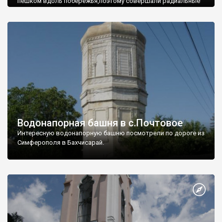
пешком вдоль побережья,поэтому совершали радиальные
вылазки из Оленевки.
Водонапорная башня в с.Почтовое
Интересную водонапорную башню посмотрели по дороге из
Симферополя в Бахчисарай.