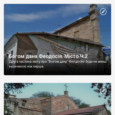
Богом дана Феодосія. Місто Ч.2
Друга частина звіту про "Богом дану" Феодосію буде не менш
насиченою ніж перша.