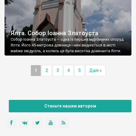
Ялта. Собор Іоанна Златоуста
Собор Іоанна Златоуста – одна із перших мурованих споруд
Ялти. Його 45-метрова дзвіниця і нині видніється в місті
майже звідусіль, а колись це була висотна домінанта Ялти.
1
2
3
4
5
Далі »
Станьте нашим автором