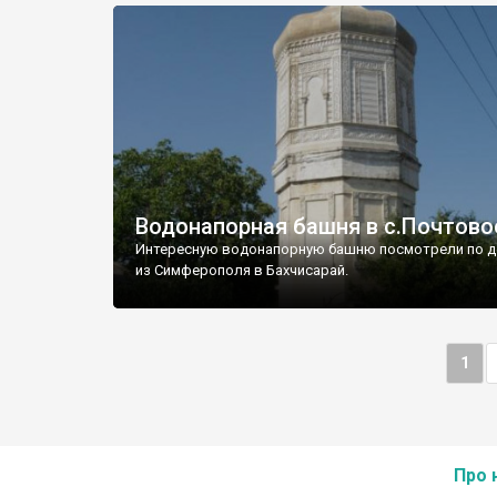
Водонапорная башня в с.Почтово
Интересную водонапорную башню посмотрели по д
из Симферополя в Бахчисарай.
1
Про 