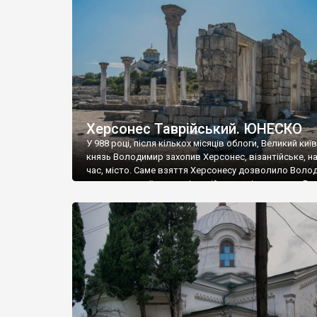
музею «Новгородський музей-заповідник» сотні арт
візантійської доби. Раритети викрадені з фондів об’
культурної спадщини ЮНЕСКО «Херсонеса Таврійсько
Офіційно – на виставку «Золото Візантії», але експер
влада в Україні вважають це лише […]
Херсонес Таврійський. ЮНЕСКО
У 988 році, після кількох місяців облоги, Великий киї
князь Володимир захопив Херсонес, візантійське, на
час, місто. Саме взяття Херсонесу дозволило Воло
диктувати свої умови візантійському імператору Вас
та одружитися з його дочкою Ганною. Цього ж року,
Херсонесі Володимир-язичник, став Василем-
християнином. А потім було Хрещення Русі. На честь
Херсонесу Таврійського названо місто […]