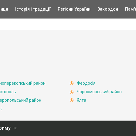
ниця
Історія і традиції
Регіони України
Закордон
Пам'
ноперекопський район
Феодосія
стополь
Чорноморський район
еропольський район
Ялта
к