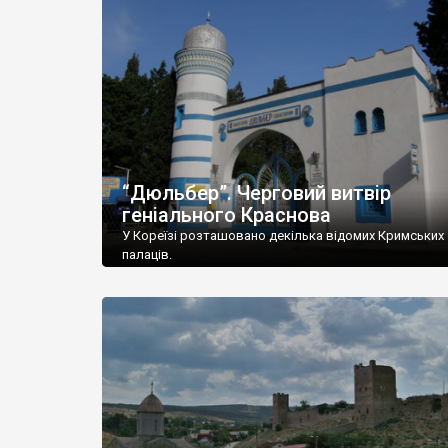
“Дюльбер”. Черговий витвір
геніального Краснова
У Кореїзі розташовано декілька відомих Кримських
палаців.