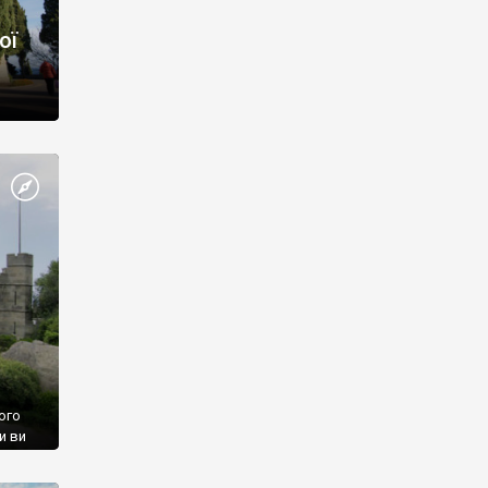
ої
ого
и ви