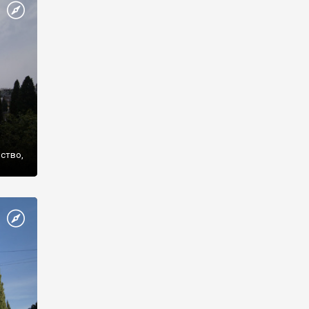
же
нство,