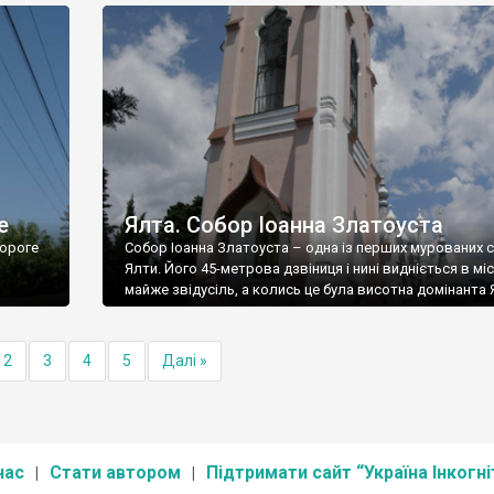
е
Ялта. Собор Іоанна Златоуста
ороге
Собор Іоанна Златоуста – одна із перших мурованих 
Ялти. Його 45-метрова дзвіниця і нині видніється в міс
майже звідусіль, а колись це була висотна домінанта 
2
3
4
5
Далі »
нас
Стати автором
Підтримати сайт “Україна Інкогні