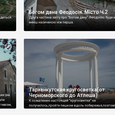
Богом дана Феодосія. Місто Ч.2
одиться
Друга частина звіту про "Богом дану" Феодосію буде 
менш насиченою ніж перша.
Тарханкутская кругосветка(от
Черноморского до Атлеша)
ших (на
але
К сожалению настоящей "кругосветки" не
тивізм,
получилось,пройти пешком вдоль побережья,поэтом
совершали радиальные вылазки из Оленевки.