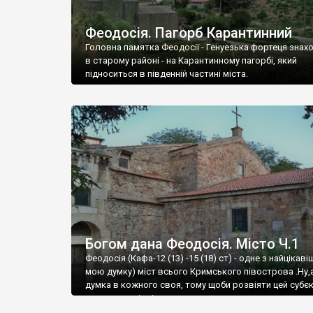
Феодосія. Пагорб Карантинний
Головна памятка Феодосії - Генуезька фортеця знах
в старому районі - на Карантинному пагорбі, який
підноситься в південній частині міста.
Богом дана Феодосія. Місто Ч.1
Феодосія (Кафа-12 (13) -15 (18) ст) - одне з найцікаві
мою думку) міст всього Кримського півострова .Ну,
думка в кожного своя, тому щоби розвіяти цей субєк
запрошую відвідати це