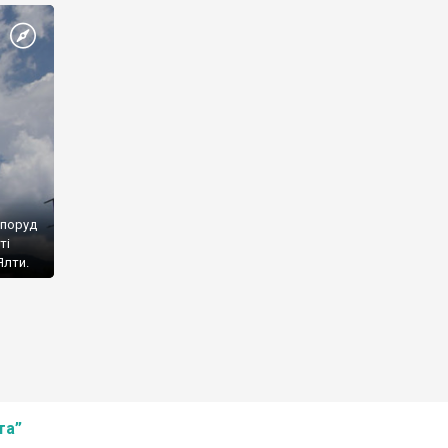
споруд
ті
Ялти.
та”