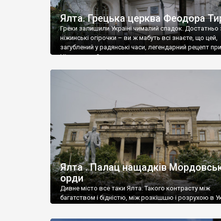
Ялта. Грецька церква Феодора Ти
Греки залишили Україні чималий спадок. Достатньо 
ніжинські огірочки – ви ж мабуть всі знаєте, що цей,
загублений у радянські часи, легендарний рецепт пр
Ніжин греки?
Ялта . Палац нащадків Мордовськ
орди
Дивне місто все таки Ялта. Такого контрасту між
багатством і бідністю, між розкішшю і розрухою в Ук
більше не знайдеш.