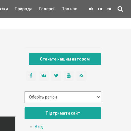
ятки
Природа
Галереї
Про нас
uk
ru
en
Станьте нашим автором
Підтримати сайт
Вхід