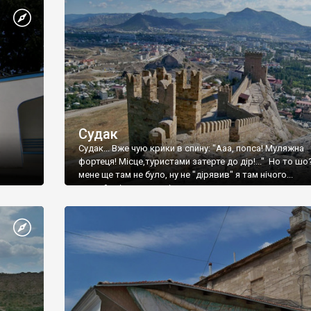
Судак
Судак... Вже чую крики в спину: "Ааа, попса! Муляжна
фортеця! Місце,туристами затерте до дір!..." Но то шо
мене ще там не було, ну не "дірявив" я там нічого...
принаймні до цього літа.