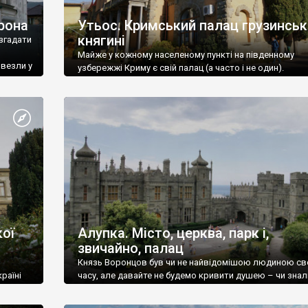
рона
Утьос. Кримський палац грузинськ
княгині
згадати
Майже у кожному населеному пункті на південному
ивезли у
узбережжі Криму є свій палац (а часто і не один).
ої
Алупка. Місто, церква, парк і,
звичайно, палац
Князь Воронцов був чи не найвідомішою людиною св
раїні
часу, але давайте не будемо кривити душею – чи знал
це прізвище до відвідин Алупки? Мабуть все таки ні.