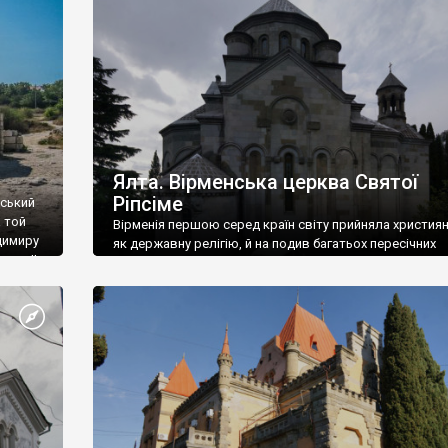
ефактів
називаються «повстяками» (postaki)…” “Вино. Крим
єкту
виробляє відмінне вино і його вдосталь: воно все ду
го».
легке біле і дуже […]
ти та
Ялта. Вірменська церква Святої
Ріпсіме
вський
 той
Вірменія першою серед країн світу прийняла христия
димиру
як державну релігію, й на подив багатьох пересічних
илю ІІ,
українців, які усіх кавказців вважають мусульманами,
 в
вірмени є відданими вірянами Христа