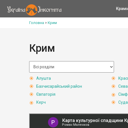
Крам
Головна
>
Крим
Крим
Алушта
Крас
Бахчисарайський район
Сева
Євпаторія
Сімф
Керч
Суда