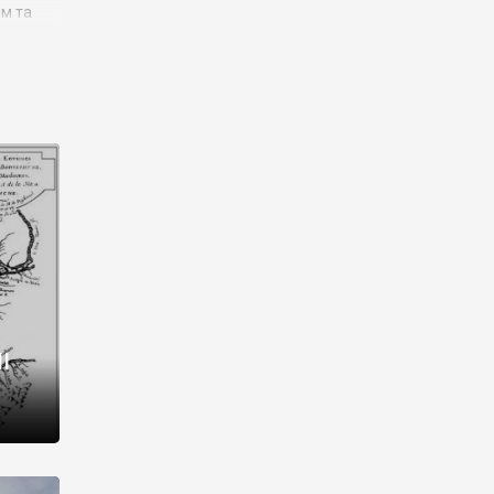
им та
ора і
є
го типу,
ей-
рний
ста:
 райони
від 2
I
і,
рукти,
 котрі