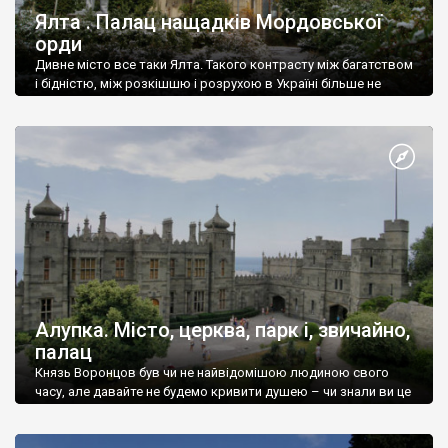
Ялта . Палац нащадків Мордовської
орди
Дивне місто все таки Ялта. Такого контрасту між багатством
і бідністю, між розкішшю і розрухою в Україні більше не
знайдеш.
Алупка. Місто, церква, парк і, звичайно,
палац
Князь Воронцов був чи не найвідомішою людиною свого
часу, але давайте не будемо кривити душею – чи знали ви це
прізвище до відвідин Алупки? Мабуть все таки ні.