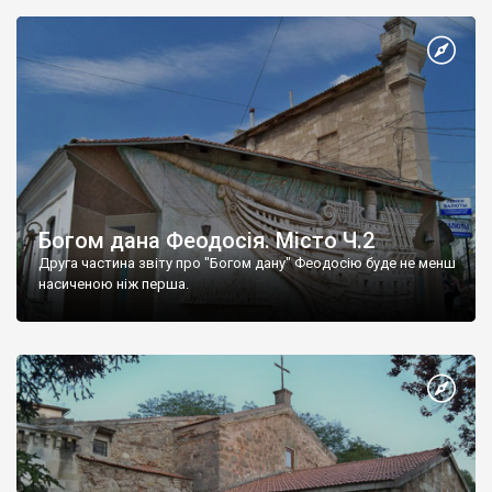
Богом дана Феодосія. Місто Ч.2
Друга частина звіту про "Богом дану" Феодосію буде не менш
насиченою ніж перша.