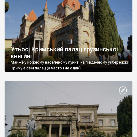
Утьос. Кримський палац грузинської
княгині
Майже у кожному населеному пункті на південному узбережжі
Криму є свій палац (а часто і не один).