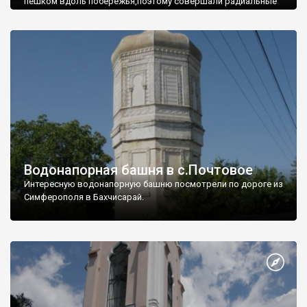
пешком вдоль побережья,поэтому совершали радиальные
вылазки из Оленевки.
Водонапорная башня в с.Почтовое
Интересную водонапорную башню посмотрели по дороге из
Симферополя в Бахчисарай.