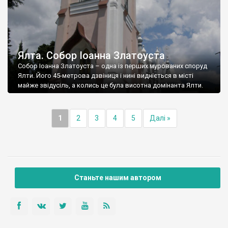
Ялта. Собор Іоанна Златоуста
Собор Іоанна Златоуста – одна із перших мурованих споруд
Ялти. Його 45-метрова дзвіниця і нині видніється в місті
майже звідусіль, а колись це була висотна домінанта Ялти.
1
2
3
4
5
Далі »
Станьте нашим автором