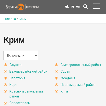
uk
ru
en
Головна
>
Крим
Крим
Алушта
Сімферопольський район
Бахчисарайський район
Судак
Євпаторія
Феодосія
Керч
Чорноморський район
Красноперекопський
Ялта
район
Севастополь