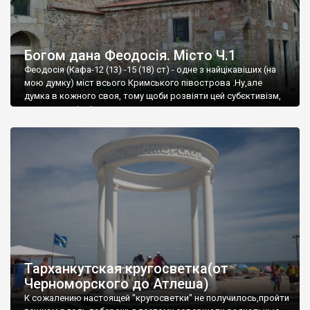
Богом дана Феодосія. Місто Ч.1
Феодосія (Кафа-12 (13) -15 (18) ст) - одне з найцікавіших (на
мою думку) міст всього Кримського півострова .Ну,але
думка в кожного своя, тому щоби розвіяти цей субєктивізм,
запрошую відвідати це
Тарханкутская кругосветка(от
Черноморского до Атлеша)
К сожалению настоящей "кругосветки" не получилось,пройти