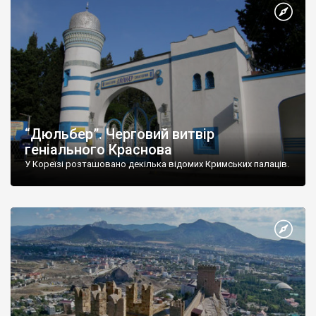
“Дюльбер”. Черговий витвір
геніального Краснова
У Кореїзі розташовано декілька відомих Кримських палаців.