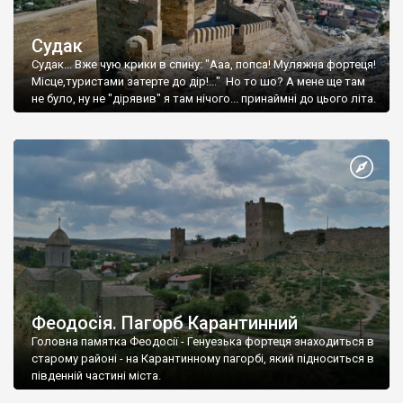
Судак
Судак... Вже чую крики в спину: "Ааа, попса! Муляжна фортеця!
Місце,туристами затерте до дір!..." Но то шо? А мене ще там
не було, ну не "дірявив" я там нічого... принаймні до цього літа.
Феодосія. Пагорб Карантинний
Головна памятка Феодосії - Генуезька фортеця знаходиться в
старому районі - на Карантинному пагорбі, який підноситься в
південній частині міста.