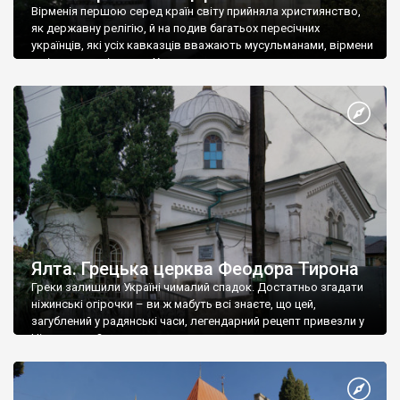
Вірменія першою серед країн світу прийняла християнство,
як державну релігію, й на подив багатьох пересічних
українців, які усіх кавказців вважають мусульманами, вірмени
є відданими вірянами Христа
Ялта. Грецька церква Феодора Тирона
Греки залишили Україні чималий спадок. Достатньо згадати
ніжинські огірочки – ви ж мабуть всі знаєте, що цей,
загублений у радянські часи, легендарний рецепт привезли у
Ніжин греки?