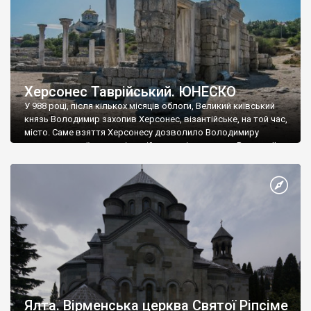
Херсонес Таврійський. ЮНЕСКО
У 988 році, після кількох місяців облоги, Великий київський
князь Володимир захопив Херсонес, візантійське, на той час,
місто. Саме взяття Херсонесу дозволило Володимиру
диктувати свої умови візантійському імператору Василю ІІ, та
одружитися з його дочкою Ганною. Цього ж року, в
Херсонесі Володимир-язичник, став Василем-християнином.
А потім було Хрещення Русі. На честь Херсонесу Таврійського
названо місто […]
Ялта. Вірменська церква Святої Ріпсіме