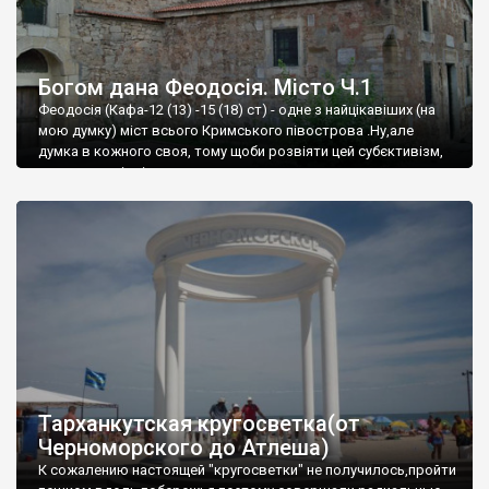
Богом дана Феодосія. Місто Ч.1
Феодосія (Кафа-12 (13) -15 (18) ст) - одне з найцікавіших (на
мою думку) міст всього Кримського півострова .Ну,але
думка в кожного своя, тому щоби розвіяти цей субєктивізм,
запрошую відвідати це
Тарханкутская кругосветка(от
Черноморского до Атлеша)
К сожалению настоящей "кругосветки" не получилось,пройти