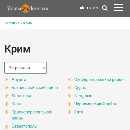
uk
ru
en
Головна
>
Крим
Крим
Алушта
Сімферопольський район
Бахчисарайський район
Судак
Євпаторія
Феодосія
Керч
Чорноморський район
Красноперекопський
Ялта
район
Севастополь