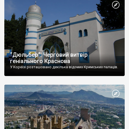
“Дюльбер”. Черговий витвір
геніального Краснова
У Кореїзі розташовано декілька відомих Кримських палаців.