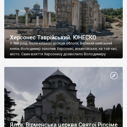
Херсонес Таврійський. ЮНЕСКО
У 988 році, після кількох місяців облоги, Великий київський
князь Володимир захопив Херсонес, візантійське, на той час,
місто. Саме взяття Херсонесу дозволило Володимиру
диктувати свої умови візантійському імператору Василю ІІ, та
одружитися з його дочкою Ганною. Цього ж року, в
Херсонесі Володимир-язичник, став Василем-християнином.
А потім було Хрещення Русі. На честь Херсонесу Таврійського
названо місто […]
Ялта. Вірменська церква Святої Ріпсіме