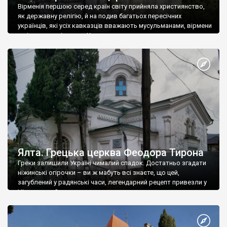
Вірменія першою серед країн світу прийняла християнство,
як державну релігію, й на подив багатьох пересічних
українців, які усіх кавказців вважають мусульманами, вірмени
є відданими вірянами Христа
Ялта. Грецька церква Феодора Тирона
Греки залишили Україні чималий спадок. Достатньо згадати
ніжинські огірочки – ви ж мабуть всі знаєте, що цей,
загублений у радянські часи, легендарний рецепт привезли у
Ніжин греки?