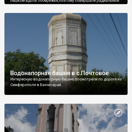
пешком вдоль побережья,поэтому совершали радиальные
вылазки из Оленевки.
Водонапорная башня в с.Почтовое
Интересную водонапорную башню посмотрели по дороге из
Симферополя в Бахчисарай.