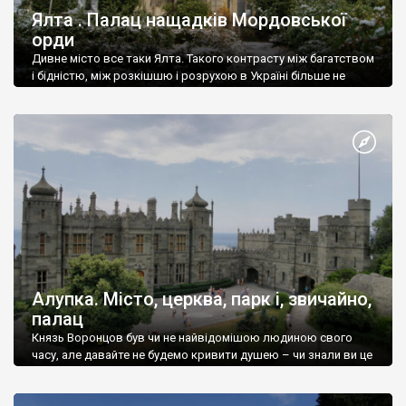
Ялта . Палац нащадків Мордовської
орди
Дивне місто все таки Ялта. Такого контрасту між багатством
і бідністю, між розкішшю і розрухою в Україні більше не
знайдеш.
Алупка. Місто, церква, парк і, звичайно,
палац
Князь Воронцов був чи не найвідомішою людиною свого
часу, але давайте не будемо кривити душею – чи знали ви це
прізвище до відвідин Алупки? Мабуть все таки ні.