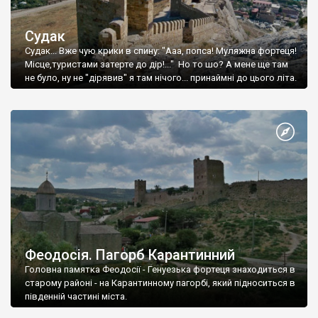
Судак
Судак... Вже чую крики в спину: "Ааа, попса! Муляжна фортеця!
Місце,туристами затерте до дір!..." Но то шо? А мене ще там
не було, ну не "дірявив" я там нічого... принаймні до цього літа.
Феодосія. Пагорб Карантинний
Головна памятка Феодосії - Генуезька фортеця знаходиться в
старому районі - на Карантинному пагорбі, який підноситься в
південній частині міста.