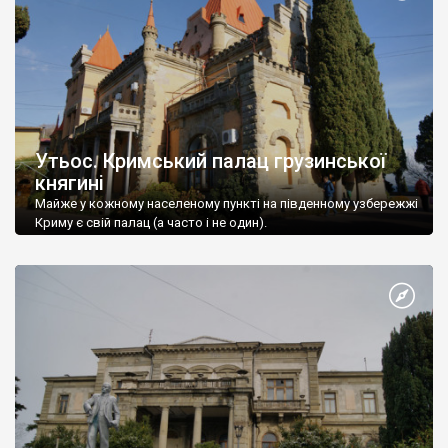
Утьос. Кримський палац грузинської
княгині
Майже у кожному населеному пункті на південному узбережжі
Криму є свій палац (а часто і не один).