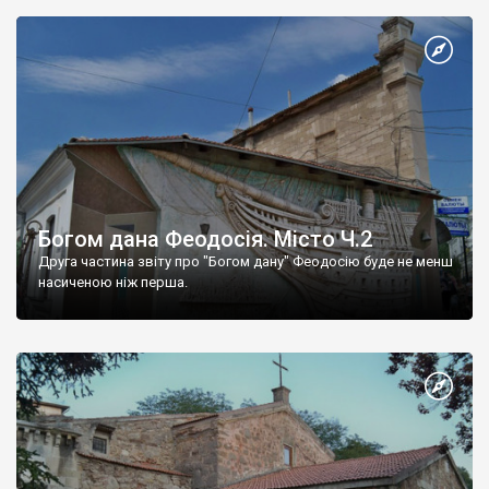
Богом дана Феодосія. Місто Ч.2
Друга частина звіту про "Богом дану" Феодосію буде не менш
насиченою ніж перша.