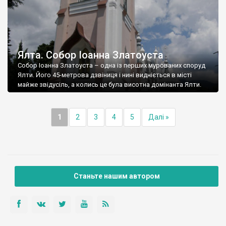
Ялта. Собор Іоанна Златоуста
Собор Іоанна Златоуста – одна із перших мурованих споруд
Ялти. Його 45-метрова дзвіниця і нині видніється в місті
майже звідусіль, а колись це була висотна домінанта Ялти.
1
2
3
4
5
Далі »
Станьте нашим автором