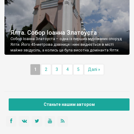
Ялта. Собор Іоанна Златоуста
Собор Іоанна Златоуста – одна із перших мурованих споруд
Ялти. Його 45-метрова дзвіниця і нині видніється в місті
майже звідусіль, а колись це була висотна домінанта Ялти.
1
2
3
4
5
Далі »
Станьте нашим автором