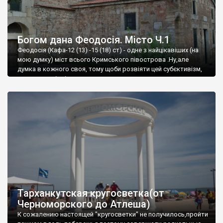
Богом дана Феодосія. Місто Ч.1
Феодосія (Кафа-12 (13) -15 (18) ст) - одне з найцікавіших (на
мою думку) міст всього Кримського півострова .Ну,але
думка в кожного своя, тому щоби розвіяти цей субєктивізм,
запрошую відвідати це
Тарханкутская кругосветка(от
Черноморского до Атлеша)
К сожалению настоящей "кругосветки" не получилось,пройти