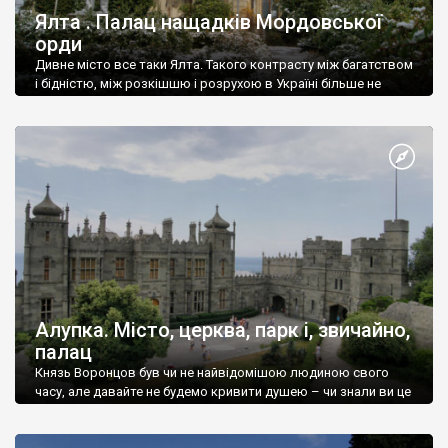
Ялта . Палац нащадків Мордовської
орди
Дивне місто все таки Ялта. Такого контрасту між багатством
і бідністю, між розкішшю і розрухою в Україні більше не
знайдеш.
Алупка. Місто, церква, парк і, звичайно,
палац
Князь Воронцов був чи не найвідомішою людиною свого
часу, але давайте не будемо кривити душею – чи знали ви це
прізвище до відвідин Алупки? Мабуть все таки ні.