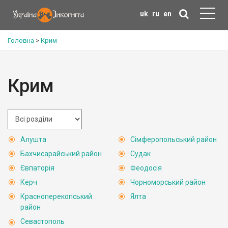
uk
ru
en
Головна
>
Крим
Крим
Алушта
Сімферопольський район
Бахчисарайський район
Судак
Євпаторія
Феодосія
Керч
Чорноморський район
Красноперекопський
Ялта
район
Севастополь