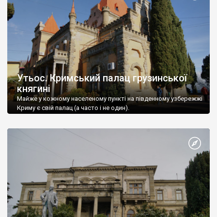
Утьос. Кримський палац грузинської
княгині
Майже у кожному населеному пункті на південному узбережжі
Криму є свій палац (а часто і не один).