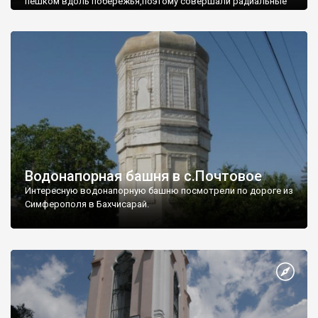
пешком вдоль побережья,поэтому совершали радиальные
вылазки из Оленевки.
Водонапорная башня в с.Почтовое
Интересную водонапорную башню посмотрели по дороге из
Симферополя в Бахчисарай.