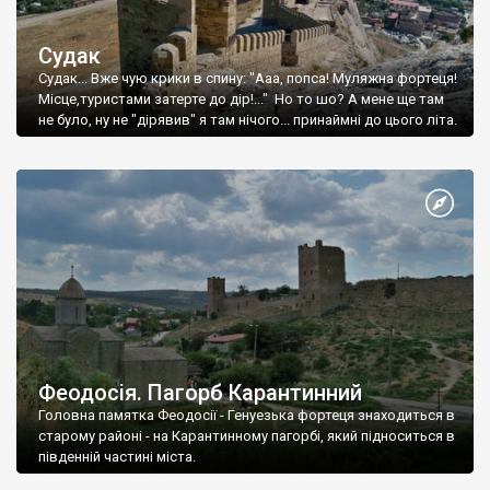
Судак
Судак... Вже чую крики в спину: "Ааа, попса! Муляжна фортеця!
Місце,туристами затерте до дір!..." Но то шо? А мене ще там
не було, ну не "дірявив" я там нічого... принаймні до цього літа.
Феодосія. Пагорб Карантинний
Головна памятка Феодосії - Генуезька фортеця знаходиться в
старому районі - на Карантинному пагорбі, який підноситься в
південній частині міста.