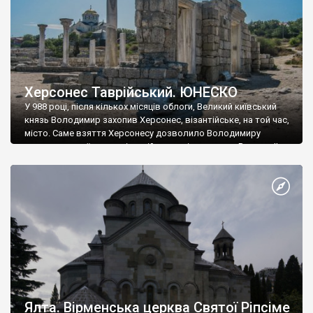
Херсонес Таврійський. ЮНЕСКО
У 988 році, після кількох місяців облоги, Великий київський
князь Володимир захопив Херсонес, візантійське, на той час,
місто. Саме взяття Херсонесу дозволило Володимиру
диктувати свої умови візантійському імператору Василю ІІ, та
одружитися з його дочкою Ганною. Цього ж року, в
Херсонесі Володимир-язичник, став Василем-християнином.
А потім було Хрещення Русі. На честь Херсонесу Таврійського
названо місто […]
Ялта. Вірменська церква Святої Ріпсіме