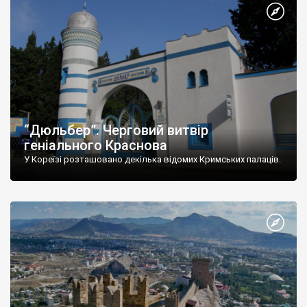
“Дюльбер”. Черговий витвір
геніального Краснова
У Кореїзі розташовано декілька відомих Кримських палаців.