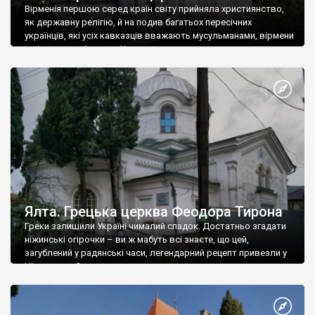
Вірменія першою серед країн світу прийняла християнство,
як державну релігію, й на подив багатьох пересічних
українців, які усіх кавказців вважають мусульманами, вірмени
є відданими вірянами Христа
Ялта. Грецька церква Феодора Тирона
Греки залишили Україні чималий спадок. Достатньо згадати
ніжинські огірочки – ви ж мабуть всі знаєте, що цей,
загублений у радянські часи, легендарний рецепт привезли у
Ніжин греки?