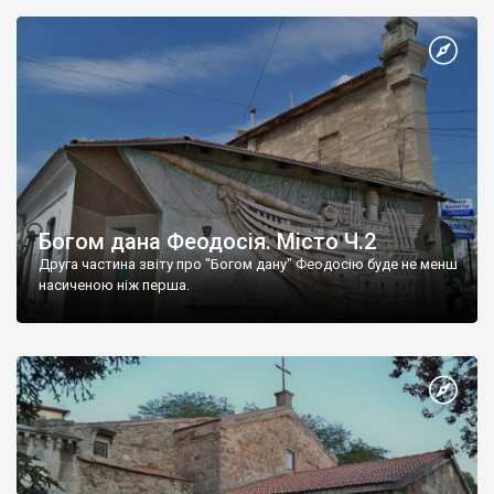
Богом дана Феодосія. Місто Ч.2
Друга частина звіту про "Богом дану" Феодосію буде не менш
насиченою ніж перша.