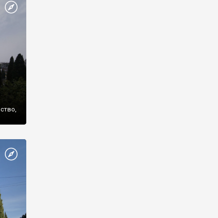
же
нство,