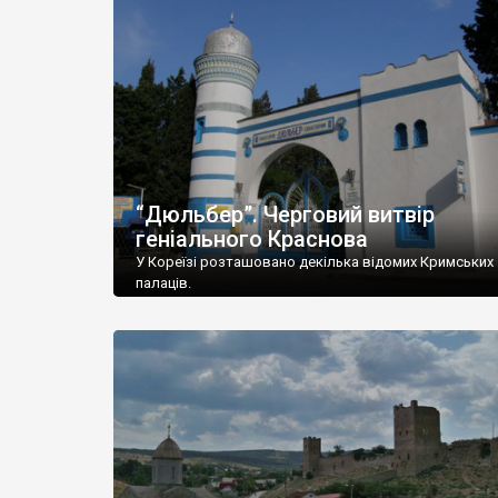
“Дюльбер”. Черговий витвір
геніального Краснова
У Кореїзі розташовано декілька відомих Кримських
палаців.