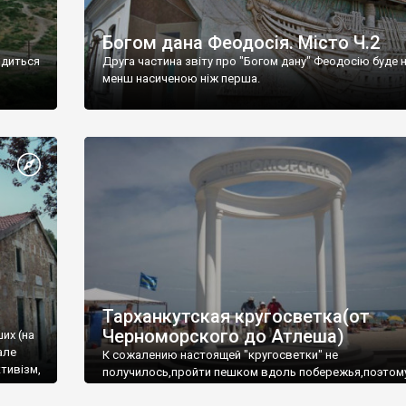
Богом дана Феодосія. Місто Ч.2
одиться
Друга частина звіту про "Богом дану" Феодосію буде 
менш насиченою ніж перша.
Тарханкутская кругосветка(от
Черноморского до Атлеша)
ших (на
але
К сожалению настоящей "кругосветки" не
тивізм,
получилось,пройти пешком вдоль побережья,поэтом
совершали радиальные вылазки из Оленевки.