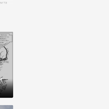
им та
ора і
є
го типу,
ей-
рний
ста:
 райони
від 2
I
і,
рукти,
 котрі