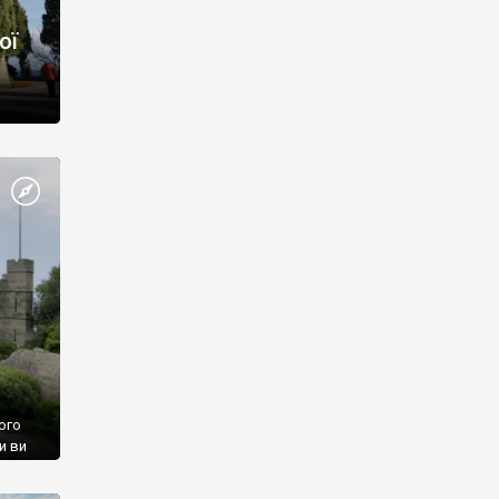
ої
ого
и ви