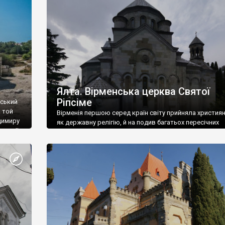
ефактів
називаються «повстяками» (postaki)…” “Вино. Крим
єкту
виробляє відмінне вино і його вдосталь: воно все ду
го».
легке біле і дуже […]
ти та
Ялта. Вірменська церква Святої
Ріпсіме
вський
 той
Вірменія першою серед країн світу прийняла христия
димиру
як державну релігію, й на подив багатьох пересічних
илю ІІ,
українців, які усіх кавказців вважають мусульманами,
 в
вірмени є відданими вірянами Христа