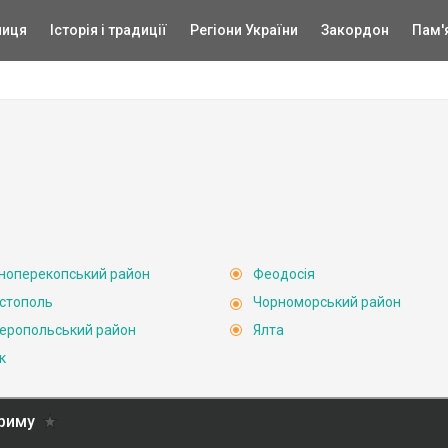
ниця
Історія і традиції
Регіони України
Закордон
Пам'
ноперекопський район
Феодосія
стополь
Чорноморський район
еропольський район
Ялта
к