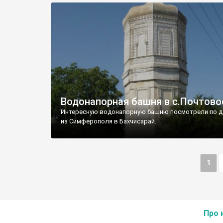
Водонапорная башня в с.Почтово
Интересную водонапорную башню посмотрели по д
из Симферополя в Бахчисарай.
1
Про 