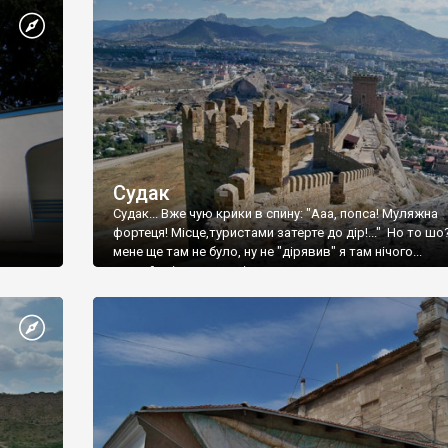
Судак
Судак... Вже чую крики в спину: "Ааа, попса! Муляжна
фортеця! Місце,туристами затерте до дір!..." Но то шо
мене ще там не було, ну не "дірявив" я там нічого...
принаймні до цього літа.