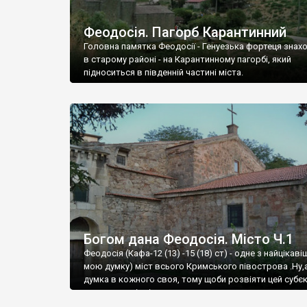
Феодосія. Пагорб Карантинний
Головна памятка Феодосії - Генуезька фортеця знах
в старому районі - на Карантинному пагорбі, який
підноситься в південній частині міста.
Богом дана Феодосія. Місто Ч.1
Феодосія (Кафа-12 (13) -15 (18) ст) - одне з найцікаві
мою думку) міст всього Кримського півострова .Ну,
думка в кожного своя, тому щоби розвіяти цей субєк
запрошую відвідати це