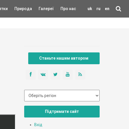
ятки
Природа
Галереї
Про нас
uk
ru
en
Станьте нашим автором
Підтримати сайт
Вхід