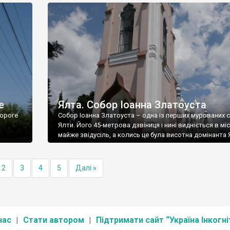
е
Ялта. Собор Іоанна Златоуста
ороге
Собор Іоанна Златоуста – одна із перших мурованих 
Ялти. Його 45-метрова дзвіниця і нині видніється в міс
майже звідусіль, а колись це була висотна домінанта 
2
3
4
5
Далі »
нас
Стати автором
Підтримати сайт “Україна Інкогні