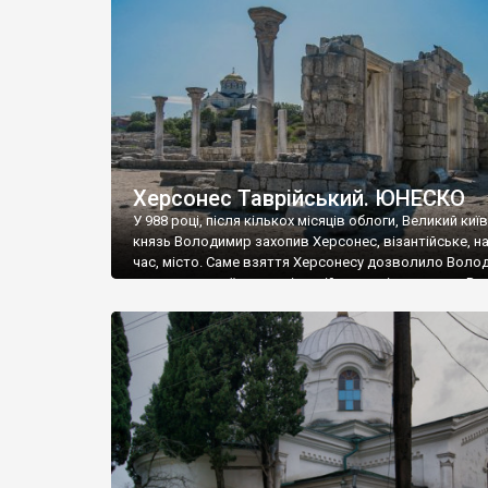
музею «Новгородський музей-заповідник» сотні арт
візантійської доби. Раритети викрадені з фондів об’
культурної спадщини ЮНЕСКО «Херсонеса Таврійсько
Офіційно – на виставку «Золото Візантії», але експер
влада в Україні вважають це лише […]
Херсонес Таврійський. ЮНЕСКО
У 988 році, після кількох місяців облоги, Великий киї
князь Володимир захопив Херсонес, візантійське, на
час, місто. Саме взяття Херсонесу дозволило Воло
диктувати свої умови візантійському імператору Вас
та одружитися з його дочкою Ганною. Цього ж року,
Херсонесі Володимир-язичник, став Василем-
християнином. А потім було Хрещення Русі. На честь
Херсонесу Таврійського названо місто […]