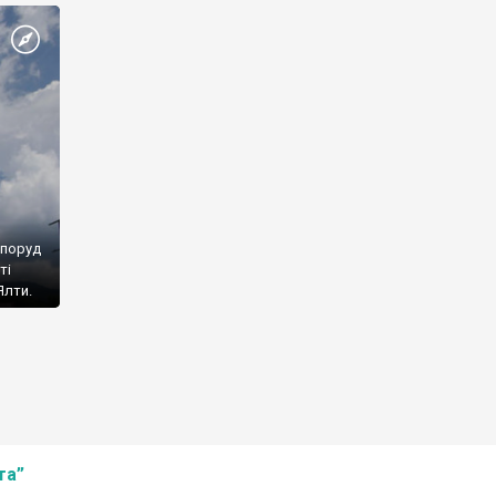
споруд
ті
Ялти.
та”