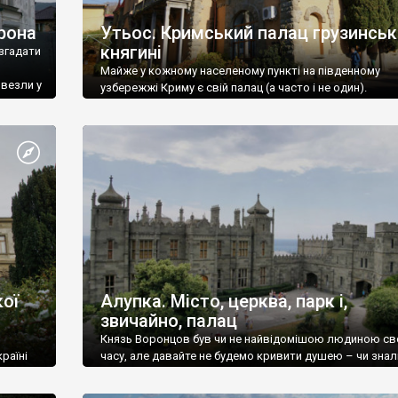
рона
Утьос. Кримський палац грузинськ
княгині
згадати
Майже у кожному населеному пункті на південному
ивезли у
узбережжі Криму є свій палац (а часто і не один).
ої
Алупка. Місто, церква, парк і,
звичайно, палац
Князь Воронцов був чи не найвідомішою людиною св
раїні
часу, але давайте не будемо кривити душею – чи знал
це прізвище до відвідин Алупки? Мабуть все таки ні.