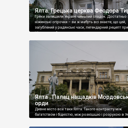
Ялта. Грецька церква Феодора Ти
Греки залишили Україні чималий спадок. Достатньо 
ніжинські огірочки – ви ж мабуть всі знаєте, що цей,
загублений у радянські часи, легендарний рецепт пр
Ніжин греки?
Ялта . Палац нащадків Мордовськ
орди
Дивне місто все таки Ялта. Такого контрасту між
багатством і бідністю, між розкішшю і розрухою в Ук
більше не знайдеш.