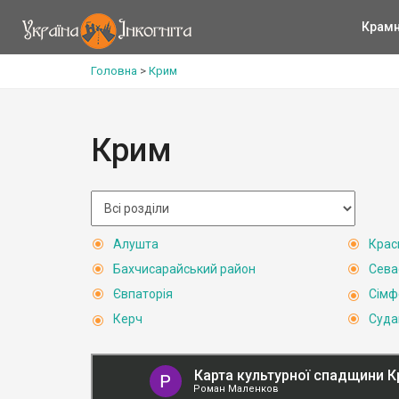
Крам
Головна
>
Крим
Крим
Алушта
Крас
Бахчисарайський район
Сева
Євпаторія
Сімф
Керч
Суда