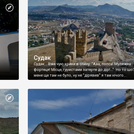
Судак
Судак... Вже чую крики в спину: "Ааа, попса! Муляжна
фортеця! Місце,туристами затерте до дір!..." Но то шо
мене ще там не було, ну не "дірявив" я там нічого...
принаймні до цього літа.