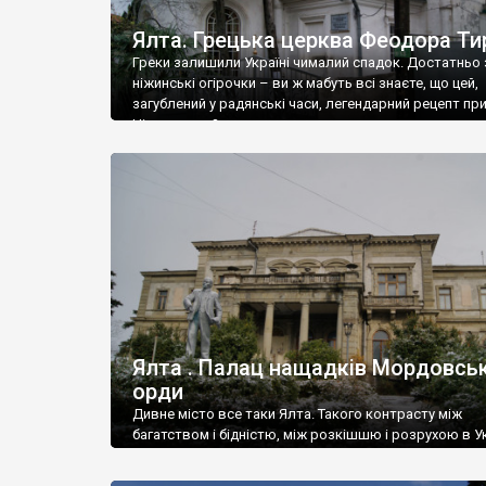
Ялта. Грецька церква Феодора Ти
Греки залишили Україні чималий спадок. Достатньо 
ніжинські огірочки – ви ж мабуть всі знаєте, що цей,
загублений у радянські часи, легендарний рецепт пр
Ніжин греки?
Ялта . Палац нащадків Мордовськ
орди
Дивне місто все таки Ялта. Такого контрасту між
багатством і бідністю, між розкішшю і розрухою в Ук
більше не знайдеш.