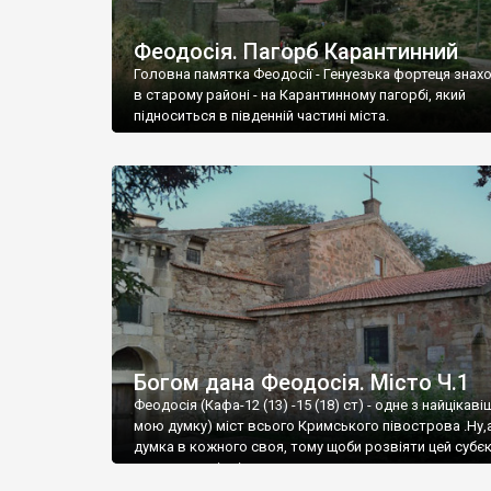
Феодосія. Пагорб Карантинний
Головна памятка Феодосії - Генуезька фортеця знах
в старому районі - на Карантинному пагорбі, який
підноситься в південній частині міста.
Богом дана Феодосія. Місто Ч.1
Феодосія (Кафа-12 (13) -15 (18) ст) - одне з найцікаві
мою думку) міст всього Кримського півострова .Ну,
думка в кожного своя, тому щоби розвіяти цей субєк
запрошую відвідати це