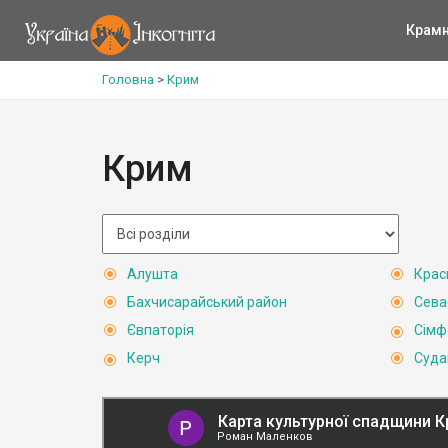
Крам
Головна
>
Крим
Крим
Алушта
Крас
Бахчисарайський район
Сева
Євпаторія
Сімф
Керч
Суда