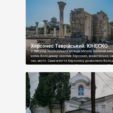
музею «Новгородський музей-заповідник» сотні арт
візантійської доби. Раритети викрадені з фондів об’
культурної спадщини ЮНЕСКО «Херсонеса Таврійсько
Офіційно – на виставку «Золото Візантії», але експер
влада в Україні вважають це лише […]
Херсонес Таврійський. ЮНЕСКО
У 988 році, після кількох місяців облоги, Великий киї
князь Володимир захопив Херсонес, візантійське, на
час, місто. Саме взяття Херсонесу дозволило Воло
диктувати свої умови візантійському імператору Вас
та одружитися з його дочкою Ганною. Цього ж року,
Херсонесі Володимир-язичник, став Василем-
християнином. А потім було Хрещення Русі. На честь
Херсонесу Таврійського названо місто […]