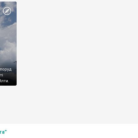
споруд
ті
Ялти.
та”