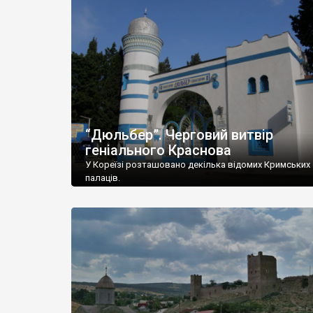
“Дюльбер”. Черговий витвір
геніального Краснова
У Кореїзі розташовано декілька відомих Кримських
палаців.