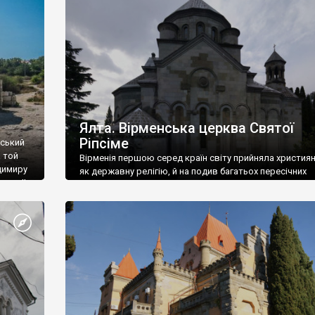
ефактів
називаються «повстяками» (postaki)…” “Вино. Крим
єкту
виробляє відмінне вино і його вдосталь: воно все ду
го».
легке біле і дуже […]
ти та
Ялта. Вірменська церква Святої
Ріпсіме
вський
 той
Вірменія першою серед країн світу прийняла христия
димиру
як державну релігію, й на подив багатьох пересічних
илю ІІ,
українців, які усіх кавказців вважають мусульманами,
 в
вірмени є відданими вірянами Христа