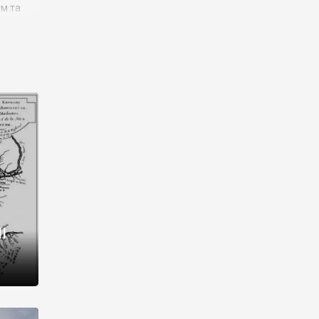
им та
ора і
є
го типу,
ей-
рний
ста:
 райони
від 2
I
і,
рукти,
 котрі