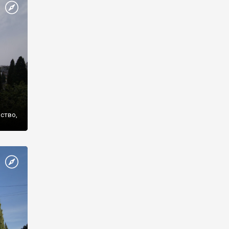
же
нство,