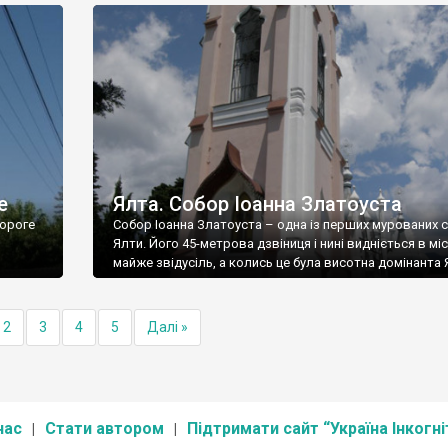
е
Ялта. Собор Іоанна Златоуста
ороге
Собор Іоанна Златоуста – одна із перших мурованих 
Ялти. Його 45-метрова дзвіниця і нині видніється в міс
майже звідусіль, а колись це була висотна домінанта 
2
3
4
5
Далі »
нас
Стати автором
Підтримати сайт “Україна Інкогні