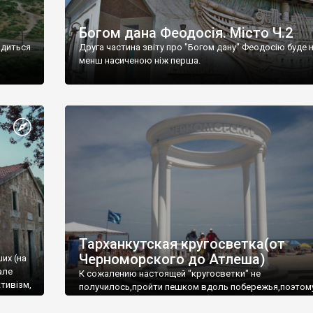
Богом дана Феодосія. Місто Ч.2
одиться
Друга частина звіту про "Богом дану" Феодосію буде 
менш насиченою ніж перша.
Тарханкутская кругосветка(от
Черноморского до Атлеша)
ших (на
але
К сожалению настоящей "кругосветки" не
тивізм,
получилось,пройти пешком вдоль побережья,поэтом
совершали радиальные вылазки из Оленевки.