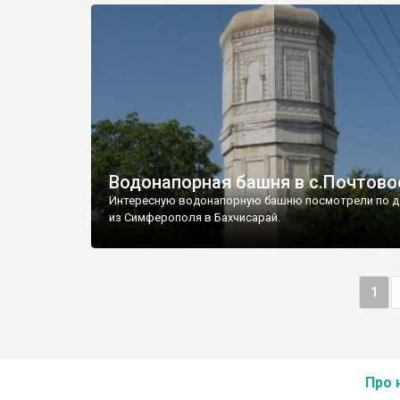
Водонапорная башня в с.Почтово
Интересную водонапорную башню посмотрели по д
из Симферополя в Бахчисарай.
1
Про 