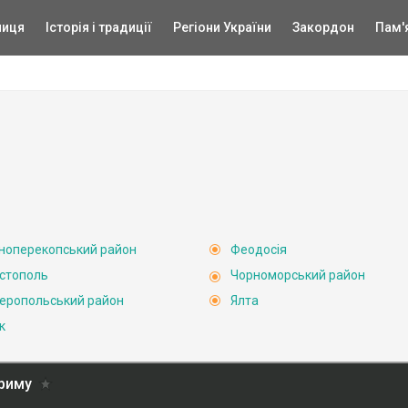
ниця
Історія і традиції
Регіони України
Закордон
Пам'
ноперекопський район
Феодосія
стополь
Чорноморський район
еропольський район
Ялта
к