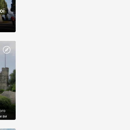
ої
ого
и ви