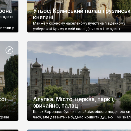
рона
Утьос. Кримський палац грузинськ
княгині
згадати
Майже у кожному населеному пункті на південному
ивезли у
узбережжі Криму є свій палац (а часто і не один).
ої
Алупка. Місто, церква, парк і,
звичайно, палац
Князь Воронцов був чи не найвідомішою людиною св
раїні
часу, але давайте не будемо кривити душею – чи знал
це прізвище до відвідин Алупки? Мабуть все таки ні.