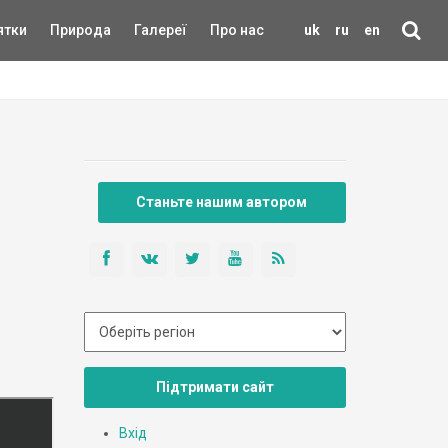
ятки
Природа
Галереї
Про нас
uk
ru
en
Станьте нашим автором
Підтримати сайт
Вхід