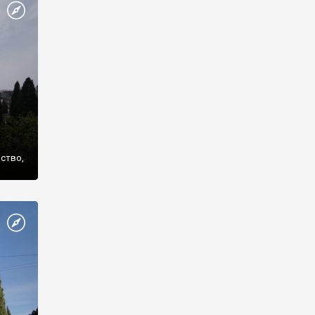
же
нство,