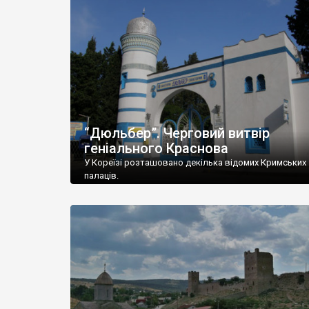
“Дюльбер”. Черговий витвір
геніального Краснова
У Кореїзі розташовано декілька відомих Кримських
палаців.