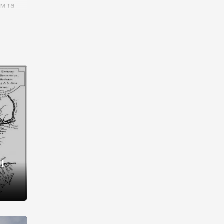
им та
ора і
є
го типу,
ей-
рний
ста:
 райони
від 2
I
і,
рукти,
 котрі