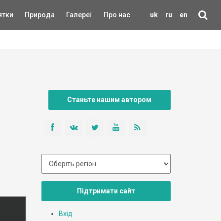
ятки
Природа
Галереї
Про нас
uk
ru
en
Станьте нашим автором
Підтримати сайт
Вхід