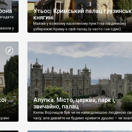
рона
Утьос. Кримський палац грузинськ
княгині
згадати
Майже у кожному населеному пункті на південному
ивезли у
узбережжі Криму є свій палац (а часто і не один).
ої
Алупка. Місто, церква, парк і,
звичайно, палац
Князь Воронцов був чи не найвідомішою людиною св
раїні
часу, але давайте не будемо кривити душею – чи знал
це прізвище до відвідин Алупки? Мабуть все таки ні.