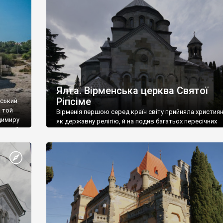
ефактів
називаються «повстяками» (postaki)…” “Вино. Крим
єкту
виробляє відмінне вино і його вдосталь: воно все ду
го».
легке біле і дуже […]
ти та
Ялта. Вірменська церква Святої
Ріпсіме
вський
 той
Вірменія першою серед країн світу прийняла христия
димиру
як державну релігію, й на подив багатьох пересічних
илю ІІ,
українців, які усіх кавказців вважають мусульманами,
 в
вірмени є відданими вірянами Христа