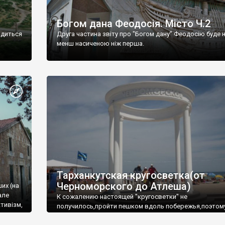
Богом дана Феодосія. Місто Ч.2
одиться
Друга частина звіту про "Богом дану" Феодосію буде 
менш насиченою ніж перша.
Тарханкутская кругосветка(от
Черноморского до Атлеша)
ших (на
але
К сожалению настоящей "кругосветки" не
тивізм,
получилось,пройти пешком вдоль побережья,поэтом
совершали радиальные вылазки из Оленевки.