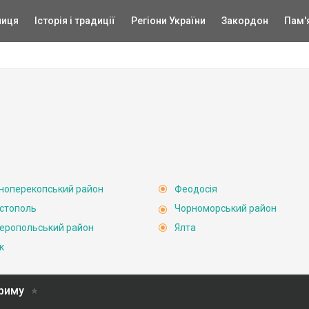
ниця
Історія і традиції
Регіони України
Закордон
Пам'
ноперекопський район
Феодосія
стополь
Чорноморський район
еропольський район
Ялта
к