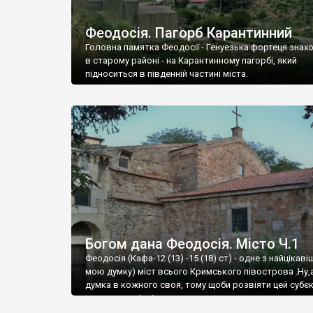
Феодосія. Пагорб Карантинний
Головна памятка Феодосії - Генуезька фортеця знах
в старому районі - на Карантинному пагорбі, який
підноситься в південній частині міста.
Богом дана Феодосія. Місто Ч.1
Феодосія (Кафа-12 (13) -15 (18) ст) - одне з найцікаві
мою думку) міст всього Кримського півострова .Ну,
думка в кожного своя, тому щоби розвіяти цей субєк
запрошую відвідати це