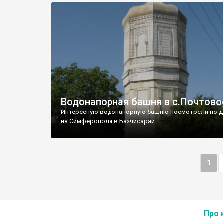
Водонапорная башня в с.Почтово
Интересную водонапорную башню посмотрели по д
из Симферополя в Бахчисарай.
1
Про 