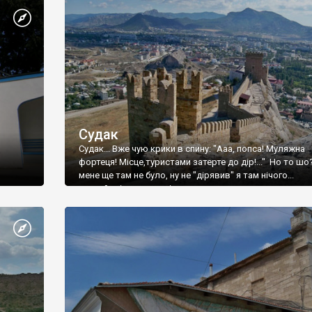
Судак
Судак... Вже чую крики в спину: "Ааа, попса! Муляжна
фортеця! Місце,туристами затерте до дір!..." Но то шо
мене ще там не було, ну не "дірявив" я там нічого...
принаймні до цього літа.