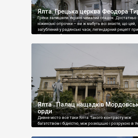
Ялта. Грецька церква Феодора Ти
Греки залишили Україні чималий спадок. Достатньо 
ніжинські огірочки – ви ж мабуть всі знаєте, що цей,
загублений у радянські часи, легендарний рецепт пр
Ніжин греки?
Ялта . Палац нащадків Мордовськ
орди
Дивне місто все таки Ялта. Такого контрасту між
багатством і бідністю, між розкішшю і розрухою в Ук
більше не знайдеш.