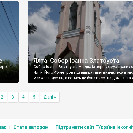
е
Ялта. Собор Іоанна Златоуста
ороге
Собор Іоанна Златоуста – одна із перших мурованих 
Ялти. Його 45-метрова дзвіниця і нині видніється в міс
майже звідусіль, а колись це була висотна домінанта 
2
3
4
5
Далі »
нас
Стати автором
Підтримати сайт “Україна Інкогні