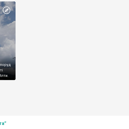
споруд
ті
Ялти.
та”