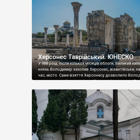
музею «Новгородський музей-заповідник» сотні арт
візантійської доби. Раритети викрадені з фондів об’
культурної спадщини ЮНЕСКО «Херсонеса Таврійсько
Офіційно – на виставку «Золото Візантії», але експер
влада в Україні вважають це лише […]
Херсонес Таврійський. ЮНЕСКО
У 988 році, після кількох місяців облоги, Великий киї
князь Володимир захопив Херсонес, візантійське, на
час, місто. Саме взяття Херсонесу дозволило Воло
диктувати свої умови візантійському імператору Вас
та одружитися з його дочкою Ганною. Цього ж року,
Херсонесі Володимир-язичник, став Василем-
християнином. А потім було Хрещення Русі. На честь
Херсонесу Таврійського названо місто […]