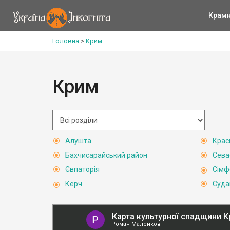
Крам
Головна
>
Крим
Крим
Алушта
Крас
Бахчисарайський район
Сева
Євпаторія
Сімф
Керч
Суда