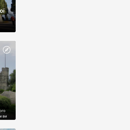
ої
ого
и ви