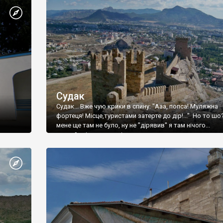
Судак
Судак... Вже чую крики в спину: "Ааа, попса! Муляжна
фортеця! Місце,туристами затерте до дір!..." Но то шо
мене ще там не було, ну не "дірявив" я там нічого...
принаймні до цього літа.