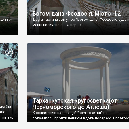
Богом дана Феодосія. Місто Ч.2
одиться
Друга частина звіту про "Богом дану" Феодосію буде 
менш насиченою ніж перша.
Тарханкутская кругосветка(от
Черноморского до Атлеша)
ших (на
але
К сожалению настоящей "кругосветки" не
тивізм,
получилось,пройти пешком вдоль побережья,поэтом
совершали радиальные вылазки из Оленевки.