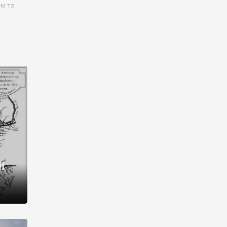
им та
ора і
є
го типу,
ей-
рний
ста:
 райони
від 2
I
і,
рукти,
 котрі