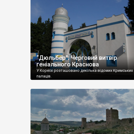
“Дюльбер”. Черговий витвір
геніального Краснова
У Кореїзі розташовано декілька відомих Кримських
палаців.