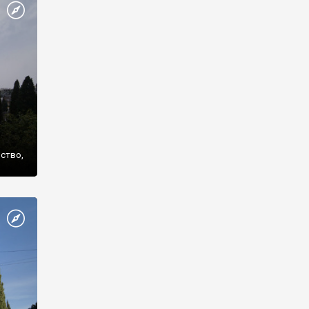
же
нство,