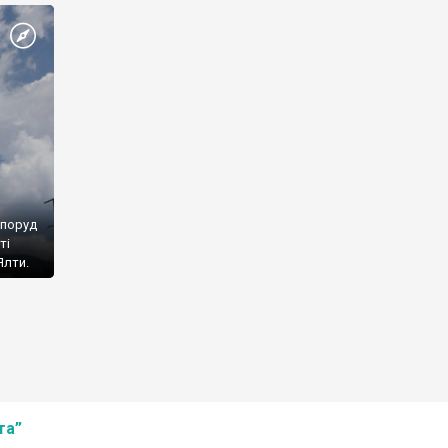
споруд
ті
Ялти.
та”