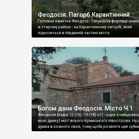
Феодосія. Пагорб Карантинний
Головна памятка Феодосії - Генуезька фортеця знах
в старому районі - на Карантинному пагорбі, який
підноситься в південній частині міста.
Богом дана Феодосія. Місто Ч.1
Феодосія (Кафа-12 (13) -15 (18) ст) - одне з найцікаві
мою думку) міст всього Кримського півострова .Ну,
думка в кожного своя, тому щоби розвіяти цей субєк
запрошую відвідати це