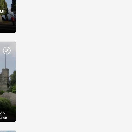
ої
ого
и ви