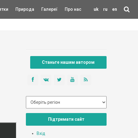
ятки
Природа
Галереї
Про нас
uk
ru
en
Станьте нашим автором
Підтримати сайт
Вхід