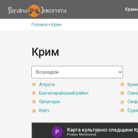
Крам
Головна
>
Крим
Крим
Алушта
Крас
Бахчисарайський район
Сева
Євпаторія
Сімф
Керч
Суда