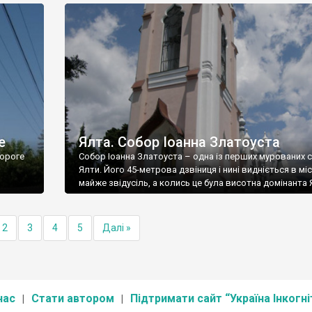
е
Ялта. Собор Іоанна Златоуста
ороге
Собор Іоанна Златоуста – одна із перших мурованих 
Ялти. Його 45-метрова дзвіниця і нині видніється в міс
майже звідусіль, а колись це була висотна домінанта 
2
3
4
5
Далі »
нас
Стати автором
Підтримати сайт “Україна Інкогні