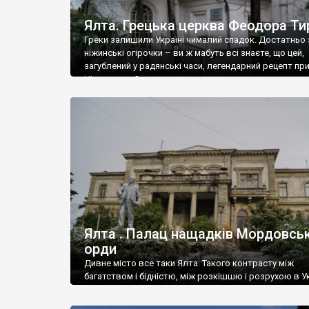
Ялта. Грецька церква Феодора Ти
Греки залишили Україні чималий спадок. Достатньо 
ніжинські огірочки – ви ж мабуть всі знаєте, що цей,
загублений у радянські часи, легендарний рецепт пр
Ніжин греки?
Ялта . Палац нащадків Мордовськ
орди
Дивне місто все таки Ялта. Такого контрасту між
багатством і бідністю, між розкішшю і розрухою в Ук
більше не знайдеш.