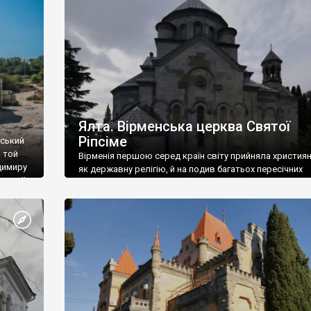
ефактів
називаються «повстяками» (postaki)…” “Вино. Крим
єкту
виробляє відмінне вино і його вдосталь: воно все ду
го».
легке біле і дуже […]
ти та
Ялта. Вірменська церква Святої
Ріпсіме
вський
 той
Вірменія першою серед країн світу прийняла христия
димиру
як державну релігію, й на подив багатьох пересічних
илю ІІ,
українців, які усіх кавказців вважають мусульманами,
 в
вірмени є відданими вірянами Христа