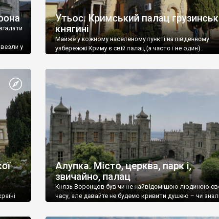
рона
Утьос. Кримський палац грузинськ
княгині
згадати
Майже у кожному населеному пункті на південному
ивезли у
узбережжі Криму є свій палац (а часто і не один).
ої
Алупка. Місто, церква, парк і,
звичайно, палац
Князь Воронцов був чи не найвідомішою людиною св
раїні
часу, але давайте не будемо кривити душею – чи знал
це прізвище до відвідин Алупки? Мабуть все таки ні.