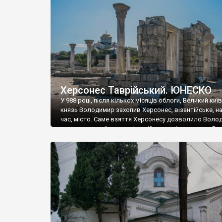
музею «Новгородський музей-заповідник» сотні арт
візантійської доби. Раритети викрадені з фондів об’
культурної спадщини ЮНЕСКО «Херсонеса Таврійсько
Офіційно – на виставку «Золото Візантії», але експер
влада в Україні вважають це лише […]
Херсонес Таврійський. ЮНЕСКО
У 988 році, після кількох місяців облоги, Великий киї
князь Володимир захопив Херсонес, візантійське, на
час, місто. Саме взяття Херсонесу дозволило Воло
диктувати свої умови візантійському імператору Вас
та одружитися з його дочкою Ганною. Цього ж року,
Херсонесі Володимир-язичник, став Василем-
християнином. А потім було Хрещення Русі. На честь
Херсонесу Таврійського названо місто […]