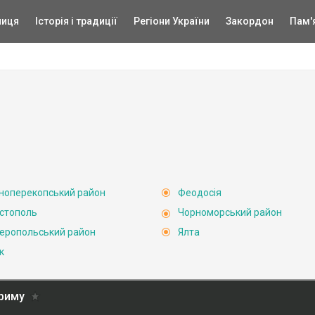
ниця
Історія і традиції
Регіони України
Закордон
Пам'
ноперекопський район
Феодосія
стополь
Чорноморський район
еропольський район
Ялта
к