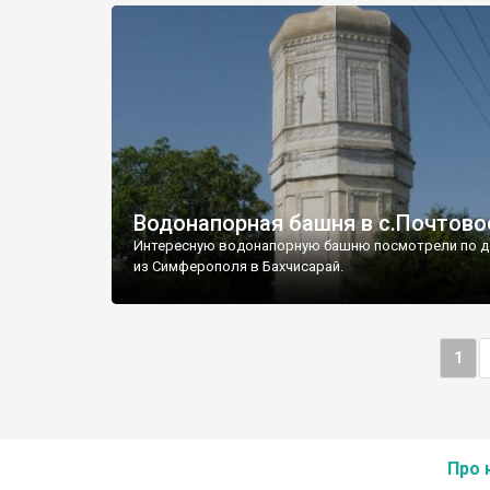
Водонапорная башня в с.Почтово
Интересную водонапорную башню посмотрели по д
из Симферополя в Бахчисарай.
1
Про 