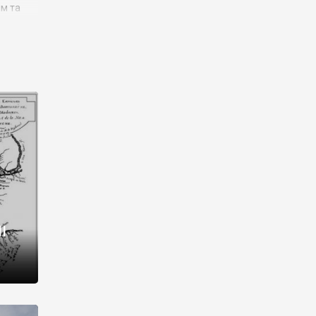
им та
ора і
є
го типу,
ей-
рний
ста:
 райони
від 2
I
і,
рукти,
 котрі