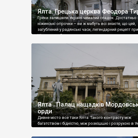
Ялта. Грецька церква Феодора Ти
Греки залишили Україні чималий спадок. Достатньо 
ніжинські огірочки – ви ж мабуть всі знаєте, що цей,
загублений у радянські часи, легендарний рецепт пр
Ніжин греки?
Ялта . Палац нащадків Мордовськ
орди
Дивне місто все таки Ялта. Такого контрасту між
багатством і бідністю, між розкішшю і розрухою в Ук
більше не знайдеш.