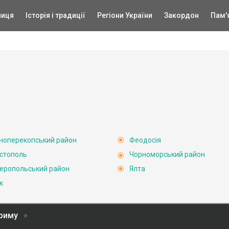
ниця
Історія і традиції
Регіони України
Закордон
Пам'
ноперекопський район
Феодосія
стополь
Чорноморський район
еропольський район
Ялта
к