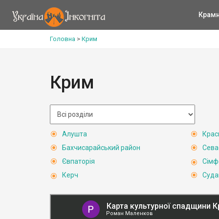
Крам
Головна
>
Крим
Крим
Алушта
Крас
Бахчисарайський район
Сева
Євпаторія
Сімф
Керч
Суда