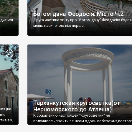
Богом дана Феодосія. Місто Ч.2
одиться
Друга частина звіту про "Богом дану" Феодосію буде 
менш насиченою ніж перша.
Тарханкутская кругосветка(от
Черноморского до Атлеша)
ших (на
але
К сожалению настоящей "кругосветки" не
тивізм,
получилось,пройти пешком вдоль побережья,поэтом
совершали радиальные вылазки из Оленевки.