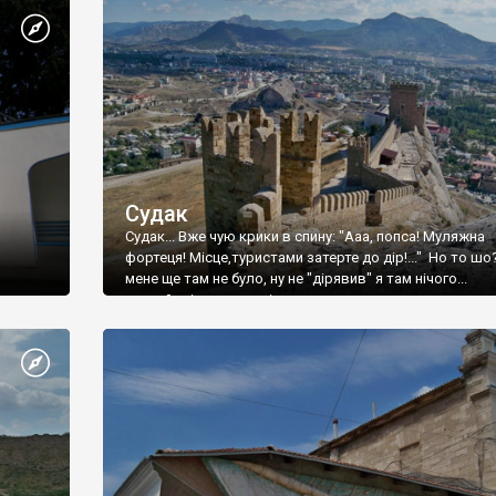
Судак
Судак... Вже чую крики в спину: "Ааа, попса! Муляжна
фортеця! Місце,туристами затерте до дір!..." Но то шо
мене ще там не було, ну не "дірявив" я там нічого...
принаймні до цього літа.