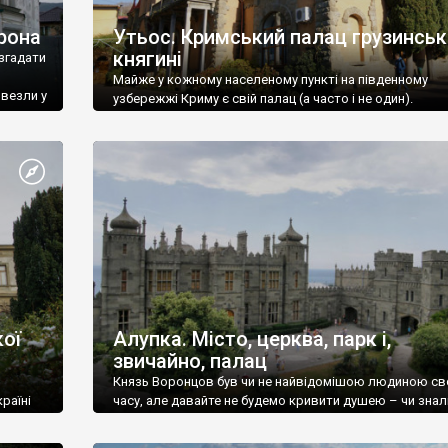
рона
Утьос. Кримський палац грузинськ
княгині
згадати
Майже у кожному населеному пункті на південному
ивезли у
узбережжі Криму є свій палац (а часто і не один).
ої
Алупка. Місто, церква, парк і,
звичайно, палац
Князь Воронцов був чи не найвідомішою людиною св
раїні
часу, але давайте не будемо кривити душею – чи знал
це прізвище до відвідин Алупки? Мабуть все таки ні.