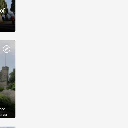
ої
ого
и ви