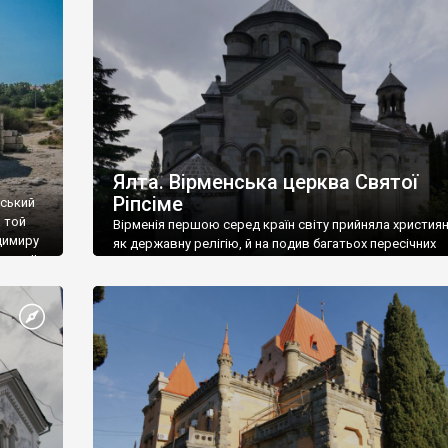
ефактів
називаються «повстяками» (postaki)…” “Вино. Крим
єкту
виробляє відмінне вино і його вдосталь: воно все ду
го».
легке біле і дуже […]
ти та
Ялта. Вірменська церква Святої
Ріпсіме
вський
 той
Вірменія першою серед країн світу прийняла христия
димиру
як державну релігію, й на подив багатьох пересічних
илю ІІ,
українців, які усіх кавказців вважають мусульманами,
 в
вірмени є відданими вірянами Христа