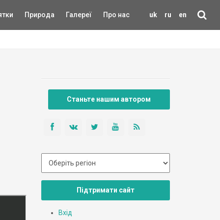
ятки
Природа
Галереї
Про нас
uk
ru
en
Станьте нашим автором
Підтримати сайт
Вхід