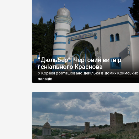
“Дюльбер”. Черговий витвір
геніального Краснова
У Кореїзі розташовано декілька відомих Кримських
палаців.