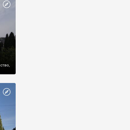
же
нство,