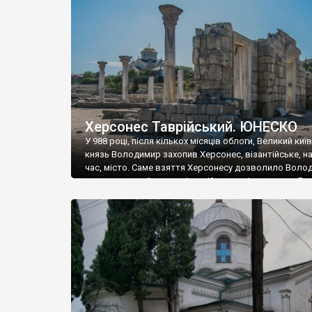
музею «Новгородський музей-заповідник» сотні арт
візантійської доби. Раритети викрадені з фондів об’
культурної спадщини ЮНЕСКО «Херсонеса Таврійсько
Офіційно – на виставку «Золото Візантії», але експер
влада в Україні вважають це лише […]
Херсонес Таврійський. ЮНЕСКО
У 988 році, після кількох місяців облоги, Великий киї
князь Володимир захопив Херсонес, візантійське, на
час, місто. Саме взяття Херсонесу дозволило Воло
диктувати свої умови візантійському імператору Вас
та одружитися з його дочкою Ганною. Цього ж року,
Херсонесі Володимир-язичник, став Василем-
християнином. А потім було Хрещення Русі. На честь
Херсонесу Таврійського названо місто […]