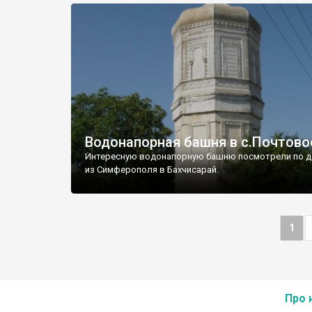
Водонапорная башня в с.Почтово
Интересную водонапорную башню посмотрели по д
из Симферополя в Бахчисарай.
1
Про 