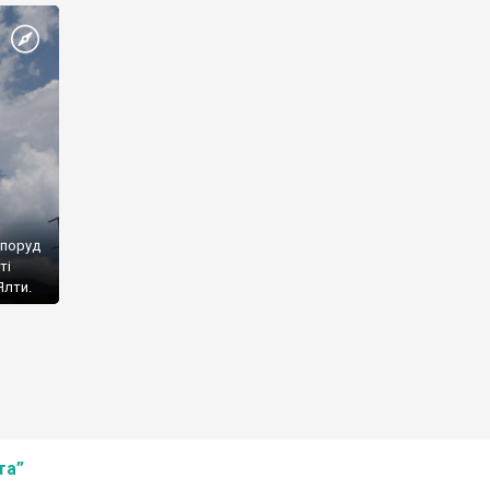
споруд
ті
Ялти.
та”