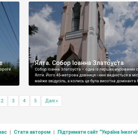
е
Ялта. Собор Іоанна Златоуста
ороге
Собор Іоанна Златоуста – одна із перших мурованих 
Ялти. Його 45-метрова дзвіниця і нині видніється в міс
майже звідусіль, а колись це була висотна домінанта 
2
3
4
5
Далі »
нас
Стати автором
Підтримати сайт “Україна Інкогні