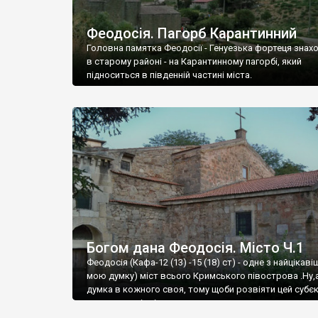
Феодосія. Пагорб Карантинний
Головна памятка Феодосії - Генуезька фортеця знах
в старому районі - на Карантинному пагорбі, який
підноситься в південній частині міста.
Богом дана Феодосія. Місто Ч.1
Феодосія (Кафа-12 (13) -15 (18) ст) - одне з найцікаві
мою думку) міст всього Кримського півострова .Ну,
думка в кожного своя, тому щоби розвіяти цей субєк
запрошую відвідати це