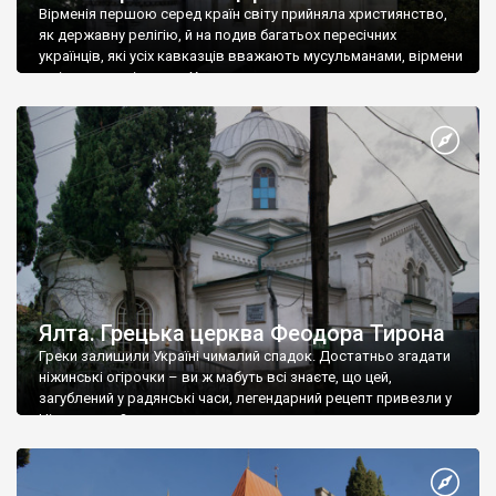
Вірменія першою серед країн світу прийняла християнство,
як державну релігію, й на подив багатьох пересічних
українців, які усіх кавказців вважають мусульманами, вірмени
є відданими вірянами Христа
Ялта. Грецька церква Феодора Тирона
Греки залишили Україні чималий спадок. Достатньо згадати
ніжинські огірочки – ви ж мабуть всі знаєте, що цей,
загублений у радянські часи, легендарний рецепт привезли у
Ніжин греки?