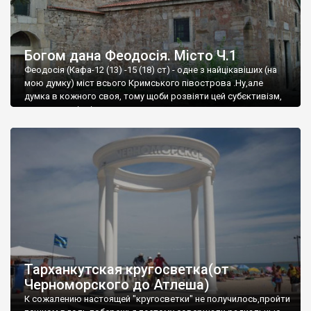
Богом дана Феодосія. Місто Ч.1
Феодосія (Кафа-12 (13) -15 (18) ст) - одне з найцікавіших (на
мою думку) міст всього Кримського півострова .Ну,але
думка в кожного своя, тому щоби розвіяти цей субєктивізм,
запрошую відвідати це
Тарханкутская кругосветка(от
Черноморского до Атлеша)
К сожалению настоящей "кругосветки" не получилось,пройти