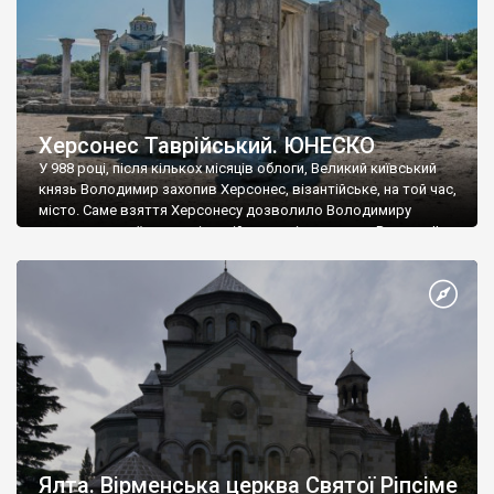
Херсонес Таврійський. ЮНЕСКО
У 988 році, після кількох місяців облоги, Великий київський
князь Володимир захопив Херсонес, візантійське, на той час,
місто. Саме взяття Херсонесу дозволило Володимиру
диктувати свої умови візантійському імператору Василю ІІ, та
одружитися з його дочкою Ганною. Цього ж року, в
Херсонесі Володимир-язичник, став Василем-християнином.
А потім було Хрещення Русі. На честь Херсонесу Таврійського
названо місто […]
Ялта. Вірменська церква Святої Ріпсіме