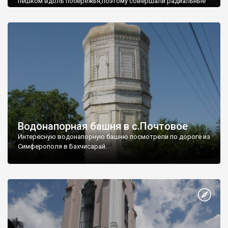
пешком вдоль побережья,поэтому совершали радиальные
вылазки из Оленевки.
Водонапорная башня в с.Почтовое
Интересную водонапорную башню посмотрели по дороге из
Симферополя в Бахчисарай.