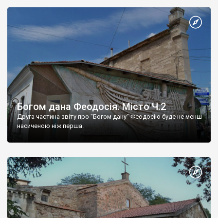
Богом дана Феодосія. Місто Ч.2
Друга частина звіту про "Богом дану" Феодосію буде не менш
насиченою ніж перша.