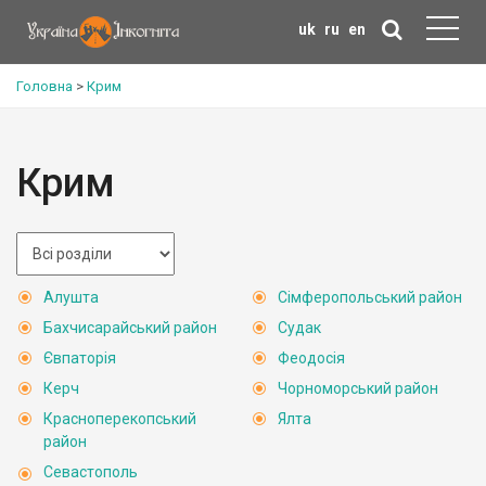
uk
ru
en
Головна
>
Крим
Крим
Алушта
Сімферопольський район
Бахчисарайський район
Судак
Євпаторія
Феодосія
Керч
Чорноморський район
Красноперекопський
Ялта
район
Севастополь