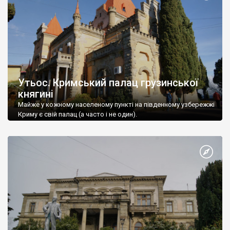
Утьос. Кримський палац грузинської
княгині
Майже у кожному населеному пункті на південному узбережжі
Криму є свій палац (а часто і не один).