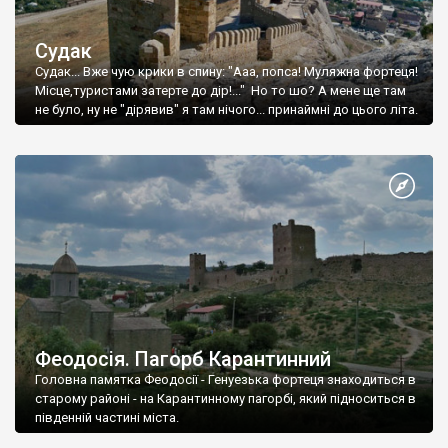
Судак
Судак... Вже чую крики в спину: "Ааа, попса! Муляжна фортеця!
Місце,туристами затерте до дір!..." Но то шо? А мене ще там
не було, ну не "дірявив" я там нічого... принаймні до цього літа.
Феодосія. Пагорб Карантинний
Головна памятка Феодосії - Генуезька фортеця знаходиться в
старому районі - на Карантинному пагорбі, який підноситься в
південній частині міста.