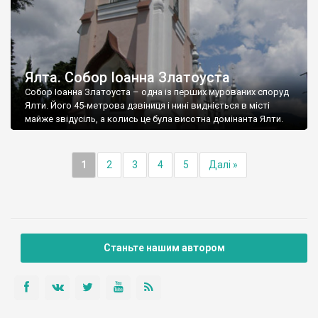
Ялта. Собор Іоанна Златоуста
Собор Іоанна Златоуста – одна із перших мурованих споруд
Ялти. Його 45-метрова дзвіниця і нині видніється в місті
майже звідусіль, а колись це була висотна домінанта Ялти.
1
2
3
4
5
Далі »
Станьте нашим автором