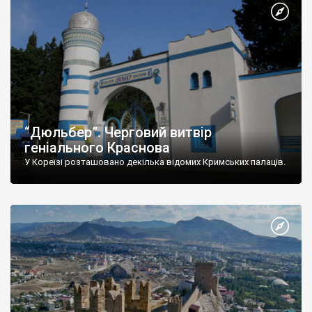
“Дюльбер”. Черговий витвір
геніального Краснова
У Кореїзі розташовано декілька відомих Кримських палаців.