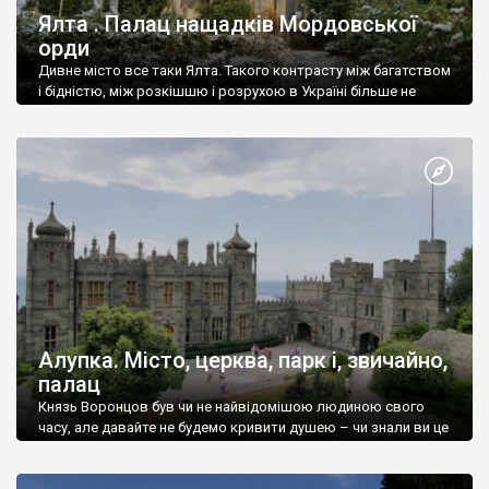
Ялта . Палац нащадків Мордовської
орди
Дивне місто все таки Ялта. Такого контрасту між багатством
і бідністю, між розкішшю і розрухою в Україні більше не
знайдеш.
Алупка. Місто, церква, парк і, звичайно,
палац
Князь Воронцов був чи не найвідомішою людиною свого
часу, але давайте не будемо кривити душею – чи знали ви це
прізвище до відвідин Алупки? Мабуть все таки ні.