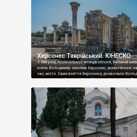
музею «Новгородський музей-заповідник» сотні арт
візантійської доби. Раритети викрадені з фондів об’
культурної спадщини ЮНЕСКО «Херсонеса Таврійсько
Офіційно – на виставку «Золото Візантії», але експер
влада в Україні вважають це лише […]
Херсонес Таврійський. ЮНЕСКО
У 988 році, після кількох місяців облоги, Великий киї
князь Володимир захопив Херсонес, візантійське, на
час, місто. Саме взяття Херсонесу дозволило Воло
диктувати свої умови візантійському імператору Вас
та одружитися з його дочкою Ганною. Цього ж року,
Херсонесі Володимир-язичник, став Василем-
християнином. А потім було Хрещення Русі. На честь
Херсонесу Таврійського названо місто […]