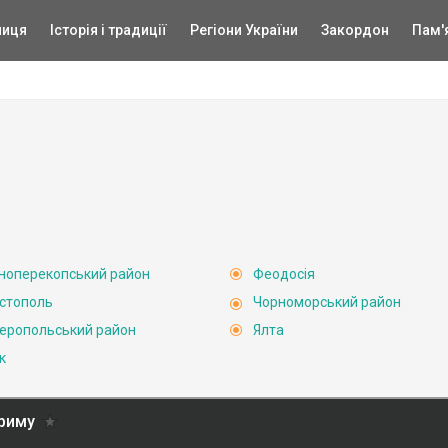
ниця
Історія і традиції
Регіони України
Закордон
Пам'
ноперекопський район
Феодосія
стополь
Чорноморський район
еропольський район
Ялта
к