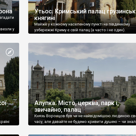
рона
Утьос. Кримський палац грузинськ
княгині
згадати
Майже у кожному населеному пункті на південному
ивезли у
узбережжі Криму є свій палац (а часто і не один).
ої
Алупка. Місто, церква, парк і,
звичайно, палац
Князь Воронцов був чи не найвідомішою людиною св
раїні
часу, але давайте не будемо кривити душею – чи знал
це прізвище до відвідин Алупки? Мабуть все таки ні.