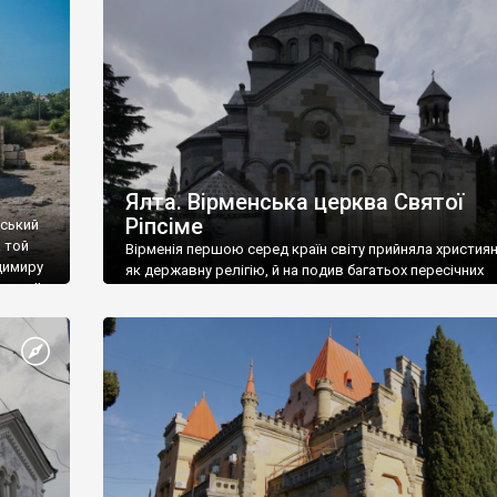
ефактів
називаються «повстяками» (postaki)…” “Вино. Крим
єкту
виробляє відмінне вино і його вдосталь: воно все ду
го».
легке біле і дуже […]
ти та
Ялта. Вірменська церква Святої
Ріпсіме
вський
 той
Вірменія першою серед країн світу прийняла христия
димиру
як державну релігію, й на подив багатьох пересічних
илю ІІ,
українців, які усіх кавказців вважають мусульманами,
 в
вірмени є відданими вірянами Христа