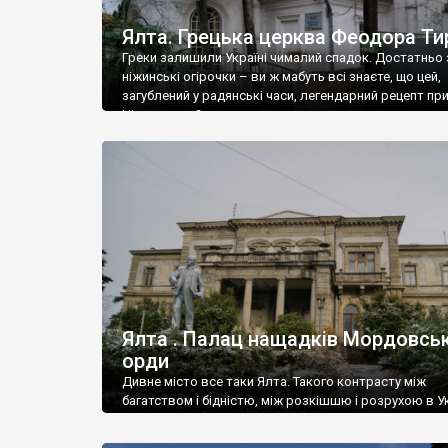
Ялта. Грецька церква Феодора Ти
Греки залишили Україні чималий спадок. Достатньо 
ніжинські огірочки – ви ж мабуть всі знаєте, що цей,
загублений у радянські часи, легендарний рецепт пр
Ніжин греки?
Ялта . Палац нащадків Мордовськ
орди
Дивне місто все таки Ялта. Такого контрасту між
багатством і бідністю, між розкішшю і розрухою в Ук
більше не знайдеш.