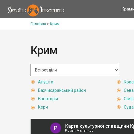
Крам
Головна
>
Крим
Крим
Алушта
Крас
Бахчисарайський район
Сева
Євпаторія
Сімф
Керч
Суда