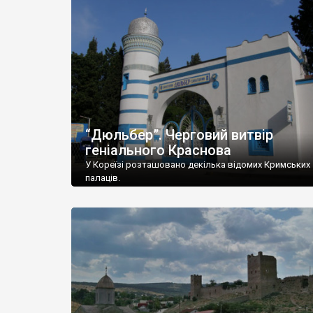
“Дюльбер”. Черговий витвір
геніального Краснова
У Кореїзі розташовано декілька відомих Кримських
палаців.