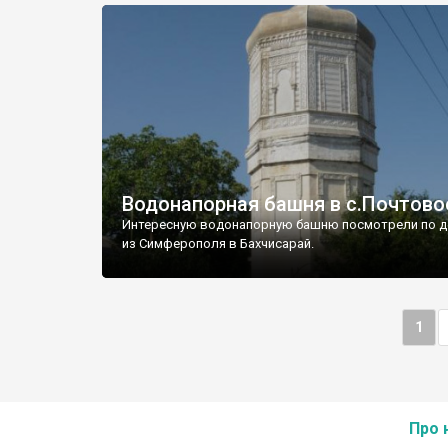
Водонапорная башня в с.Почтово
Интересную водонапорную башню посмотрели по д
из Симферополя в Бахчисарай.
1
Про 