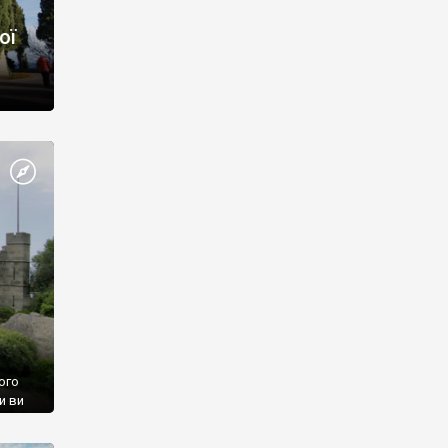
ої
ого
и ви