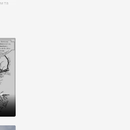
им та
ора і
є
го типу,
ей-
рний
ста:
 райони
від 2
I
і,
рукти,
 котрі