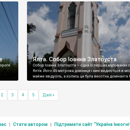
е
Ялта. Собор Іоанна Златоуста
ороге
Собор Іоанна Златоуста – одна із перших мурованих 
Ялти. Його 45-метрова дзвіниця і нині видніється в міс
майже звідусіль, а колись це була висотна домінанта 
2
3
4
5
Далі »
нас
Стати автором
Підтримати сайт “Україна Інкогні