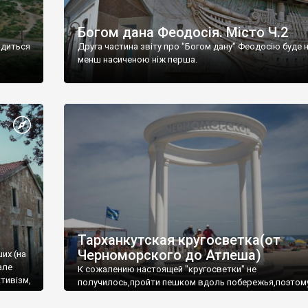
Богом дана Феодосія. Місто Ч.2
одиться
Друга частина звіту про "Богом дану" Феодосію буде 
менш насиченою ніж перша.
Тарханкутская кругосветка(от
Черноморского до Атлеша)
ших (на
але
К сожалению настоящей "кругосветки" не
тивізм,
получилось,пройти пешком вдоль побережья,поэтом
совершали радиальные вылазки из Оленевки.