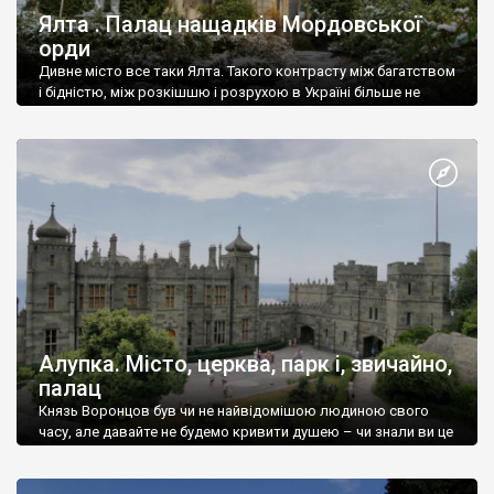
Ялта . Палац нащадків Мордовської
орди
Дивне місто все таки Ялта. Такого контрасту між багатством
і бідністю, між розкішшю і розрухою в Україні більше не
знайдеш.
Алупка. Місто, церква, парк і, звичайно,
палац
Князь Воронцов був чи не найвідомішою людиною свого
часу, але давайте не будемо кривити душею – чи знали ви це
прізвище до відвідин Алупки? Мабуть все таки ні.