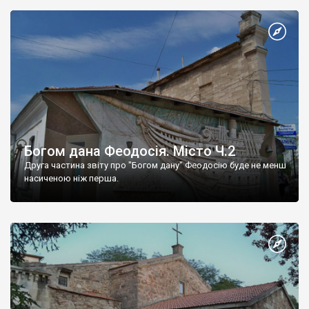
Богом дана Феодосія. Місто Ч.2
Друга частина звіту про "Богом дану" Феодосію буде не менш
насиченою ніж перша.