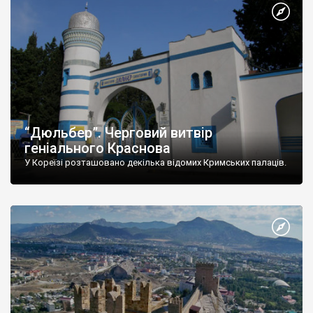
“Дюльбер”. Черговий витвір
геніального Краснова
У Кореїзі розташовано декілька відомих Кримських палаців.