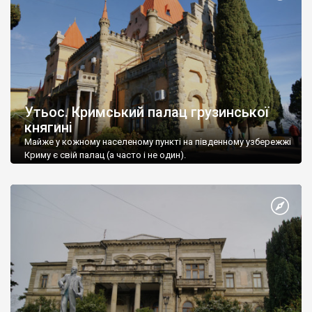
Утьос. Кримський палац грузинської
княгині
Майже у кожному населеному пункті на південному узбережжі
Криму є свій палац (а часто і не один).