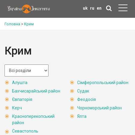
uk
ru
en
Головна
>
Крим
Крим
Алушта
Сімферопольський район
Бахчисарайський район
Судак
Євпаторія
Феодосія
Керч
Чорноморський район
Красноперекопський
Ялта
район
Севастополь