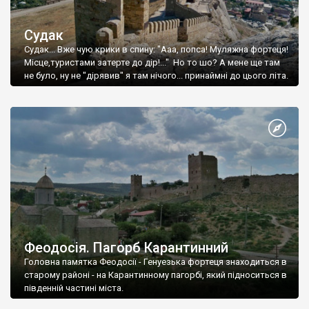
Судак
Судак... Вже чую крики в спину: "Ааа, попса! Муляжна фортеця!
Місце,туристами затерте до дір!..." Но то шо? А мене ще там
не було, ну не "дірявив" я там нічого... принаймні до цього літа.
Феодосія. Пагорб Карантинний
Головна памятка Феодосії - Генуезька фортеця знаходиться в
старому районі - на Карантинному пагорбі, який підноситься в
південній частині міста.