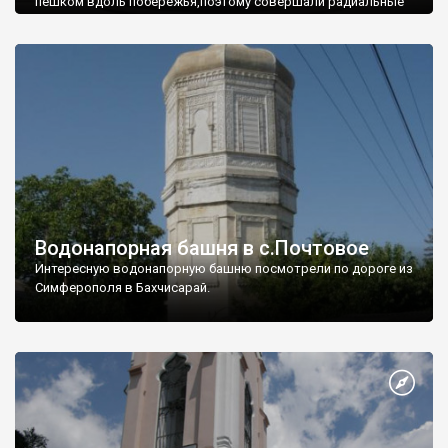
пешком вдоль побережья,поэтому совершали радиальные
вылазки из Оленевки.
Водонапорная башня в с.Почтовое
Интересную водонапорную башню посмотрели по дороге из
Симферополя в Бахчисарай.