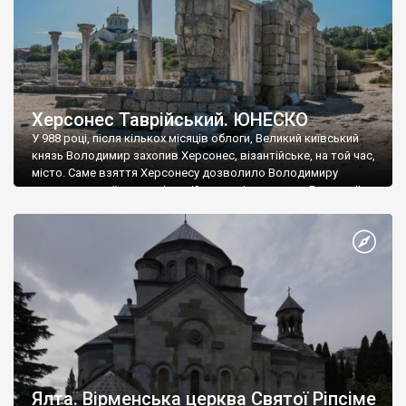
Херсонес Таврійський. ЮНЕСКО
У 988 році, після кількох місяців облоги, Великий київський
князь Володимир захопив Херсонес, візантійське, на той час,
місто. Саме взяття Херсонесу дозволило Володимиру
диктувати свої умови візантійському імператору Василю ІІ, та
одружитися з його дочкою Ганною. Цього ж року, в
Херсонесі Володимир-язичник, став Василем-християнином.
А потім було Хрещення Русі. На честь Херсонесу Таврійського
названо місто […]
Ялта. Вірменська церква Святої Ріпсіме