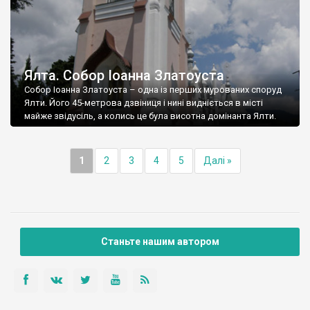
Ялта. Собор Іоанна Златоуста
Собор Іоанна Златоуста – одна із перших мурованих споруд
Ялти. Його 45-метрова дзвіниця і нині видніється в місті
майже звідусіль, а колись це була висотна домінанта Ялти.
1
2
3
4
5
Далі »
Станьте нашим автором