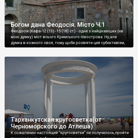
Богом дана Феодосія. Місто Ч.1
Феодосія (Кафа-12 (13) -15 (18) ст) - одне з найцікавіших (на
мою думку) міст всього Кримського півострова .Ну,але
думка в кожного своя, тому щоби розвіяти цей субєктивізм,
запрошую відвідати це
Тарханкутская кругосветка(от
Черноморского до Атлеша)
К сожалению настоящей "кругосветки" не получилось,пройти