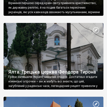
Вірменія першою серед країн світу прийняла християнство,
як державну релігію, й на подив багатьох пересічних
українців, які усіх кавказців вважають мусульманами, вірмени
є відданими вірянами Христа
Ялта. Грецька церква Феодора Тирона
Греки залишили Україні чималий спадок. Достатньо згадати
ніжинські огірочки – ви ж мабуть всі знаєте, що цей,
загублений у радянські часи, легендарний рецепт привезли у
Ніжин греки?