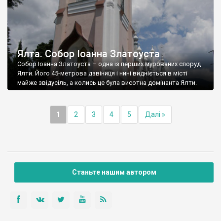
Ялта. Собор Іоанна Златоуста
Собор Іоанна Златоуста – одна із перших мурованих споруд
Ялти. Його 45-метрова дзвіниця і нині видніється в місті
майже звідусіль, а колись це була висотна домінанта Ялти.
1
2
3
4
5
Далі »
Станьте нашим автором