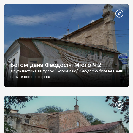
Богом дана Феодосія. Місто Ч.2
Друга частина звіту про "Богом дану" Феодосію буде не менш
насиченою ніж перша.