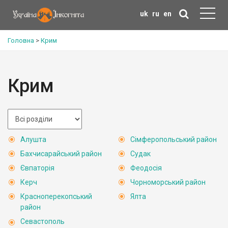
uk
ru
en
Головна
>
Крим
Крим
Алушта
Сімферопольський район
Бахчисарайський район
Судак
Євпаторія
Феодосія
Керч
Чорноморський район
Красноперекопський
Ялта
район
Севастополь