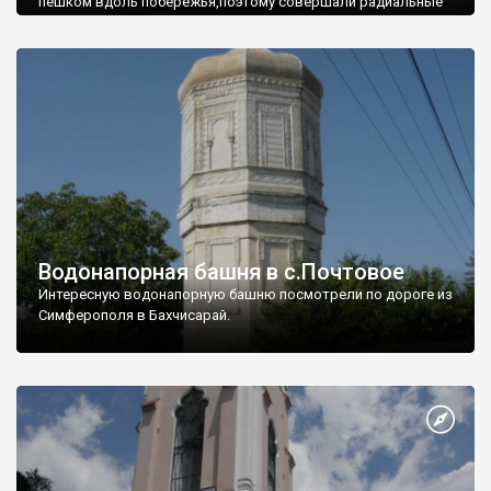
пешком вдоль побережья,поэтому совершали радиальные
вылазки из Оленевки.
Водонапорная башня в с.Почтовое
Интересную водонапорную башню посмотрели по дороге из
Симферополя в Бахчисарай.