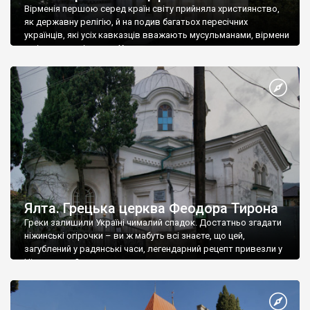
Вірменія першою серед країн світу прийняла християнство,
як державну релігію, й на подив багатьох пересічних
українців, які усіх кавказців вважають мусульманами, вірмени
є відданими вірянами Христа
Ялта. Грецька церква Феодора Тирона
Греки залишили Україні чималий спадок. Достатньо згадати
ніжинські огірочки – ви ж мабуть всі знаєте, що цей,
загублений у радянські часи, легендарний рецепт привезли у
Ніжин греки?