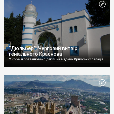
“Дюльбер”. Черговий витвір
геніального Краснова
У Кореїзі розташовано декілька відомих Кримських палаців.