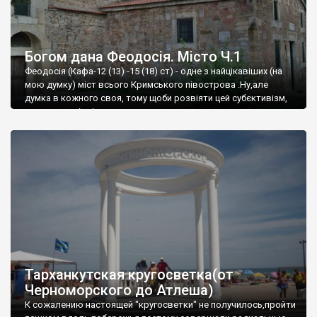
Богом дана Феодосія. Місто Ч.1
Феодосія (Кафа-12 (13) -15 (18) ст) - одне з найцікавіших (на
мою думку) міст всього Кримського півострова .Ну,але
думка в кожного своя, тому щоби розвіяти цей субєктивізм,
запрошую відвідати це
Тарханкутская кругосветка(от
Черноморского до Атлеша)
К сожалению настоящей "кругосветки" не получилось,пройти