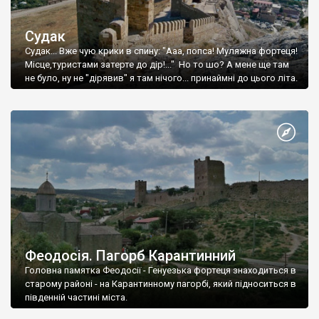
Судак
Судак... Вже чую крики в спину: "Ааа, попса! Муляжна фортеця!
Місце,туристами затерте до дір!..." Но то шо? А мене ще там
не було, ну не "дірявив" я там нічого... принаймні до цього літа.
Феодосія. Пагорб Карантинний
Головна памятка Феодосії - Генуезька фортеця знаходиться в
старому районі - на Карантинному пагорбі, який підноситься в
південній частині міста.