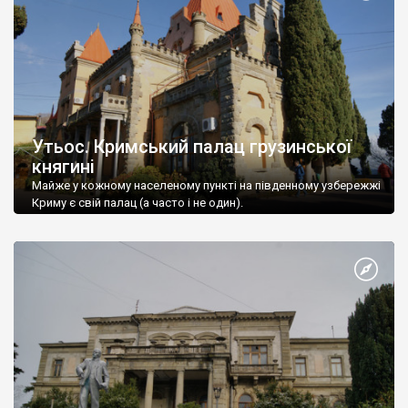
Утьос. Кримський палац грузинської
княгині
Майже у кожному населеному пункті на південному узбережжі
Криму є свій палац (а часто і не один).