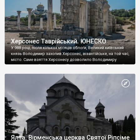
Херсонес Таврійський. ЮНЕСКО
У 988 році, після кількох місяців облоги, Великий київський
князь Володимир захопив Херсонес, візантійське, на той час,
місто. Саме взяття Херсонесу дозволило Володимиру
диктувати свої умови візантійському імператору Василю ІІ, та
одружитися з його дочкою Ганною. Цього ж року, в
Херсонесі Володимир-язичник, став Василем-християнином.
А потім було Хрещення Русі. На честь Херсонесу Таврійського
названо місто […]
Ялта. Вірменська церква Святої Ріпсіме