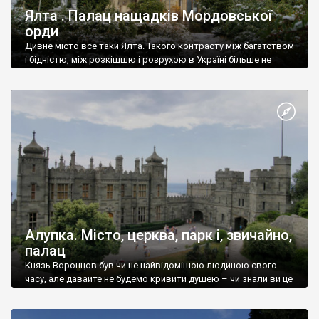
Ялта . Палац нащадків Мордовської
орди
Дивне місто все таки Ялта. Такого контрасту між багатством
і бідністю, між розкішшю і розрухою в Україні більше не
знайдеш.
Алупка. Місто, церква, парк і, звичайно,
палац
Князь Воронцов був чи не найвідомішою людиною свого
часу, але давайте не будемо кривити душею – чи знали ви це
прізвище до відвідин Алупки? Мабуть все таки ні.