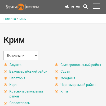
uk
ru
en
Головна
>
Крим
Крим
Алушта
Сімферопольський район
Бахчисарайський район
Судак
Євпаторія
Феодосія
Керч
Чорноморський район
Красноперекопський
Ялта
район
Севастополь