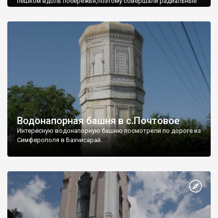
пешком вдоль побережья,поэтому совершали радиальные
вылазки из Оленевки.
Водонапорная башня в с.Почтовое
Интересную водонапорную башню посмотрели по дороге из
Симферополя в Бахчисарай.