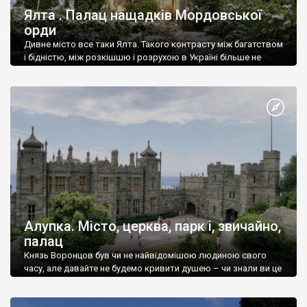
Ялта . Палац нащадків Мордовської
орди
Дивне місто все таки Ялта. Такого контрасту між багатством
і бідністю, між розкішшю і розрухою в Україні більше не
знайдеш.
Алупка. Місто, церква, парк і, звичайно,
палац
Князь Воронцов був чи не найвідомішою людиною свого
часу, але давайте не будемо кривити душею – чи знали ви це
прізвище до відвідин Алупки? Мабуть все таки ні.