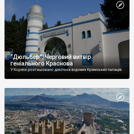
“Дюльбер”. Черговий витвір
геніального Краснова
У Кореїзі розташовано декілька відомих Кримських палаців.