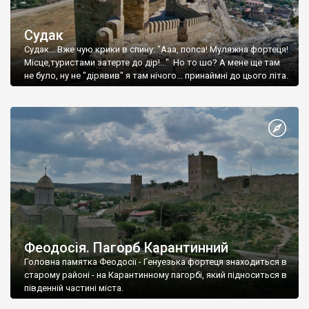
Судак
Судак... Вже чую крики в спину: "Ааа, попса! Муляжна фортеця!
Місце,туристами затерте до дір!..." Но то шо? А мене ще там
не було, ну не "дірявив" я там нічого... принаймні до цього літа.
Феодосія. Пагорб Карантинний
Головна памятка Феодосії - Генуезька фортеця знаходиться в
старому районі - на Карантинному пагорбі, який підноситься в
південній частині міста.