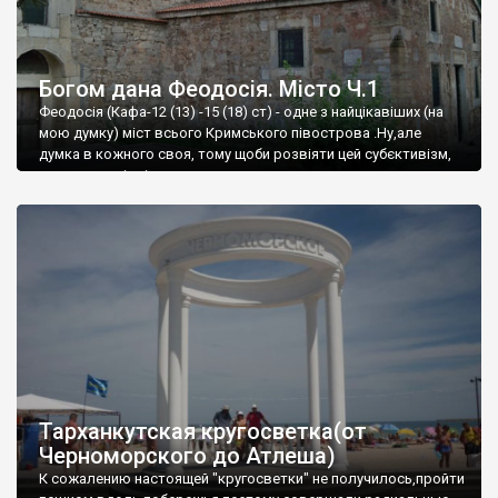
Богом дана Феодосія. Місто Ч.1
Феодосія (Кафа-12 (13) -15 (18) ст) - одне з найцікавіших (на
мою думку) міст всього Кримського півострова .Ну,але
думка в кожного своя, тому щоби розвіяти цей субєктивізм,
запрошую відвідати це
Тарханкутская кругосветка(от
Черноморского до Атлеша)
К сожалению настоящей "кругосветки" не получилось,пройти