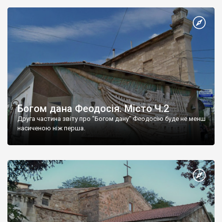
Богом дана Феодосія. Місто Ч.2
Друга частина звіту про "Богом дану" Феодосію буде не менш
насиченою ніж перша.