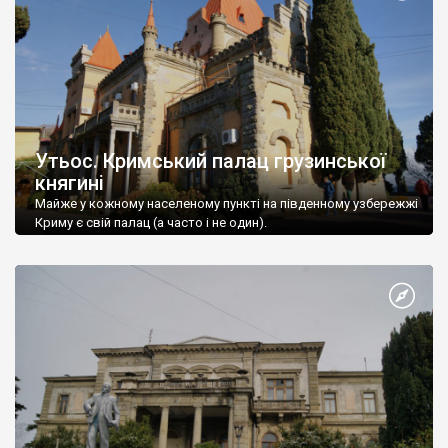
Утьос. Кримський палац грузинської
княгині
Майже у кожному населеному пункті на південному узбережжі
Криму є свій палац (а часто і не один).