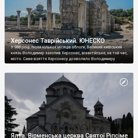
Херсонес Таврійський. ЮНЕСКО
У 988 році, після кількох місяців облоги, Великий київський
князь Володимир захопив Херсонес, візантійське, на той час,
місто. Саме взяття Херсонесу дозволило Володимиру
диктувати свої умови візантійському імператору Василю ІІ, та
одружитися з його дочкою Ганною. Цього ж року, в
Херсонесі Володимир-язичник, став Василем-християнином.
А потім було Хрещення Русі. На честь Херсонесу Таврійського
названо місто […]
Ялта. Вірменська церква Святої Ріпсіме