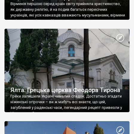
Вірменія першою серед країн світу прийняла християнство,
як державну релігію, й на подив багатьох пересічних
українців, які усіх кавказців вважають мусульманами, вірмени
є відданими вірянами Христа
Ялта. Грецька церква Феодора Тирона
Греки залишили Україні чималий спадок. Достатньо згадати
ніжинські огірочки – ви ж мабуть всі знаєте, що цей,
загублений у радянські часи, легендарний рецепт привезли у
Ніжин греки?