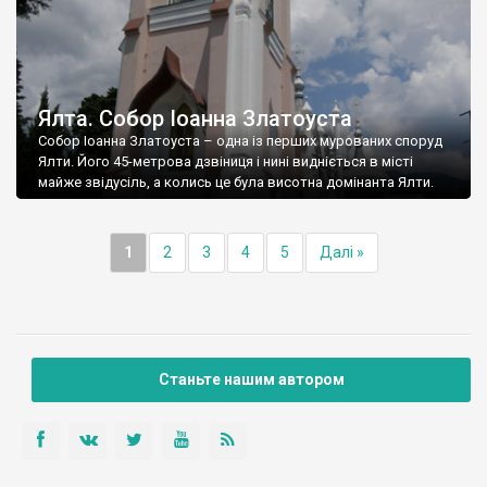
Ялта. Собор Іоанна Златоуста
Собор Іоанна Златоуста – одна із перших мурованих споруд
Ялти. Його 45-метрова дзвіниця і нині видніється в місті
майже звідусіль, а колись це була висотна домінанта Ялти.
1
2
3
4
5
Далі »
Станьте нашим автором