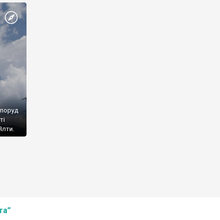
споруд
ті
Ялти.
та”