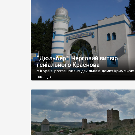
“Дюльбер”. Черговий витвір
геніального Краснова
У Кореїзі розташовано декілька відомих Кримських
палаців.