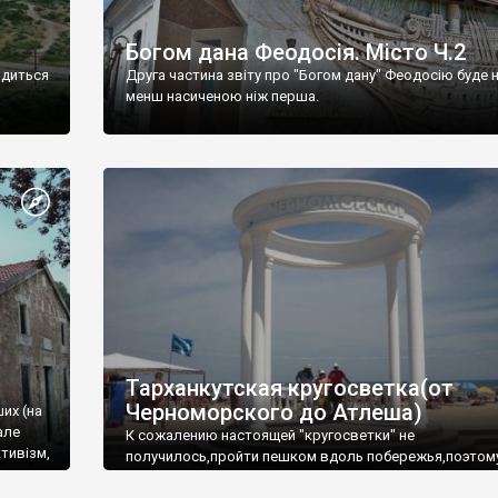
Богом дана Феодосія. Місто Ч.2
одиться
Друга частина звіту про "Богом дану" Феодосію буде 
менш насиченою ніж перша.
Тарханкутская кругосветка(от
Черноморского до Атлеша)
ших (на
але
К сожалению настоящей "кругосветки" не
тивізм,
получилось,пройти пешком вдоль побережья,поэтом
совершали радиальные вылазки из Оленевки.