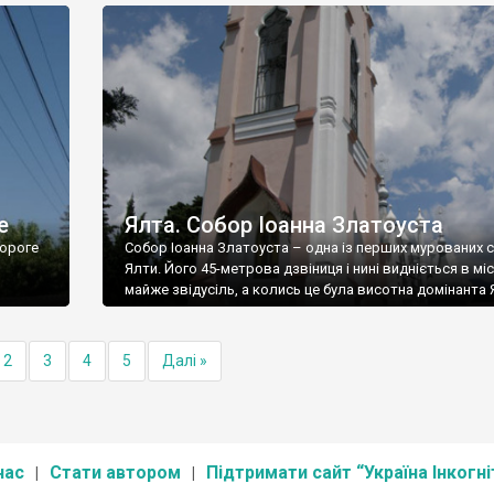
е
Ялта. Собор Іоанна Златоуста
ороге
Собор Іоанна Златоуста – одна із перших мурованих 
Ялти. Його 45-метрова дзвіниця і нині видніється в міс
майже звідусіль, а колись це була висотна домінанта 
2
3
4
5
Далі »
нас
Стати автором
Підтримати сайт “Україна Інкогні