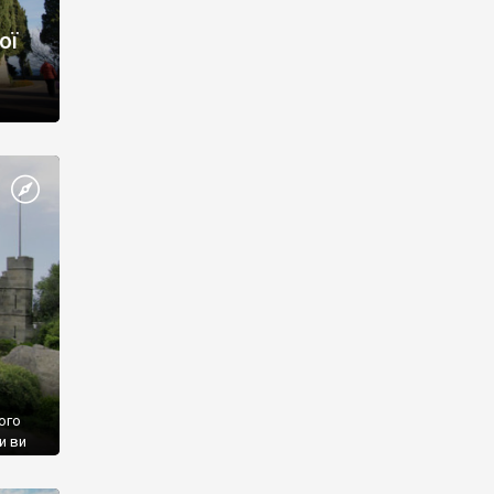
ої
ого
и ви