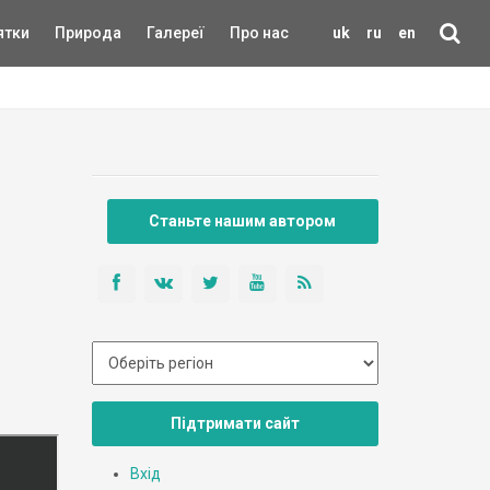
ятки
Природа
Галереї
Про нас
uk
ru
en
Станьте нашим автором
Підтримати сайт
Вхід