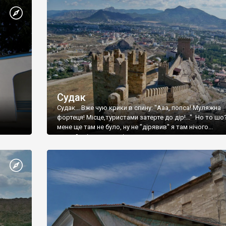
Судак
Судак... Вже чую крики в спину: "Ааа, попса! Муляжна
фортеця! Місце,туристами затерте до дір!..." Но то шо
мене ще там не було, ну не "дірявив" я там нічого...
принаймні до цього літа.