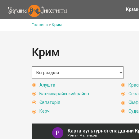
Крам
Головна
>
Крим
Крим
Алушта
Крас
Бахчисарайський район
Сева
Євпаторія
Сімф
Керч
Суда