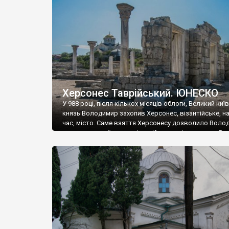
музею «Новгородський музей-заповідник» сотні арт
візантійської доби. Раритети викрадені з фондів об’
культурної спадщини ЮНЕСКО «Херсонеса Таврійсько
Офіційно – на виставку «Золото Візантії», але експер
влада в Україні вважають це лише […]
Херсонес Таврійський. ЮНЕСКО
У 988 році, після кількох місяців облоги, Великий киї
князь Володимир захопив Херсонес, візантійське, на
час, місто. Саме взяття Херсонесу дозволило Воло
диктувати свої умови візантійському імператору Вас
та одружитися з його дочкою Ганною. Цього ж року,
Херсонесі Володимир-язичник, став Василем-
християнином. А потім було Хрещення Русі. На честь
Херсонесу Таврійського названо місто […]