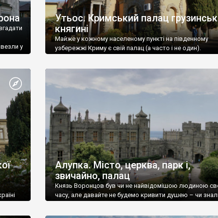
рона
Утьос. Кримський палац грузинськ
княгині
згадати
Майже у кожному населеному пункті на південному
ивезли у
узбережжі Криму є свій палац (а часто і не один).
ої
Алупка. Місто, церква, парк і,
звичайно, палац
Князь Воронцов був чи не найвідомішою людиною св
раїні
часу, але давайте не будемо кривити душею – чи знал
це прізвище до відвідин Алупки? Мабуть все таки ні.