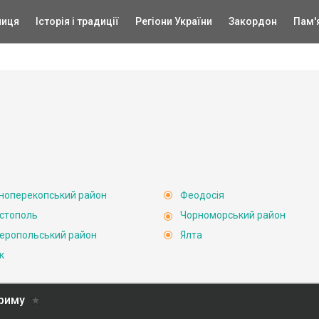
ниця
Історія і традиції
Регіони України
Закордон
Пам'
ноперекопський район
Феодосія
стополь
Чорноморський район
еропольський район
Ялта
к