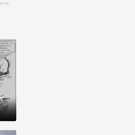
им та
ора і
є
го типу,
ей-
рний
ста:
 райони
від 2
I
і,
рукти,
 котрі