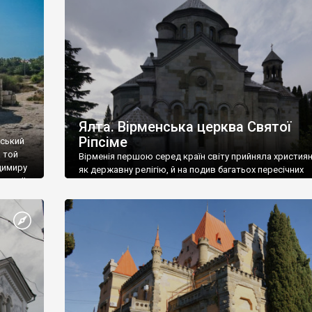
ефактів
називаються «повстяками» (postaki)…” “Вино. Крим
єкту
виробляє відмінне вино і його вдосталь: воно все ду
го».
легке біле і дуже […]
ти та
Ялта. Вірменська церква Святої
Ріпсіме
вський
 той
Вірменія першою серед країн світу прийняла христия
димиру
як державну релігію, й на подив багатьох пересічних
илю ІІ,
українців, які усіх кавказців вважають мусульманами,
 в
вірмени є відданими вірянами Христа