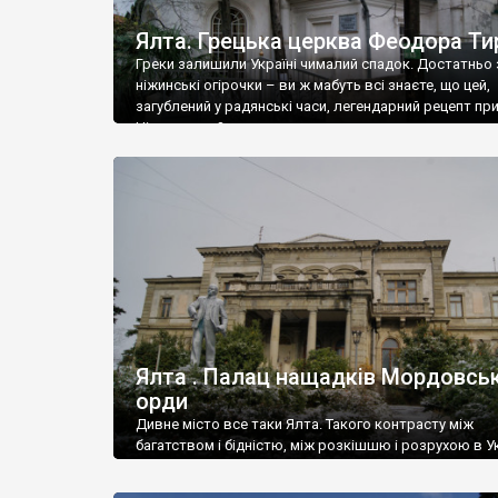
Ялта. Грецька церква Феодора Ти
Греки залишили Україні чималий спадок. Достатньо 
ніжинські огірочки – ви ж мабуть всі знаєте, що цей,
загублений у радянські часи, легендарний рецепт пр
Ніжин греки?
Ялта . Палац нащадків Мордовськ
орди
Дивне місто все таки Ялта. Такого контрасту між
багатством і бідністю, між розкішшю і розрухою в Ук
більше не знайдеш.