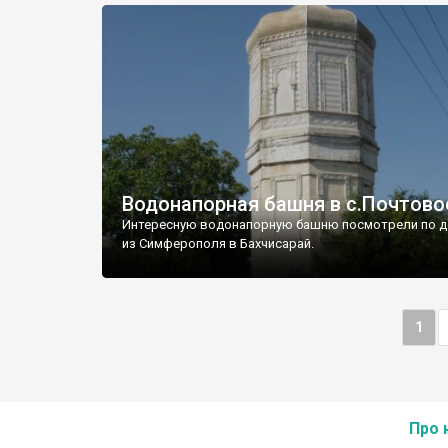
Водонапорная башня в с.Почтово
Интересную водонапорную башню посмотрели по д
из Симферополя в Бахчисарай.
1
Про 