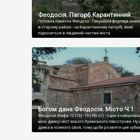
Феодосія. Пагорб Карантинний
Головна памятка Феодосії - Генуезька фортеця знах
в старому районі - на Карантинному пагорбі, який
підноситься в південній частині міста.
Богом дана Феодосія. Місто Ч.1
Феодосія (Кафа-12 (13) -15 (18) ст) - одне з найцікаві
мою думку) міст всього Кримського півострова .Ну,
думка в кожного своя, тому щоби розвіяти цей субєк
запрошую відвідати це