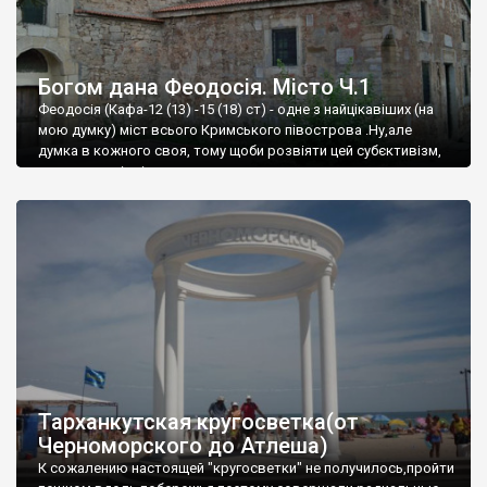
Богом дана Феодосія. Місто Ч.1
Феодосія (Кафа-12 (13) -15 (18) ст) - одне з найцікавіших (на
мою думку) міст всього Кримського півострова .Ну,але
думка в кожного своя, тому щоби розвіяти цей субєктивізм,
запрошую відвідати це
Тарханкутская кругосветка(от
Черноморского до Атлеша)
К сожалению настоящей "кругосветки" не получилось,пройти