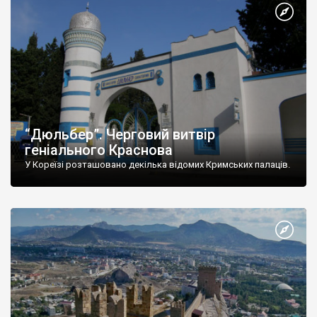
“Дюльбер”. Черговий витвір
геніального Краснова
У Кореїзі розташовано декілька відомих Кримських палаців.