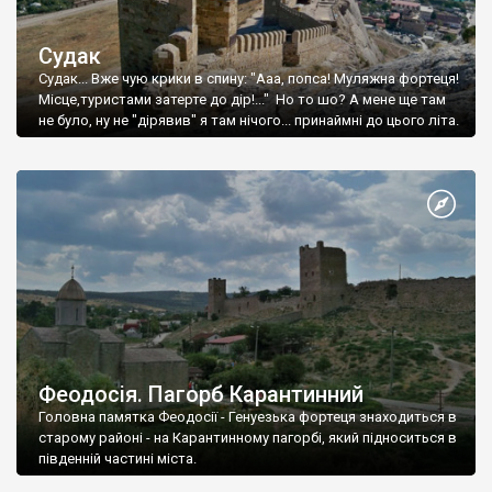
Судак
Судак... Вже чую крики в спину: "Ааа, попса! Муляжна фортеця!
Місце,туристами затерте до дір!..." Но то шо? А мене ще там
не було, ну не "дірявив" я там нічого... принаймні до цього літа.
Феодосія. Пагорб Карантинний
Головна памятка Феодосії - Генуезька фортеця знаходиться в
старому районі - на Карантинному пагорбі, який підноситься в
південній частині міста.