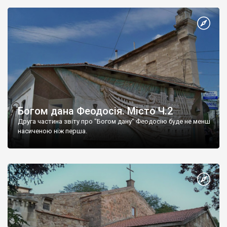
Богом дана Феодосія. Місто Ч.2
Друга частина звіту про "Богом дану" Феодосію буде не менш
насиченою ніж перша.