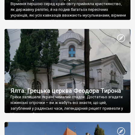
Вірменія першою серед країн світу прийняла християнство,
як державну релігію, й на подив багатьох пересічних
українців, які усіх кавказців вважають мусульманами, вірмени
є відданими вірянами Христа
Ялта. Грецька церква Феодора Тирона
Греки залишили Україні чималий спадок. Достатньо згадати
ніжинські огірочки – ви ж мабуть всі знаєте, що цей,
загублений у радянські часи, легендарний рецепт привезли у
Ніжин греки?