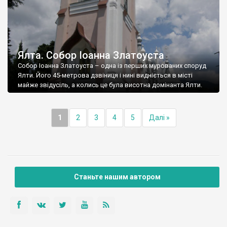
Ялта. Собор Іоанна Златоуста
Собор Іоанна Златоуста – одна із перших мурованих споруд
Ялти. Його 45-метрова дзвіниця і нині видніється в місті
майже звідусіль, а колись це була висотна домінанта Ялти.
1
2
3
4
5
Далі »
Станьте нашим автором