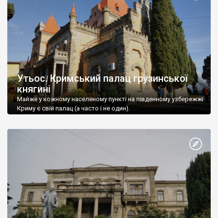
Утьос. Кримський палац грузинської
княгині
Майже у кожному населеному пункті на південному узбережжі
Криму є свій палац (а часто і не один).