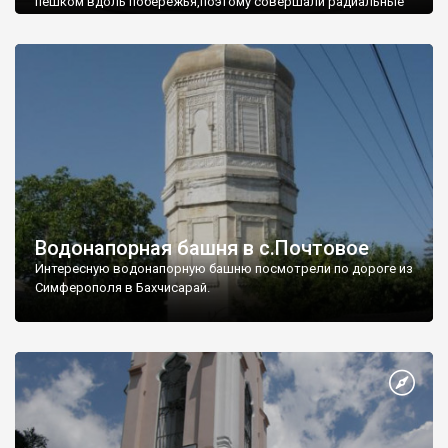
пешком вдоль побережья,поэтому совершали радиальные
вылазки из Оленевки.
Водонапорная башня в с.Почтовое
Интересную водонапорную башню посмотрели по дороге из
Симферополя в Бахчисарай.