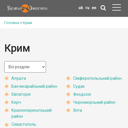
uk
ru
en
Головна
>
Крим
Крим
Алушта
Сімферопольський район
Бахчисарайський район
Судак
Євпаторія
Феодосія
Керч
Чорноморський район
Красноперекопський
Ялта
район
Севастополь