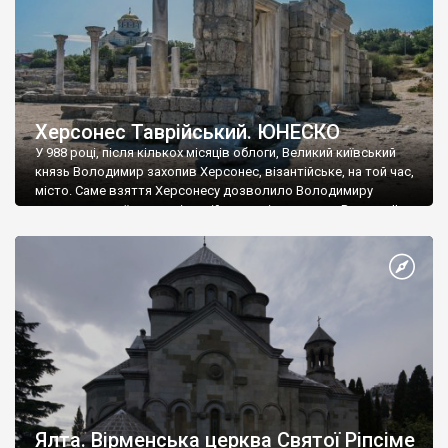
Херсонес Таврійський. ЮНЕСКО
У 988 році, після кількох місяців облоги, Великий київський
князь Володимир захопив Херсонес, візантійське, на той час,
місто. Саме взяття Херсонесу дозволило Володимиру
диктувати свої умови візантійському імператору Василю ІІ, та
одружитися з його дочкою Ганною. Цього ж року, в
Херсонесі Володимир-язичник, став Василем-християнином.
А потім було Хрещення Русі. На честь Херсонесу Таврійського
названо місто […]
Ялта. Вірменська церква Святої Ріпсіме