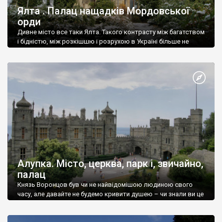
Ялта . Палац нащадків Мордовської
орди
Дивне місто все таки Ялта. Такого контрасту між багатством
і бідністю, між розкішшю і розрухою в Україні більше не
знайдеш.
Алупка. Місто, церква, парк і, звичайно,
палац
Князь Воронцов був чи не найвідомішою людиною свого
часу, але давайте не будемо кривити душею – чи знали ви це
прізвище до відвідин Алупки? Мабуть все таки ні.