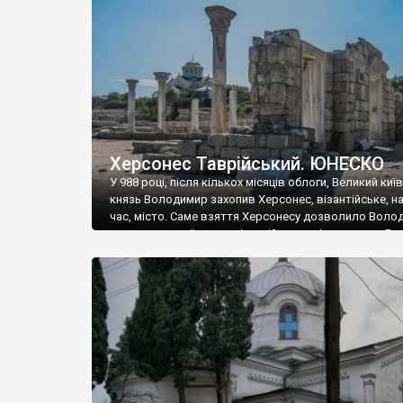
музею «Новгородський музей-заповідник» сотні арт
візантійської доби. Раритети викрадені з фондів об’
культурної спадщини ЮНЕСКО «Херсонеса Таврійсько
Офіційно – на виставку «Золото Візантії», але експер
влада в Україні вважають це лише […]
Херсонес Таврійський. ЮНЕСКО
У 988 році, після кількох місяців облоги, Великий киї
князь Володимир захопив Херсонес, візантійське, на
час, місто. Саме взяття Херсонесу дозволило Воло
диктувати свої умови візантійському імператору Вас
та одружитися з його дочкою Ганною. Цього ж року,
Херсонесі Володимир-язичник, став Василем-
християнином. А потім було Хрещення Русі. На честь
Херсонесу Таврійського названо місто […]