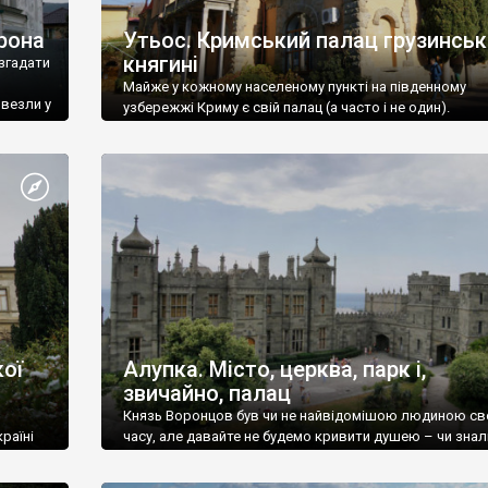
рона
Утьос. Кримський палац грузинськ
княгині
згадати
Майже у кожному населеному пункті на південному
ивезли у
узбережжі Криму є свій палац (а часто і не один).
ої
Алупка. Місто, церква, парк і,
звичайно, палац
Князь Воронцов був чи не найвідомішою людиною св
раїні
часу, але давайте не будемо кривити душею – чи знал
це прізвище до відвідин Алупки? Мабуть все таки ні.