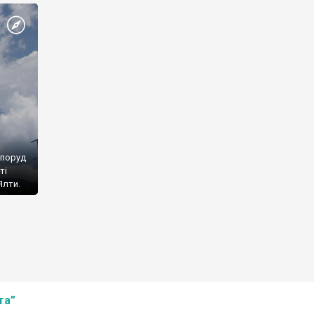
споруд
ті
Ялти.
та”