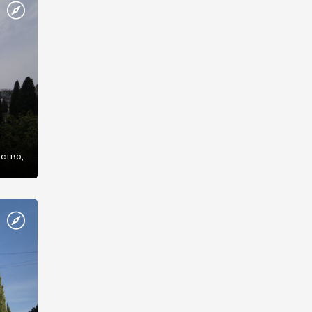
же
нство,