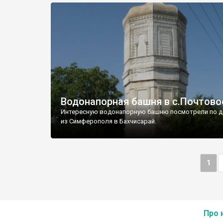
Водонапорная башня в с.Почтово
Интересную водонапорную башню посмотрели по д
из Симферополя в Бахчисарай.
1
Про 