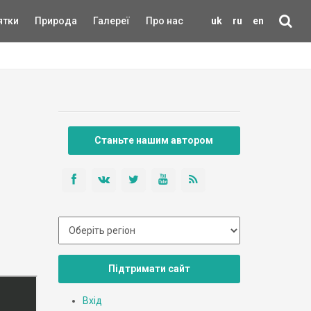
ятки
Природа
Галереї
Про нас
uk
ru
en
Станьте нашим автором
Підтримати сайт
Вхід