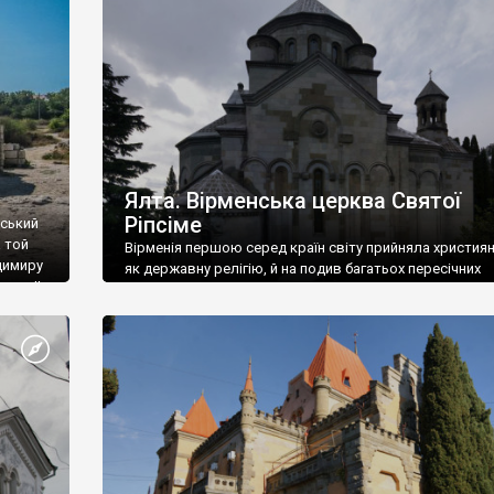
ефактів
називаються «повстяками» (postaki)…” “Вино. Крим
єкту
виробляє відмінне вино і його вдосталь: воно все ду
го».
легке біле і дуже […]
ти та
Ялта. Вірменська церква Святої
Ріпсіме
вський
 той
Вірменія першою серед країн світу прийняла христия
димиру
як державну релігію, й на подив багатьох пересічних
илю ІІ,
українців, які усіх кавказців вважають мусульманами,
 в
вірмени є відданими вірянами Христа