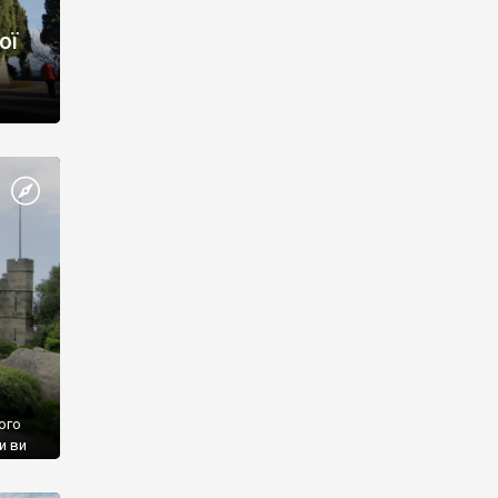
ої
ого
и ви