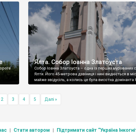
е
Ялта. Собор Іоанна Златоуста
ороге
Собор Іоанна Златоуста – одна із перших мурованих 
Ялти. Його 45-метрова дзвіниця і нині видніється в міс
майже звідусіль, а колись це була висотна домінанта 
2
3
4
5
Далі »
нас
Стати автором
Підтримати сайт “Україна Інкогні