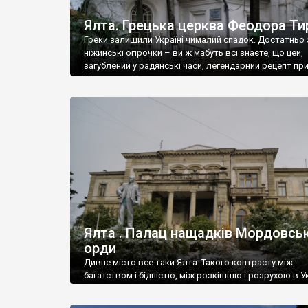
Ялта. Грецька церква Феодора Ти
Греки залишили Україні чималий спадок. Достатньо 
ніжинські огірочки – ви ж мабуть всі знаєте, що цей,
загублений у радянські часи, легендарний рецепт пр
Ніжин греки?
Ялта . Палац нащадків Мордовськ
орди
Дивне місто все таки Ялта. Такого контрасту між
багатством і бідністю, між розкішшю і розрухою в Ук
більше не знайдеш.