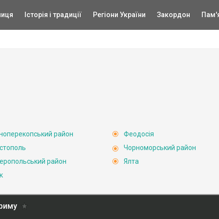
ниця
Історія і традиції
Регіони України
Закордон
Пам'
ноперекопський район
Феодосія
стополь
Чорноморський район
еропольський район
Ялта
к