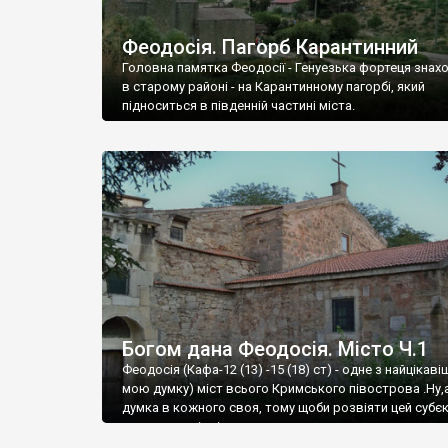
Феодосія. Пагорб Карантинний
Головна памятка Феодосії - Генуезька фортеця знах
в старому районі - на Карантинному пагорбі, який
підноситься в південній частині міста.
Богом дана Феодосія. Місто Ч.1
Феодосія (Кафа-12 (13) -15 (18) ст) - одне з найцікаві
мою думку) міст всього Кримського півострова .Ну,
думка в кожного своя, тому щоби розвіяти цей субєк
запрошую відвідати це