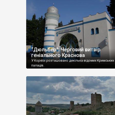
“Дюльбер”. Черговий витвір
геніального Краснова
У Кореїзі розташовано декілька відомих Кримських
палаців.