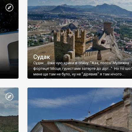
Судак
Судак... Вже чую крики в спину: "Ааа, попса! Муляжна
фортеця! Місце,туристами затерте до дір!..." Но то шо
мене ще там не було, ну не "дірявив" я там нічого...
принаймні до цього літа.