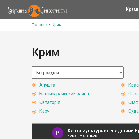
Крам
Головна
>
Крим
Крим
Алушта
Крас
Бахчисарайський район
Сева
Євпаторія
Сімф
Керч
Суда