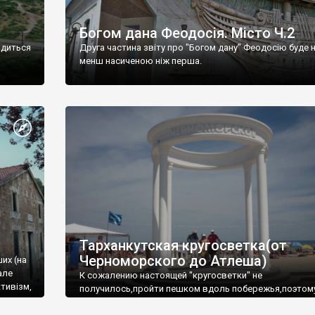
Богом дана Феодосія. Місто Ч.2
одиться
Друга частина звіту про "Богом дану" Феодосію буде 
менш насиченою ніж перша.
Тарханкутская кругосветка(от
Черноморского до Атлеша)
ших (на
але
К сожалению настоящей "кругосветки" не
тивізм,
получилось,пройти пешком вдоль побережья,поэтом
совершали радиальные вылазки из Оленевки.