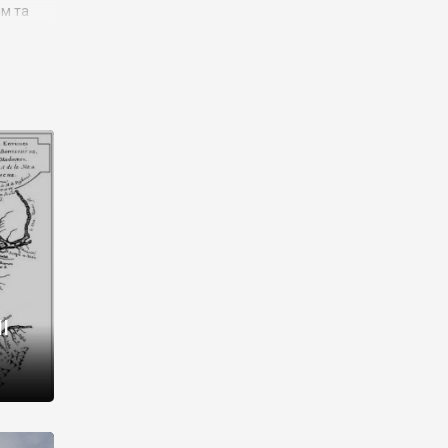
им та
ора і
є
го типу,
ей-
рний
ста:
 райони
від 2
I
і,
рукти,
 котрі