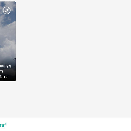
споруд
ті
Ялти.
та”