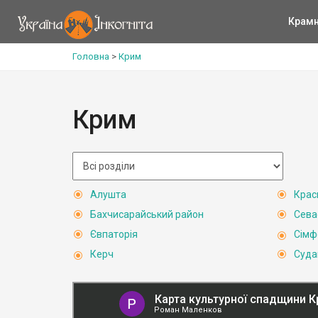
Крам
Головна
>
Крим
Крим
Алушта
Крас
Бахчисарайський район
Сева
Євпаторія
Сімф
Керч
Суда