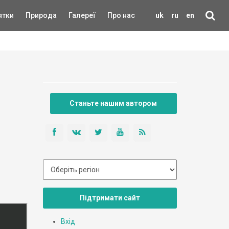
ятки
Природа
Галереї
Про нас
uk
ru
en
Станьте нашим автором
Підтримати сайт
Вхід