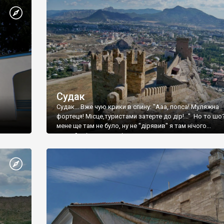
Судак
Судак... Вже чую крики в спину: "Ааа, попса! Муляжна
фортеця! Місце,туристами затерте до дір!..." Но то шо
мене ще там не було, ну не "дірявив" я там нічого...
принаймні до цього літа.