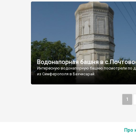
Водонапорная башня в с.Почтово
Интересную водонапорную башню посмотрели по д
из Симферополя в Бахчисарай.
1
Про 