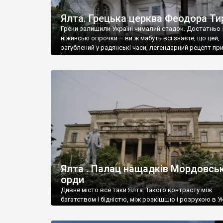
Ялта. Грецька церква Феодора Ти
Греки залишили Україні чималий спадок. Достатньо 
ніжинські огірочки – ви ж мабуть всі знаєте, що цей,
загублений у радянські часи, легендарний рецепт пр
Ніжин греки?
Ялта . Палац нащадків Мордовськ
орди
Дивне місто все таки Ялта. Такого контрасту між
багатством і бідністю, між розкішшю і розрухою в Ук
більше не знайдеш.