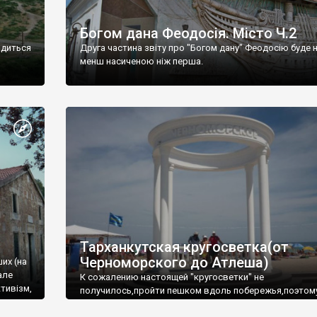
Богом дана Феодосія. Місто Ч.2
одиться
Друга частина звіту про "Богом дану" Феодосію буде 
менш насиченою ніж перша.
Тарханкутская кругосветка(от
Черноморского до Атлеша)
ших (на
але
К сожалению настоящей "кругосветки" не
тивізм,
получилось,пройти пешком вдоль побережья,поэтом
совершали радиальные вылазки из Оленевки.