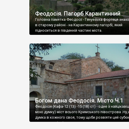
Феодосія. Пагорб Карантинний
Головна памятка Феодосії - Генуезька фортеця знах
в старому районі - на Карантинному пагорбі, який
підноситься в південній частині міста.
Богом дана Феодосія. Місто Ч.1
Феодосія (Кафа-12 (13) -15 (18) ст) - одне з найцікаві
мою думку) міст всього Кримського півострова .Ну,
думка в кожного своя, тому щоби розвіяти цей субєк
запрошую відвідати це