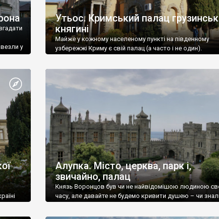
рона
Утьос. Кримський палац грузинськ
княгині
згадати
Майже у кожному населеному пункті на південному
ивезли у
узбережжі Криму є свій палац (а часто і не один).
ої
Алупка. Місто, церква, парк і,
звичайно, палац
Князь Воронцов був чи не найвідомішою людиною св
раїні
часу, але давайте не будемо кривити душею – чи знал
це прізвище до відвідин Алупки? Мабуть все таки ні.