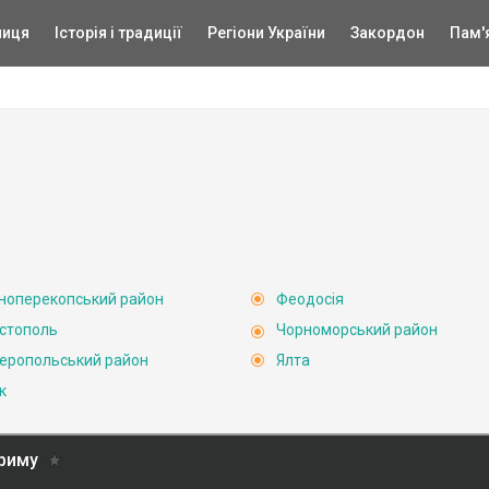
ниця
Історія і традиції
Регіони України
Закордон
Пам'
ноперекопський район
Феодосія
стополь
Чорноморський район
еропольський район
Ялта
к