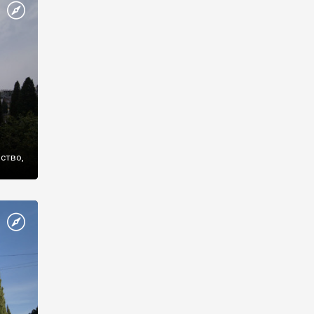
же
нство,