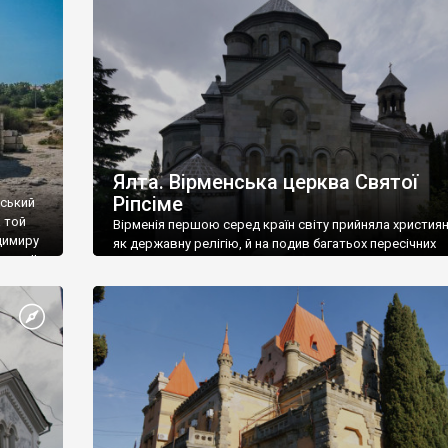
ефактів
називаються «повстяками» (postaki)…” “Вино. Крим
єкту
виробляє відмінне вино і його вдосталь: воно все ду
го».
легке біле і дуже […]
ти та
Ялта. Вірменська церква Святої
Ріпсіме
вський
 той
Вірменія першою серед країн світу прийняла христия
димиру
як державну релігію, й на подив багатьох пересічних
илю ІІ,
українців, які усіх кавказців вважають мусульманами,
 в
вірмени є відданими вірянами Христа