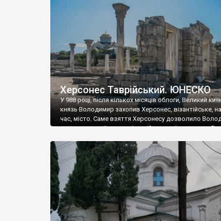
музею «Новгородський музей-заповідник» сотні арт
візантійської доби. Раритети викрадені з фондів об’
культурної спадщини ЮНЕСКО «Херсонеса Таврійсько
Офіційно – на виставку «Золото Візантії», але експер
влада в Україні вважають це лише […]
Херсонес Таврійський. ЮНЕСКО
У 988 році, після кількох місяців облоги, Великий киї
князь Володимир захопив Херсонес, візантійське, на
час, місто. Саме взяття Херсонесу дозволило Воло
диктувати свої умови візантійському імператору Вас
та одружитися з його дочкою Ганною. Цього ж року,
Херсонесі Володимир-язичник, став Василем-
християнином. А потім було Хрещення Русі. На честь
Херсонесу Таврійського названо місто […]