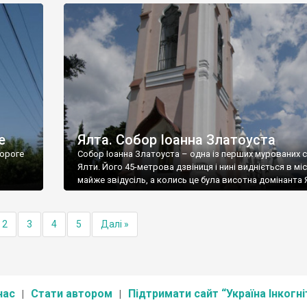
е
Ялта. Собор Іоанна Златоуста
ороге
Собор Іоанна Златоуста – одна із перших мурованих 
Ялти. Його 45-метрова дзвіниця і нині видніється в міс
майже звідусіль, а колись це була висотна домінанта 
2
3
4
5
Далі »
нас
Стати автором
Підтримати сайт “Україна Інкогні