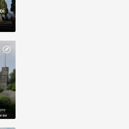
ої
ого
и ви