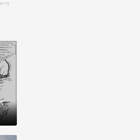
им та
ора і
є
го типу,
ей-
рний
ста:
 райони
від 2
I
і,
рукти,
 котрі