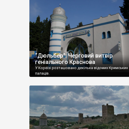
“Дюльбер”. Черговий витвір
геніального Краснова
У Кореїзі розташовано декілька відомих Кримських
палаців.