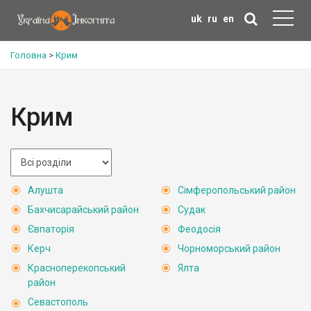
uk
ru
en
Головна
>
Крим
Крим
Алушта
Сімферопольський район
Бахчисарайський район
Судак
Євпаторія
Феодосія
Керч
Чорноморський район
Красноперекопський
Ялта
район
Севастополь