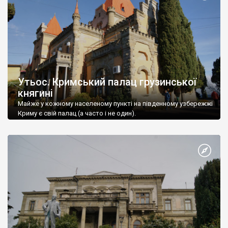
Утьос. Кримський палац грузинської
княгині
Майже у кожному населеному пункті на південному узбережжі
Криму є свій палац (а часто і не один).