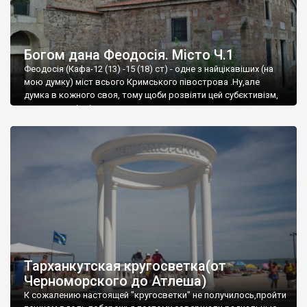
Богом дана Феодосія. Місто Ч.1
Феодосія (Кафа-12 (13) -15 (18) ст) - одне з найцікавіших (на
мою думку) міст всього Кримського півострова .Ну,але
думка в кожного своя, тому щоби розвіяти цей субєктивізм,
запрошую відвідати це
Тарханкутская кругосветка(от
Черноморского до Атлеша)
К сожалению настоящей "кругосветки" не получилось,пройти