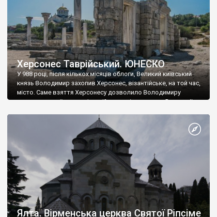
Херсонес Таврійський. ЮНЕСКО
У 988 році, після кількох місяців облоги, Великий київський
князь Володимир захопив Херсонес, візантійське, на той час,
місто. Саме взяття Херсонесу дозволило Володимиру
диктувати свої умови візантійському імператору Василю ІІ, та
одружитися з його дочкою Ганною. Цього ж року, в
Херсонесі Володимир-язичник, став Василем-християнином.
А потім було Хрещення Русі. На честь Херсонесу Таврійського
названо місто […]
Ялта. Вірменська церква Святої Ріпсіме