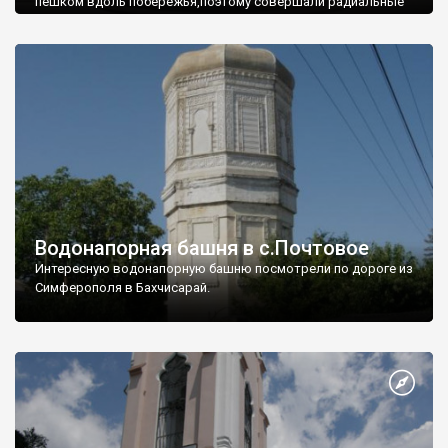
пешком вдоль побережья,поэтому совершали радиальные
вылазки из Оленевки.
Водонапорная башня в с.Почтовое
Интересную водонапорную башню посмотрели по дороге из
Симферополя в Бахчисарай.