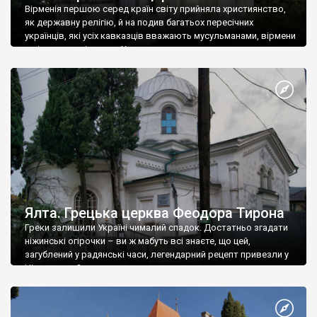
Вірменія першою серед країн світу прийняла християнство,
як державну релігію, й на подив багатьох пересічних
українців, які усіх кавказців вважають мусульманами, вірмени
є відданими вірянами Христа
Ялта. Грецька церква Феодора Тирона
Греки залишили Україні чималий спадок. Достатньо згадати
ніжинські огірочки – ви ж мабуть всі знаєте, що цей,
загублений у радянські часи, легендарний рецепт привезли у
Ніжин греки?