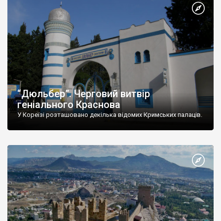
“Дюльбер”. Черговий витвір
геніального Краснова
У Кореїзі розташовано декілька відомих Кримських палаців.