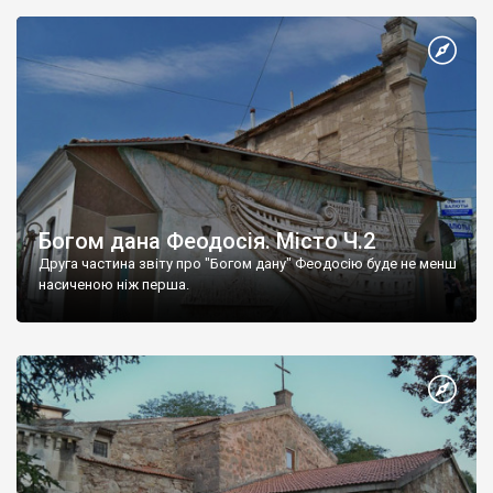
Богом дана Феодосія. Місто Ч.2
Друга частина звіту про "Богом дану" Феодосію буде не менш
насиченою ніж перша.