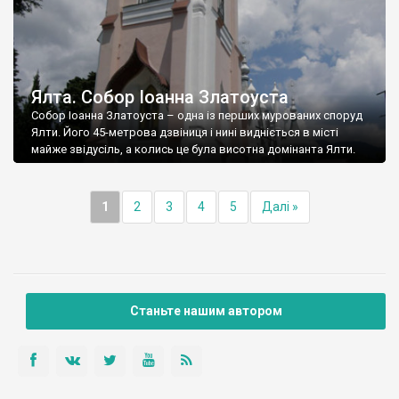
Ялта. Собор Іоанна Златоуста
Собор Іоанна Златоуста – одна із перших мурованих споруд
Ялти. Його 45-метрова дзвіниця і нині видніється в місті
майже звідусіль, а колись це була висотна домінанта Ялти.
1
2
3
4
5
Далі »
Станьте нашим автором