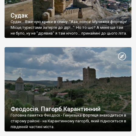
Судак
Судак... Вже чую крики в спину: "Ааа, попса! Муляжна фортеця!
Місце,туристами затерте до дір!..." Но то шо? А мене ще там
не було, ну не "дірявив" я там нічого... принаймні до цього літа.
Феодосія. Пагорб Карантинний
Головна памятка Феодосії - Генуезька фортеця знаходиться в
старому районі - на Карантинному пагорбі, який підноситься в
південній частині міста.