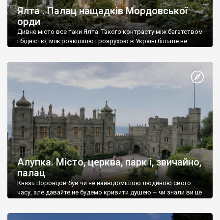
Ялта . Палац нащадків Мордовської
орди
Дивне місто все таки Ялта. Такого контрасту між багатством
і бідністю, між розкішшю і розрухою в Україні більше не
знайдеш.
Алупка. Місто, церква, парк і, звичайно,
палац
Князь Воронцов був чи не найвідомішою людиною свого
часу, але давайте не будемо кривити душею – чи знали ви це
прізвище до відвідин Алупки? Мабуть все таки ні.