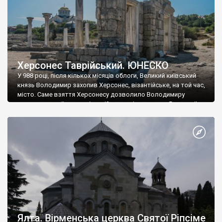
Херсонес Таврійський. ЮНЕСКО
У 988 році, після кількох місяців облоги, Великий київський
князь Володимир захопив Херсонес, візантійське, на той час,
місто. Саме взяття Херсонесу дозволило Володимиру
диктувати свої умови візантійському імператору Василю ІІ, та
одружитися з його дочкою Ганною. Цього ж року, в
Херсонесі Володимир-язичник, став Василем-християнином.
А потім було Хрещення Русі. На честь Херсонесу Таврійського
названо місто […]
Ялта. Вірменська церква Святої Ріпсіме