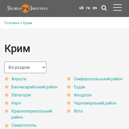
uk
ru
en
Головна
>
Крим
Крим
Алушта
Сімферопольський район
Бахчисарайський район
Судак
Євпаторія
Феодосія
Керч
Чорноморський район
Красноперекопський
Ялта
район
Севастополь