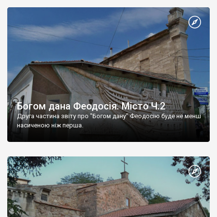
Богом дана Феодосія. Місто Ч.2
Друга частина звіту про "Богом дану" Феодосію буде не менш
насиченою ніж перша.