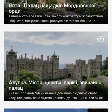
Ялта . Палац нащадків Мордовської
орди
Дивне місто все таки Ялта. Такого контрасту між багатством
і бідністю, між розкішшю і розрухою в Україні більше не
знайдеш.
Алупка. Місто, церква, парк і, звичайно,
палац
Князь Воронцов був чи не найвідомішою людиною свого
часу, але давайте не будемо кривити душею – чи знали ви це
прізвище до відвідин Алупки? Мабуть все таки ні.