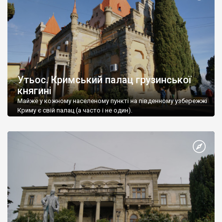
Утьос. Кримський палац грузинської
княгині
Майже у кожному населеному пункті на південному узбережжі
Криму є свій палац (а часто і не один).