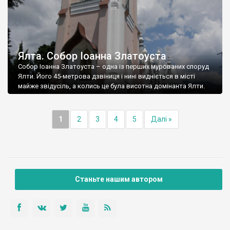
Ялта. Собор Іоанна Златоуста
Собор Іоанна Златоуста – одна із перших мурованих споруд
Ялти. Його 45-метрова дзвіниця і нині видніється в місті
майже звідусіль, а колись це була висотна домінанта Ялти.
1
2
3
4
5
Далі »
Станьте нашим автором