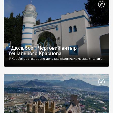
“Дюльбер”. Черговий витвір
геніального Краснова
У Кореїзі розташовано декілька відомих Кримських палаців.