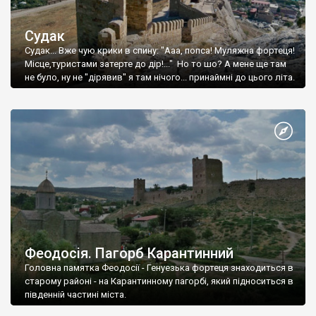
Судак
Судак... Вже чую крики в спину: "Ааа, попса! Муляжна фортеця!
Місце,туристами затерте до дір!..." Но то шо? А мене ще там
не було, ну не "дірявив" я там нічого... принаймні до цього літа.
Феодосія. Пагорб Карантинний
Головна памятка Феодосії - Генуезька фортеця знаходиться в
старому районі - на Карантинному пагорбі, який підноситься в
південній частині міста.