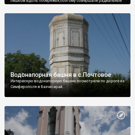
пешком вдоль побережья,поэтому совершали радиальные
вылазки из Оленевки.
Водонапорная башня в с.Почтовое
Интересную водонапорную башню посмотрели по дороге из
Симферополя в Бахчисарай.