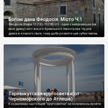
Богом дана Феодосія. Місто Ч.1
Феодосія (Кафа-12 (13) -15 (18) ст) - одне з найцікавіших (на
мою думку) міст всього Кримського півострова .Ну,але
думка в кожного своя, тому щоби розвіяти цей субєктивізм,
запрошую відвідати це
Тарханкутская кругосветка(от
Черноморского до Атлеша)
К сожалению настоящей "кругосветки" не получилось,пройти