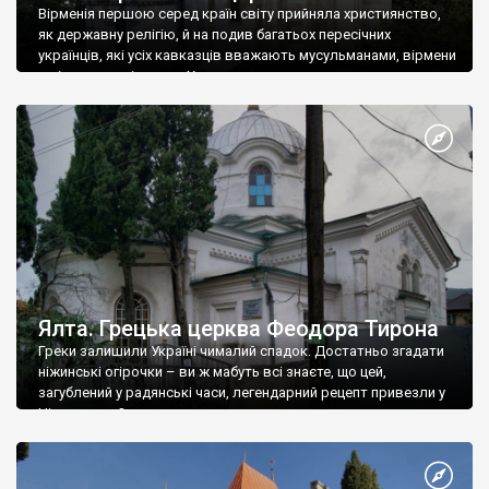
Вірменія першою серед країн світу прийняла християнство,
як державну релігію, й на подив багатьох пересічних
українців, які усіх кавказців вважають мусульманами, вірмени
є відданими вірянами Христа
Ялта. Грецька церква Феодора Тирона
Греки залишили Україні чималий спадок. Достатньо згадати
ніжинські огірочки – ви ж мабуть всі знаєте, що цей,
загублений у радянські часи, легендарний рецепт привезли у
Ніжин греки?