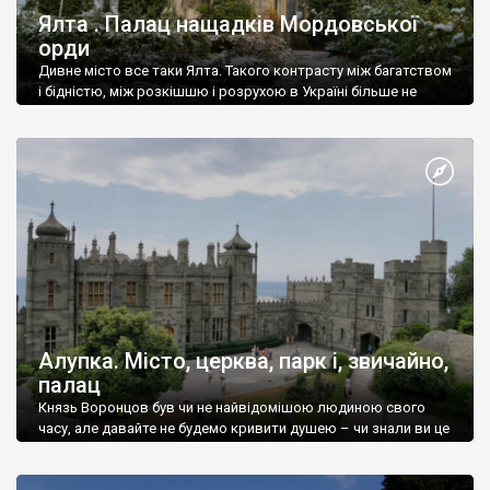
Ялта . Палац нащадків Мордовської
орди
Дивне місто все таки Ялта. Такого контрасту між багатством
і бідністю, між розкішшю і розрухою в Україні більше не
знайдеш.
Алупка. Місто, церква, парк і, звичайно,
палац
Князь Воронцов був чи не найвідомішою людиною свого
часу, але давайте не будемо кривити душею – чи знали ви це
прізвище до відвідин Алупки? Мабуть все таки ні.