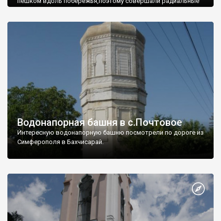
пешком вдоль побережья,поэтому совершали радиальные
вылазки из Оленевки.
Водонапорная башня в с.Почтовое
Интересную водонапорную башню посмотрели по дороге из
Симферополя в Бахчисарай.