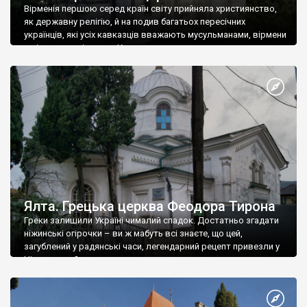
Вірменія першою серед країн світу прийняла християнство,
як державну релігію, й на подив багатьох пересічних
українців, які усіх кавказців вважають мусульманами, вірмени
є відданими вірянами Христа
Ялта. Грецька церква Феодора Тирона
Греки залишили Україні чималий спадок. Достатньо згадати
ніжинські огірочки – ви ж мабуть всі знаєте, що цей,
загублений у радянські часи, легендарний рецепт привезли у
Ніжин греки?