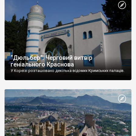
“Дюльбер”. Черговий витвір
геніального Краснова
У Кореїзі розташовано декілька відомих Кримських палаців.