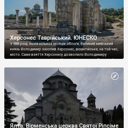
Херсонес Таврійський. ЮНЕСКО
У 988 році, після кількох місяців облоги, Великий київський
князь Володимир захопив Херсонес, візантійське, на той час,
місто. Саме взяття Херсонесу дозволило Володимиру
диктувати свої умови візантійському імператору Василю ІІ, та
одружитися з його дочкою Ганною. Цього ж року, в
Херсонесі Володимир-язичник, став Василем-християнином.
А потім було Хрещення Русі. На честь Херсонесу Таврійського
названо місто […]
Ялта. Вірменська церква Святої Ріпсіме