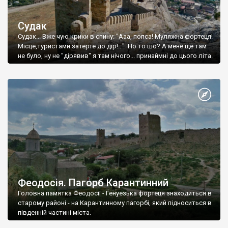
Судак
Судак... Вже чую крики в спину: "Ааа, попса! Муляжна фортеця!
Місце,туристами затерте до дір!..." Но то шо? А мене ще там
не було, ну не "дірявив" я там нічого... принаймні до цього літа.
Феодосія. Пагорб Карантинний
Головна памятка Феодосії - Генуезька фортеця знаходиться в
старому районі - на Карантинному пагорбі, який підноситься в
південній частині міста.