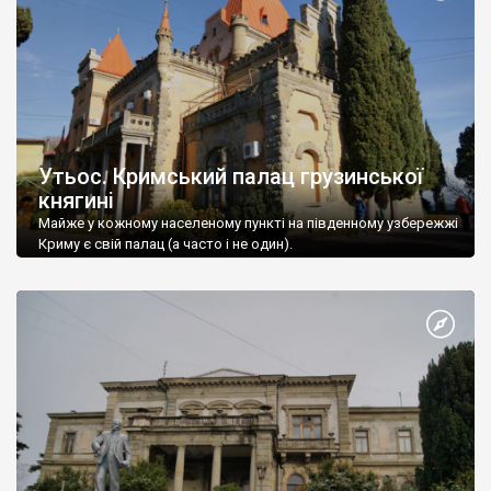
Утьос. Кримський палац грузинської
княгині
Майже у кожному населеному пункті на південному узбережжі
Криму є свій палац (а часто і не один).