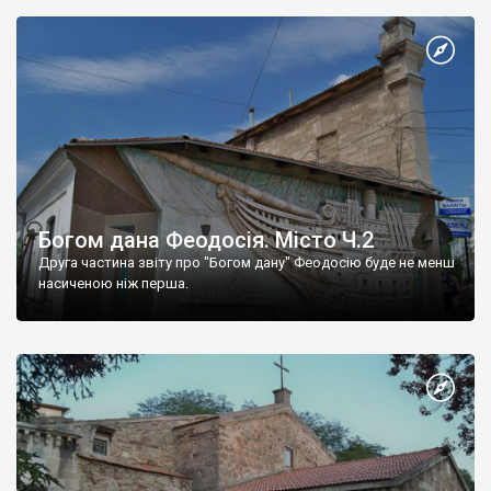
Богом дана Феодосія. Місто Ч.2
Друга частина звіту про "Богом дану" Феодосію буде не менш
насиченою ніж перша.