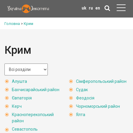
uk
ru
en
Головна
>
Крим
Крим
Алушта
Сімферопольський район
Бахчисарайський район
Судак
Євпаторія
Феодосія
Керч
Чорноморський район
Красноперекопський
Ялта
район
Севастополь