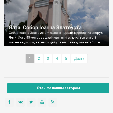
Ялта. Собор Іоанна Златоуста
Собор Іоанна Златоуста – одна із перших мурованих споруд
Ялти. Його 45-метрова дзвіниця і нині видніється в місті
майже звідусіль, а колись це була висотна домінанта Ялти.
1
2
3
4
5
Далі »
Станьте нашим автором