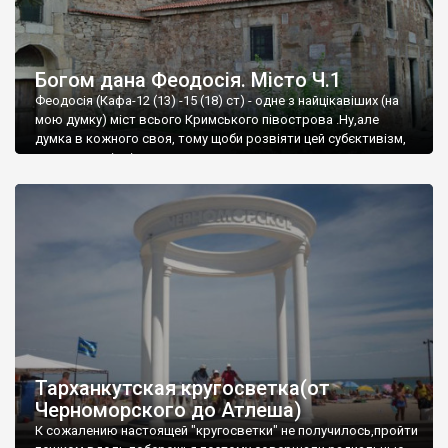
Богом дана Феодосія. Місто Ч.1
Феодосія (Кафа-12 (13) -15 (18) ст) - одне з найцікавіших (на
мою думку) міст всього Кримського півострова .Ну,але
думка в кожного своя, тому щоби розвіяти цей субєктивізм,
запрошую відвідати це
Тарханкутская кругосветка(от
Черноморского до Атлеша)
К сожалению настоящей "кругосветки" не получилось,пройти