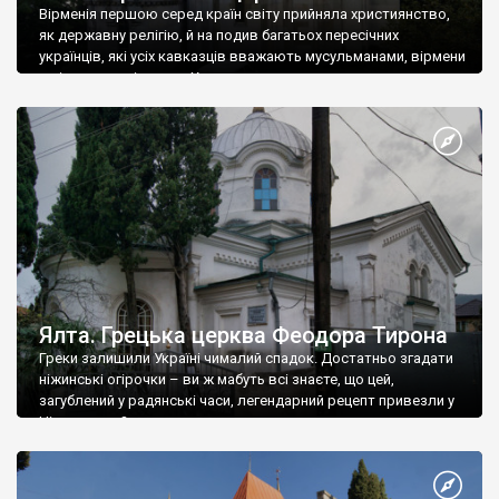
Вірменія першою серед країн світу прийняла християнство,
як державну релігію, й на подив багатьох пересічних
українців, які усіх кавказців вважають мусульманами, вірмени
є відданими вірянами Христа
Ялта. Грецька церква Феодора Тирона
Греки залишили Україні чималий спадок. Достатньо згадати
ніжинські огірочки – ви ж мабуть всі знаєте, що цей,
загублений у радянські часи, легендарний рецепт привезли у
Ніжин греки?