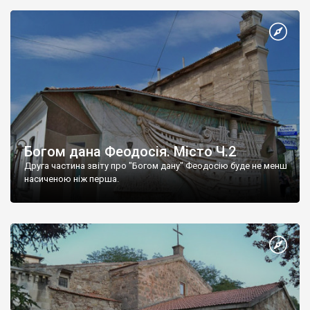
Богом дана Феодосія. Місто Ч.2
Друга частина звіту про "Богом дану" Феодосію буде не менш
насиченою ніж перша.