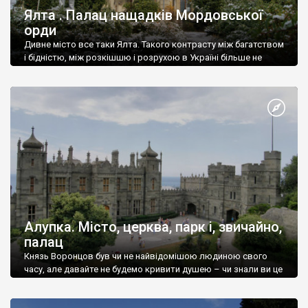
Ялта . Палац нащадків Мордовської
орди
Дивне місто все таки Ялта. Такого контрасту між багатством
і бідністю, між розкішшю і розрухою в Україні більше не
знайдеш.
Алупка. Місто, церква, парк і, звичайно,
палац
Князь Воронцов був чи не найвідомішою людиною свого
часу, але давайте не будемо кривити душею – чи знали ви це
прізвище до відвідин Алупки? Мабуть все таки ні.