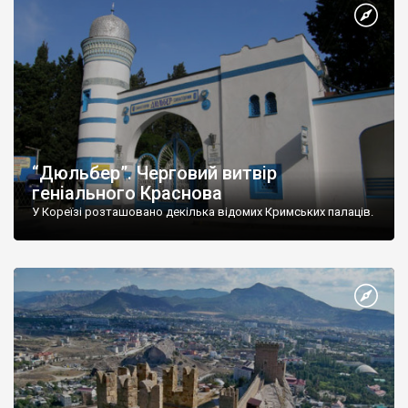
“Дюльбер”. Черговий витвір
геніального Краснова
У Кореїзі розташовано декілька відомих Кримських палаців.