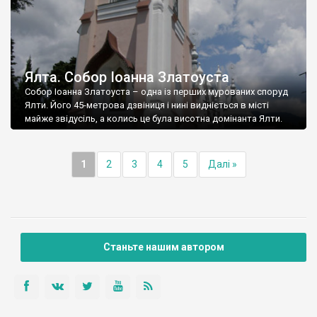
Ялта. Собор Іоанна Златоуста
Собор Іоанна Златоуста – одна із перших мурованих споруд
Ялти. Його 45-метрова дзвіниця і нині видніється в місті
майже звідусіль, а колись це була висотна домінанта Ялти.
1
2
3
4
5
Далі »
Станьте нашим автором