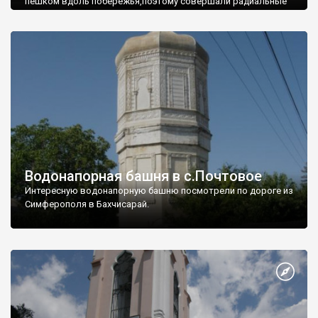
пешком вдоль побережья,поэтому совершали радиальные
вылазки из Оленевки.
Водонапорная башня в с.Почтовое
Интересную водонапорную башню посмотрели по дороге из
Симферополя в Бахчисарай.