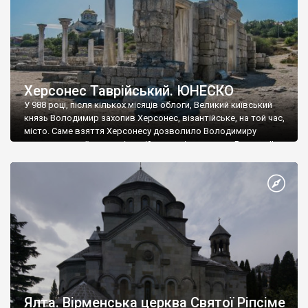
Херсонес Таврійський. ЮНЕСКО
У 988 році, після кількох місяців облоги, Великий київський
князь Володимир захопив Херсонес, візантійське, на той час,
місто. Саме взяття Херсонесу дозволило Володимиру
диктувати свої умови візантійському імператору Василю ІІ, та
одружитися з його дочкою Ганною. Цього ж року, в
Херсонесі Володимир-язичник, став Василем-християнином.
А потім було Хрещення Русі. На честь Херсонесу Таврійського
названо місто […]
Ялта. Вірменська церква Святої Ріпсіме