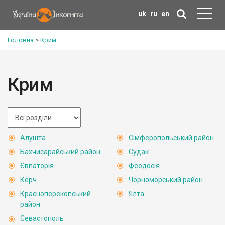
uk
ru
en
Головна
>
Крим
Крим
Алушта
Сімферопольський район
Бахчисарайський район
Судак
Євпаторія
Феодосія
Керч
Чорноморський район
Красноперекопський
Ялта
район
Севастополь