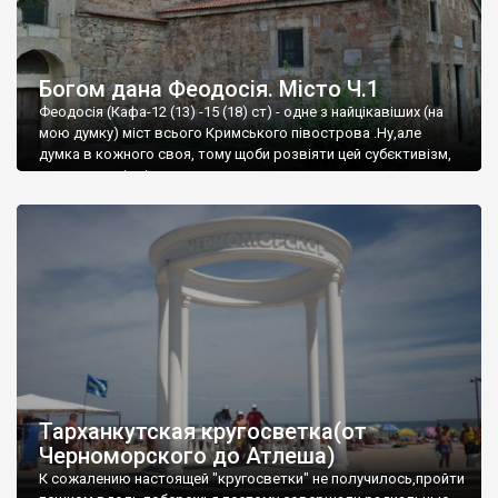
Богом дана Феодосія. Місто Ч.1
Феодосія (Кафа-12 (13) -15 (18) ст) - одне з найцікавіших (на
мою думку) міст всього Кримського півострова .Ну,але
думка в кожного своя, тому щоби розвіяти цей субєктивізм,
запрошую відвідати це
Тарханкутская кругосветка(от
Черноморского до Атлеша)
К сожалению настоящей "кругосветки" не получилось,пройти