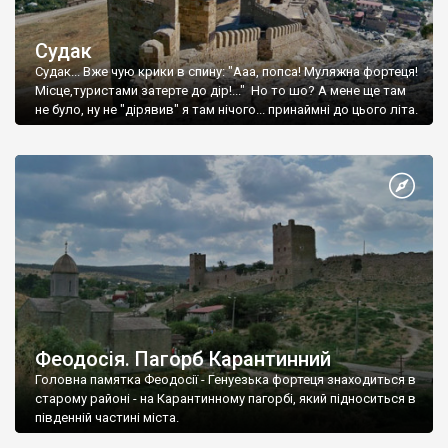
Судак
Судак... Вже чую крики в спину: "Ааа, попса! Муляжна фортеця!
Місце,туристами затерте до дір!..." Но то шо? А мене ще там
не було, ну не "дірявив" я там нічого... принаймні до цього літа.
Феодосія. Пагорб Карантинний
Головна памятка Феодосії - Генуезька фортеця знаходиться в
старому районі - на Карантинному пагорбі, який підноситься в
південній частині міста.