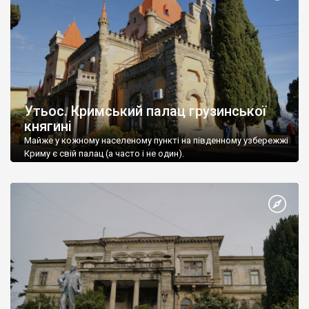
Утьос. Кримський палац грузинської
княгині
Майже у кожному населеному пункті на південному узбережжі
Криму є свій палац (а часто і не один).