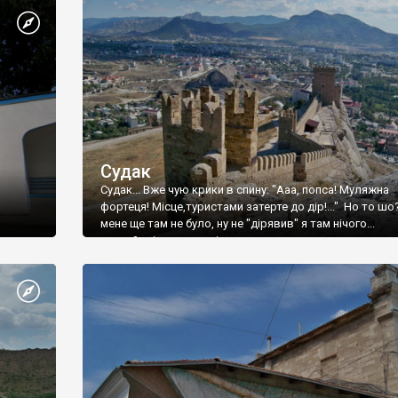
Судак
Судак... Вже чую крики в спину: "Ааа, попса! Муляжна
фортеця! Місце,туристами затерте до дір!..." Но то шо
мене ще там не було, ну не "дірявив" я там нічого...
принаймні до цього літа.