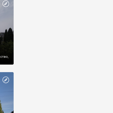
же
нство,