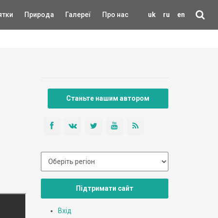
ятки
Природа
Галереї
Про нас
uk
ru
en
Станьте нашим автором
Підтримати сайт
Вхід