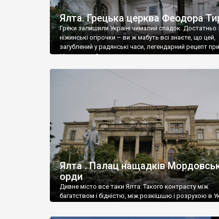
Ялта. Грецька церква Феодора Ти
Греки залишили Україні чималий спадок. Достатньо 
ніжинські огірочки – ви ж мабуть всі знаєте, що цей,
загублений у радянські часи, легендарний рецепт пр
Ніжин греки?
Ялта . Палац нащадків Мордовськ
орди
Дивне місто все таки Ялта. Такого контрасту між
багатством і бідністю, між розкішшю і розрухою в Ук
більше не знайдеш.