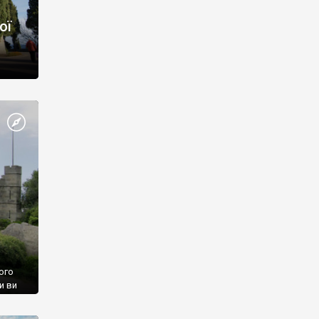
ої
ого
и ви