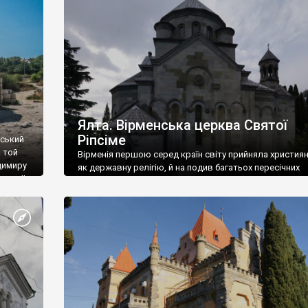
ефактів
називаються «повстяками» (postaki)…” “Вино. Крим
єкту
виробляє відмінне вино і його вдосталь: воно все ду
го».
легке біле і дуже […]
ти та
Ялта. Вірменська церква Святої
Ріпсіме
вський
 той
Вірменія першою серед країн світу прийняла христия
димиру
як державну релігію, й на подив багатьох пересічних
илю ІІ,
українців, які усіх кавказців вважають мусульманами,
 в
вірмени є відданими вірянами Христа