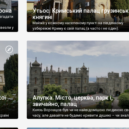
рона
Утьос. Кримський палац грузинськ
княгині
згадати
Майже у кожному населеному пункті на південному
ивезли у
узбережжі Криму є свій палац (а часто і не один).
ої
Алупка. Місто, церква, парк і,
звичайно, палац
Князь Воронцов був чи не найвідомішою людиною св
раїні
часу, але давайте не будемо кривити душею – чи знал
це прізвище до відвідин Алупки? Мабуть все таки ні.