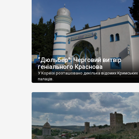
“Дюльбер”. Черговий витвір
геніального Краснова
У Кореїзі розташовано декілька відомих Кримських
палаців.