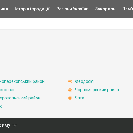
ниця
Історія і традиції
Регіони України
Закордон
Пам'
ноперекопський район
Феодосія
стополь
Чорноморський район
еропольський район
Ялта
к