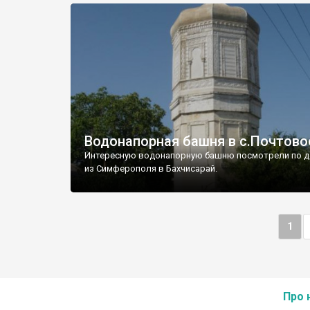
Водонапорная башня в с.Почтово
Интересную водонапорную башню посмотрели по д
из Симферополя в Бахчисарай.
1
Про 