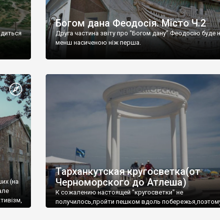
Богом дана Феодосія. Місто Ч.2
одиться
Друга частина звіту про "Богом дану" Феодосію буде 
менш насиченою ніж перша.
Тарханкутская кругосветка(от
Черноморского до Атлеша)
ших (на
але
К сожалению настоящей "кругосветки" не
тивізм,
получилось,пройти пешком вдоль побережья,поэтом
совершали радиальные вылазки из Оленевки.