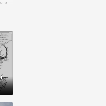
им та
ора і
є
го типу,
ей-
рний
ста:
 райони
від 2
I
і,
рукти,
 котрі