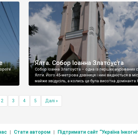
е
Ялта. Собор Іоанна Златоуста
ороге
Собор Іоанна Златоуста – одна із перших мурованих 
Ялти. Його 45-метрова дзвіниця і нині видніється в міс
майже звідусіль, а колись це була висотна домінанта 
2
3
4
5
Далі »
нас
Стати автором
Підтримати сайт “Україна Інкогні