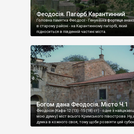
Феодосія. Пагорб Карантинний
Головна памятка Феодосії - Генуезька фортеця знах
в старому районі - на Карантинному пагорбі, який
підноситься в південній частині міста.
Богом дана Феодосія. Місто Ч.1
Феодосія (Кафа-12 (13) -15 (18) ст) - одне з найцікаві
мою думку) міст всього Кримського півострова .Ну,
думка в кожного своя, тому щоби розвіяти цей субєк
запрошую відвідати це