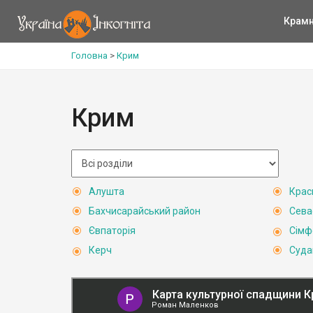
Крам
Головна
>
Крим
Крим
Алушта
Крас
Бахчисарайський район
Сева
Євпаторія
Сімф
Керч
Суда