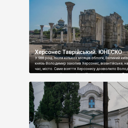
музею «Новгородський музей-заповідник» сотні арт
візантійської доби. Раритети викрадені з фондів об’
культурної спадщини ЮНЕСКО «Херсонеса Таврійсько
Офіційно – на виставку «Золото Візантії», але експер
влада в Україні вважають це лише […]
Херсонес Таврійський. ЮНЕСКО
У 988 році, після кількох місяців облоги, Великий киї
князь Володимир захопив Херсонес, візантійське, на
час, місто. Саме взяття Херсонесу дозволило Воло
диктувати свої умови візантійському імператору Вас
та одружитися з його дочкою Ганною. Цього ж року,
Херсонесі Володимир-язичник, став Василем-
християнином. А потім було Хрещення Русі. На честь
Херсонесу Таврійського названо місто […]