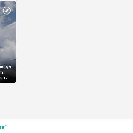
споруд
ті
Ялти.
та”