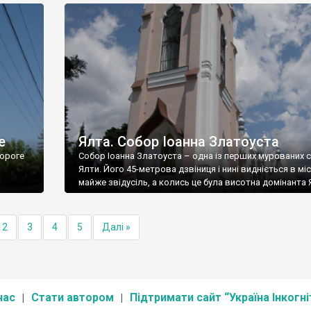
е
Ялта. Собор Іоанна Златоуста
ороге
Собор Іоанна Златоуста – одна із перших мурованих 
Ялти. Його 45-метрова дзвіниця і нині видніється в міс
майже звідусіль, а колись це була висотна домінанта 
2
3
4
5
Далі »
нас
Стати автором
Підтримати сайт “Україна Інкогні