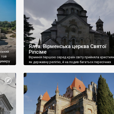
ефактів
називаються «повстяками» (postaki)…” “Вино. Крим
єкту
виробляє відмінне вино і його вдосталь: воно все ду
го».
легке біле і дуже […]
ти та
Ялта. Вірменська церква Святої
Ріпсіме
вський
 той
Вірменія першою серед країн світу прийняла христия
димиру
як державну релігію, й на подив багатьох пересічних
илю ІІ,
українців, які усіх кавказців вважають мусульманами,
 в
вірмени є відданими вірянами Христа