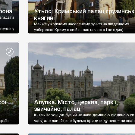
рона
Утьос. Кримський палац грузинськ
княгині
згадати
Майже у кожному населеному пункті на південному
ивезли у
узбережжі Криму є свій палац (а часто і не один).
ої
Алупка. Місто, церква, парк і,
звичайно, палац
Князь Воронцов був чи не найвідомішою людиною св
раїні
часу, але давайте не будемо кривити душею – чи знал
це прізвище до відвідин Алупки? Мабуть все таки ні.