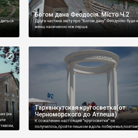
Богом дана Феодосія. Місто Ч.2
одиться
Друга частина звіту про "Богом дану" Феодосію буде 
менш насиченою ніж перша.
Тарханкутская кругосветка(от
Черноморского до Атлеша)
ших (на
але
К сожалению настоящей "кругосветки" не
тивізм,
получилось,пройти пешком вдоль побережья,поэтом
совершали радиальные вылазки из Оленевки.