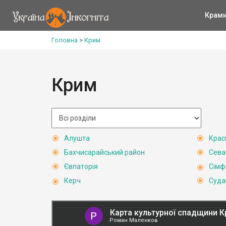
Крам
Головна
>
Крим
Крим
Алушта
Крас
Бахчисарайський район
Сева
Євпаторія
Сімф
Керч
Суда