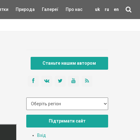
ятки
Природа
Галереї
Про нас
uk
ru
en
Станьте нашим автором
Підтримати сайт
Вхід