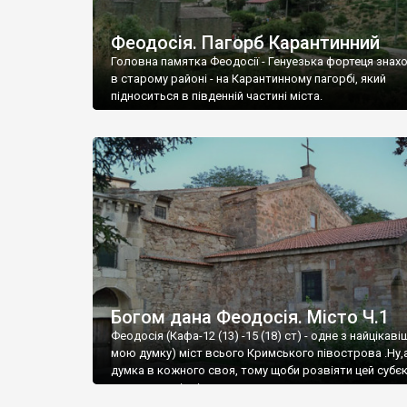
Феодосія. Пагорб Карантинний
Головна памятка Феодосії - Генуезька фортеця знах
в старому районі - на Карантинному пагорбі, який
підноситься в південній частині міста.
Богом дана Феодосія. Місто Ч.1
Феодосія (Кафа-12 (13) -15 (18) ст) - одне з найцікаві
мою думку) міст всього Кримського півострова .Ну,
думка в кожного своя, тому щоби розвіяти цей субєк
запрошую відвідати це