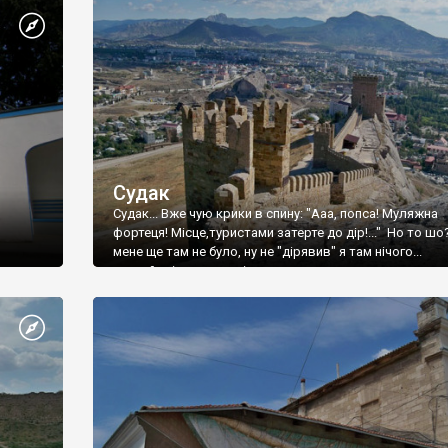
Судак
Судак... Вже чую крики в спину: "Ааа, попса! Муляжна
фортеця! Місце,туристами затерте до дір!..." Но то шо
мене ще там не було, ну не "дірявив" я там нічого...
принаймні до цього літа.