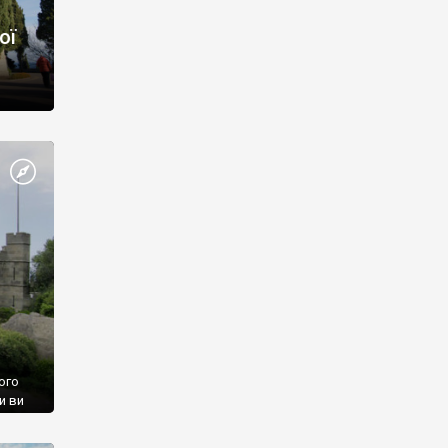
ої
ого
и ви