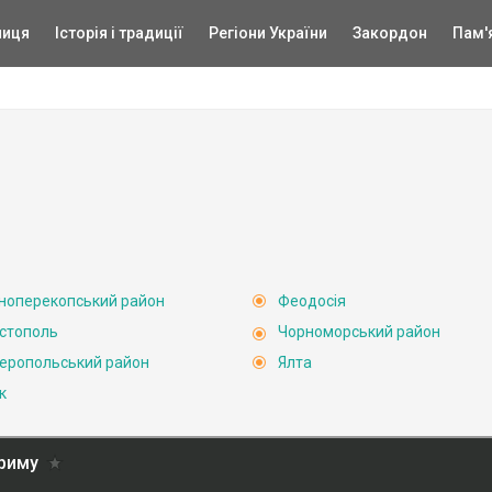
ниця
Історія і традиції
Регіони України
Закордон
Пам'
ноперекопський район
Феодосія
стополь
Чорноморський район
еропольський район
Ялта
к