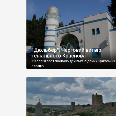
“Дюльбер”. Черговий витвір
геніального Краснова
У Кореїзі розташовано декілька відомих Кримських
палаців.