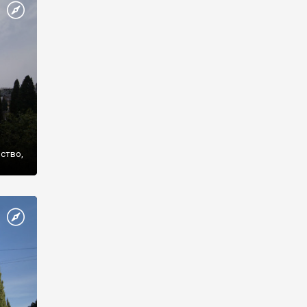
же
нство,