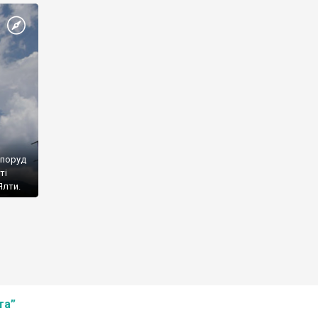
споруд
ті
Ялти.
та”