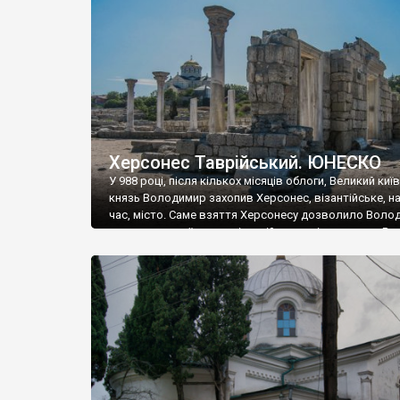
музею «Новгородський музей-заповідник» сотні арт
візантійської доби. Раритети викрадені з фондів об’
культурної спадщини ЮНЕСКО «Херсонеса Таврійсько
Офіційно – на виставку «Золото Візантії», але експер
влада в Україні вважають це лише […]
Херсонес Таврійський. ЮНЕСКО
У 988 році, після кількох місяців облоги, Великий киї
князь Володимир захопив Херсонес, візантійське, на
час, місто. Саме взяття Херсонесу дозволило Воло
диктувати свої умови візантійському імператору Вас
та одружитися з його дочкою Ганною. Цього ж року,
Херсонесі Володимир-язичник, став Василем-
християнином. А потім було Хрещення Русі. На честь
Херсонесу Таврійського названо місто […]