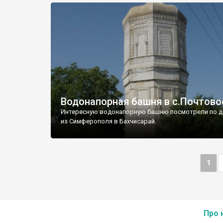
Водонапорная башня в с.Почтово
Интересную водонапорную башню посмотрели по д
из Симферополя в Бахчисарай.
1
Про 