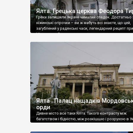
Ялта. Грецька церква Феодора Ти
Греки залишили Україні чималий спадок. Достатньо 
ніжинські огірочки – ви ж мабуть всі знаєте, що цей,
загублений у радянські часи, легендарний рецепт пр
Ніжин греки?
Ялта . Палац нащадків Мордовськ
орди
Дивне місто все таки Ялта. Такого контрасту між
багатством і бідністю, між розкішшю і розрухою в Ук
більше не знайдеш.