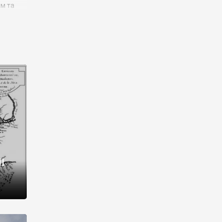
им та
ора і
є
го типу,
ей-
рний
ста:
 райони
від 2
I
і,
рукти,
 котрі