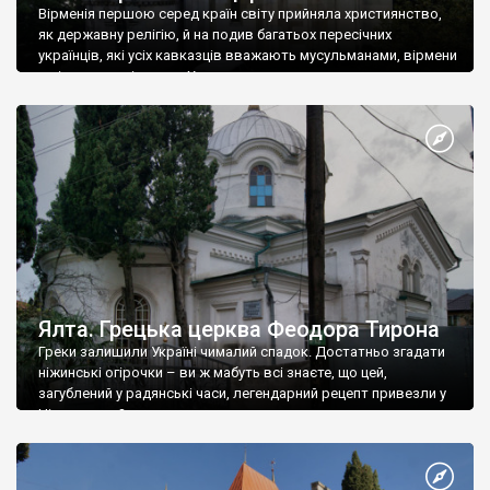
Вірменія першою серед країн світу прийняла християнство,
як державну релігію, й на подив багатьох пересічних
українців, які усіх кавказців вважають мусульманами, вірмени
є відданими вірянами Христа
Ялта. Грецька церква Феодора Тирона
Греки залишили Україні чималий спадок. Достатньо згадати
ніжинські огірочки – ви ж мабуть всі знаєте, що цей,
загублений у радянські часи, легендарний рецепт привезли у
Ніжин греки?