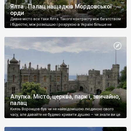
Ялта . Палац нащадків Мордовської
орди
Дивне місто все таки Ялта. Такого контрасту між багатством
і бідністю, між розкішшю і розрухою в Україні більше не
знайдеш.
Алупка. Місто, церква, парк і, звичайно,
палац
Князь Воронцов був чи не найвідомішою людиною свого
часу, але давайте не будемо кривити душею – чи знали ви це
прізвище до відвідин Алупки? Мабуть все таки ні.