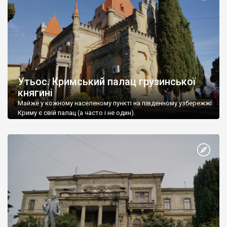
Утьос. Кримський палац грузинської
княгині
Майже у кожному населеному пункті на південному узбережжі
Криму є свій палац (а часто і не один).