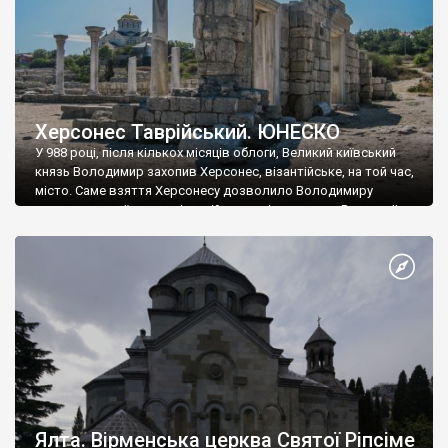
Херсонес Таврійський. ЮНЕСКО
У 988 році, після кількох місяців облоги, Великий київський
князь Володимир захопив Херсонес, візантійське, на той час,
місто. Саме взяття Херсонесу дозволило Володимиру
диктувати свої умови візантійському імператору Василю ІІ, та
одружитися з його дочкою Ганною. Цього ж року, в
Херсонесі Володимир-язичник, став Василем-християнином.
А потім було Хрещення Русі. На честь Херсонесу Таврійського
названо місто […]
Ялта. Вірменська церква Святої Ріпсіме