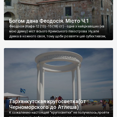
Богом дана Феодосія. Місто Ч.1
Феодосія (Кафа-12 (13) -15 (18) ст) - одне з найцікавіших (на
мою думку) міст всього Кримського півострова .Ну,але
думка в кожного своя, тому щоби розвіяти цей субєктивізм,
запрошую відвідати це
Тарханкутская кругосветка(от
Черноморского до Атлеша)
К сожалению настоящей "кругосветки" не получилось,пройти