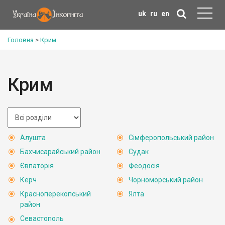
uk
ru
en
Головна
>
Крим
Крим
Алушта
Сімферопольський район
Бахчисарайський район
Судак
Євпаторія
Феодосія
Керч
Чорноморський район
Красноперекопський
Ялта
район
Севастополь