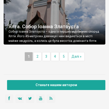
Ялта. Собор Іоанна Златоуста
Собор Іоанна Златоуста – одна із перших мурованих споруд
Ялти. Його 45-метрова дзвіниця і нині видніється в місті
майже звідусіль, а колись це була висотна домінанта Ялти.
1
2
3
4
5
Далі »
Станьте нашим автором