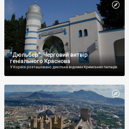
“Дюльбер”. Черговий витвір
геніального Краснова
У Кореїзі розташовано декілька відомих Кримських палаців.