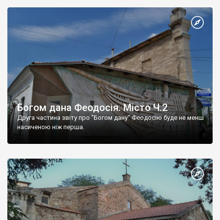
Богом дана Феодосія. Місто Ч.2
Друга частина звіту про "Богом дану" Феодосію буде не менш
насиченою ніж перша.