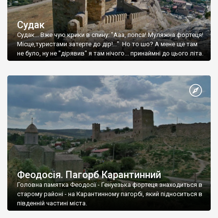
Судак
Судак... Вже чую крики в спину: "Ааа, попса! Муляжна фортеця!
Місце,туристами затерте до дір!..." Но то шо? А мене ще там
не було, ну не "дірявив" я там нічого... принаймні до цього літа.
Феодосія. Пагорб Карантинний
Головна памятка Феодосії - Генуезька фортеця знаходиться в
старому районі - на Карантинному пагорбі, який підноситься в
південній частині міста.