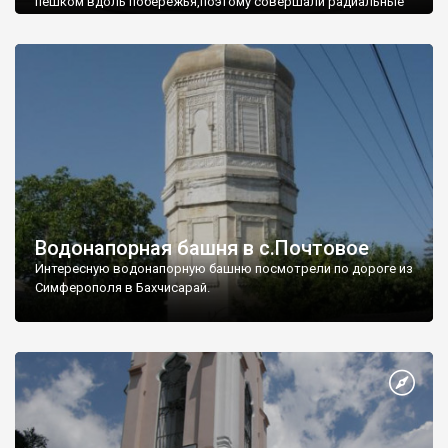
пешком вдоль побережья,поэтому совершали радиальные
вылазки из Оленевки.
Водонапорная башня в с.Почтовое
Интересную водонапорную башню посмотрели по дороге из
Симферополя в Бахчисарай.