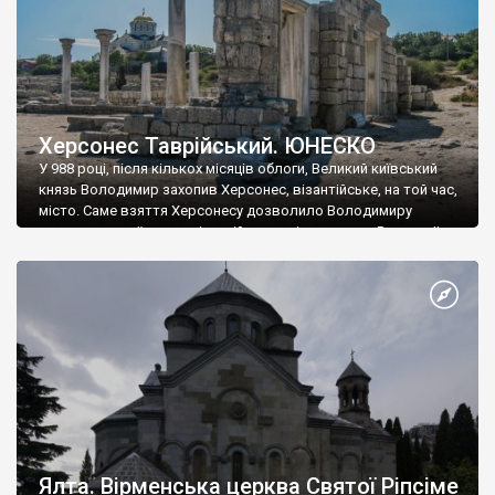
Херсонес Таврійський. ЮНЕСКО
У 988 році, після кількох місяців облоги, Великий київський
князь Володимир захопив Херсонес, візантійське, на той час,
місто. Саме взяття Херсонесу дозволило Володимиру
диктувати свої умови візантійському імператору Василю ІІ, та
одружитися з його дочкою Ганною. Цього ж року, в
Херсонесі Володимир-язичник, став Василем-християнином.
А потім було Хрещення Русі. На честь Херсонесу Таврійського
названо місто […]
Ялта. Вірменська церква Святої Ріпсіме