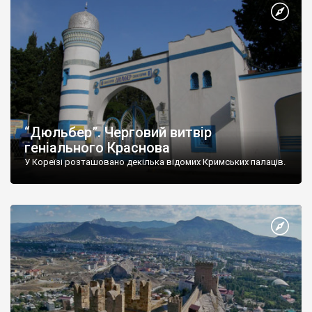
“Дюльбер”. Черговий витвір
геніального Краснова
У Кореїзі розташовано декілька відомих Кримських палаців.