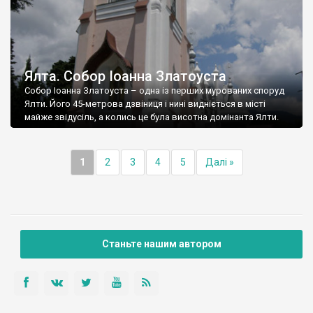
Ялта. Собор Іоанна Златоуста
Собор Іоанна Златоуста – одна із перших мурованих споруд
Ялти. Його 45-метрова дзвіниця і нині видніється в місті
майже звідусіль, а колись це була висотна домінанта Ялти.
1
2
3
4
5
Далі »
Станьте нашим автором