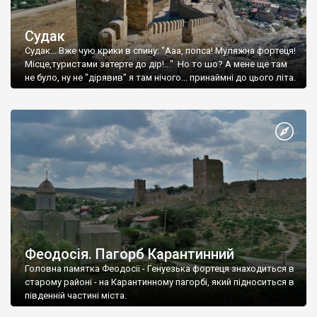
Судак
Судак... Вже чую крики в спину: "Ааа, попса! Муляжна фортеця!
Місце,туристами затерте до дір!..." Но то шо? А мене ще там
не було, ну не "дірявив" я там нічого... принаймні до цього літа.
Феодосія. Пагорб Карантинний
Головна памятка Феодосії - Генуезька фортеця знаходиться в
старому районі - на Карантинному пагорбі, який підноситься в
південній частині міста.