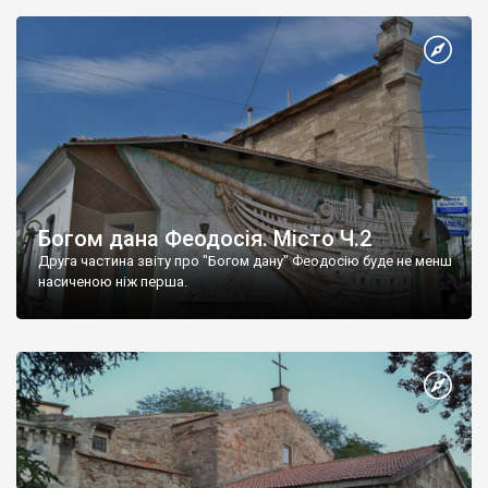
Богом дана Феодосія. Місто Ч.2
Друга частина звіту про "Богом дану" Феодосію буде не менш
насиченою ніж перша.