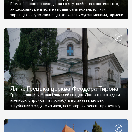
Вірменія першою серед країн світу прийняла християнство,
як державну релігію, й на подив багатьох пересічних
українців, які усіх кавказців вважають мусульманами, вірмени
є відданими вірянами Христа
Ялта. Грецька церква Феодора Тирона
Греки залишили Україні чималий спадок. Достатньо згадати
ніжинські огірочки – ви ж мабуть всі знаєте, що цей,
загублений у радянські часи, легендарний рецепт привезли у
Ніжин греки?