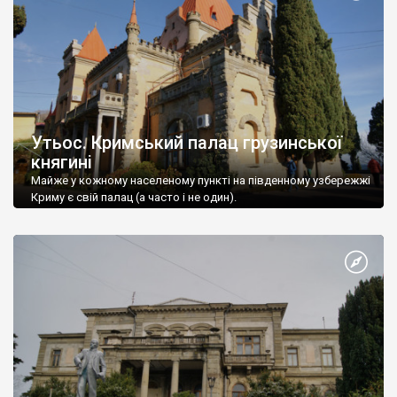
Утьос. Кримський палац грузинської
княгині
Майже у кожному населеному пункті на південному узбережжі
Криму є свій палац (а часто і не один).