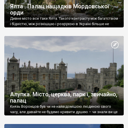
Ялта . Палац нащадків Мордовської
орди
Дивне місто все таки Ялта. Такого контрасту між багатством
і бідністю, між розкішшю і розрухою в Україні більше не
знайдеш.
Алупка. Місто, церква, парк і, звичайно,
палац
Князь Воронцов був чи не найвідомішою людиною свого
часу, але давайте не будемо кривити душею – чи знали ви це
прізвище до відвідин Алупки? Мабуть все таки ні.