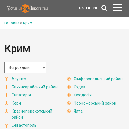
uk
ru
en
Головна
>
Крим
Крим
Алушта
Сімферопольський район
Бахчисарайський район
Судак
Євпаторія
Феодосія
Керч
Чорноморський район
Красноперекопський
Ялта
район
Севастополь