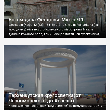
Богом дана Феодосія. Місто Ч.1
Феодосія (Кафа-12 (13) -15 (18) ст) - одне з найцікавіших (на
мою думку) міст всього Кримського півострова .Ну,але
думка в кожного своя, тому щоби розвіяти цей субєктивізм,
запрошую відвідати це
Тарханкутская кругосветка(от
Черноморского до Атлеша)
К сожалению настоящей "кругосветки" не получилось,пройти