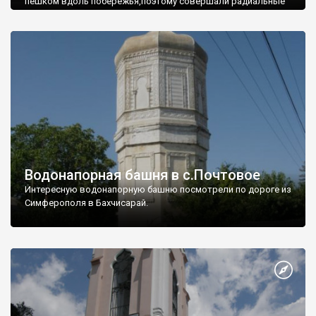
пешком вдоль побережья,поэтому совершали радиальные
вылазки из Оленевки.
Водонапорная башня в с.Почтовое
Интересную водонапорную башню посмотрели по дороге из
Симферополя в Бахчисарай.