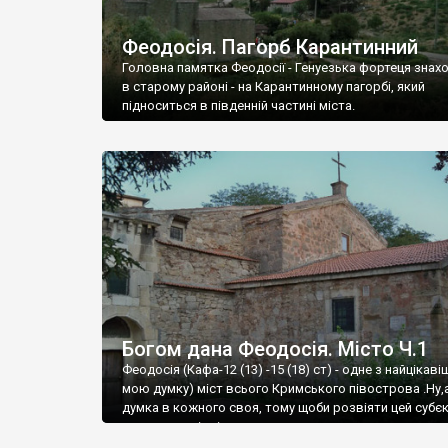
Феодосія. Пагорб Карантинний
Головна памятка Феодосії - Генуезька фортеця знах
в старому районі - на Карантинному пагорбі, який
підноситься в південній частині міста.
Богом дана Феодосія. Місто Ч.1
Феодосія (Кафа-12 (13) -15 (18) ст) - одне з найцікаві
мою думку) міст всього Кримського півострова .Ну,
думка в кожного своя, тому щоби розвіяти цей субєк
запрошую відвідати це