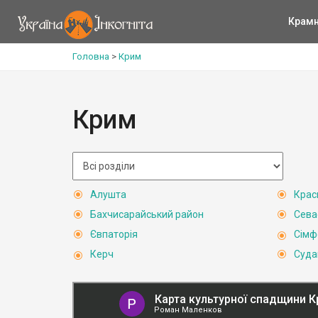
Крам
Головна
>
Крим
Крим
Алушта
Крас
Бахчисарайський район
Сева
Євпаторія
Сімф
Керч
Суда