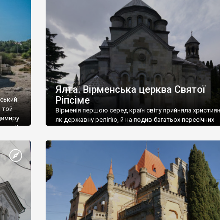
ефактів
називаються «повстяками» (postaki)…” “Вино. Крим
єкту
виробляє відмінне вино і його вдосталь: воно все ду
го».
легке біле і дуже […]
ти та
Ялта. Вірменська церква Святої
Ріпсіме
вський
 той
Вірменія першою серед країн світу прийняла христия
димиру
як державну релігію, й на подив багатьох пересічних
илю ІІ,
українців, які усіх кавказців вважають мусульманами,
 в
вірмени є відданими вірянами Христа