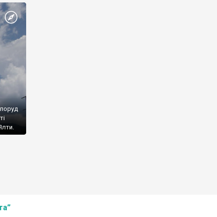
споруд
ті
Ялти.
та”