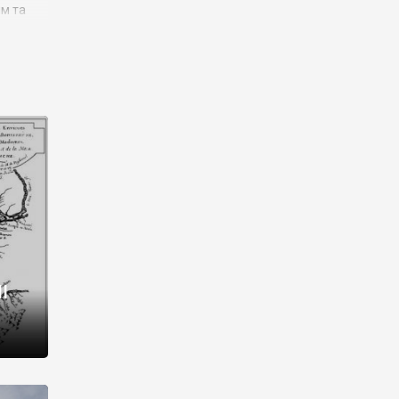
им та
ора і
є
го типу,
ей-
рний
ста:
 райони
від 2
I
і,
рукти,
 котрі