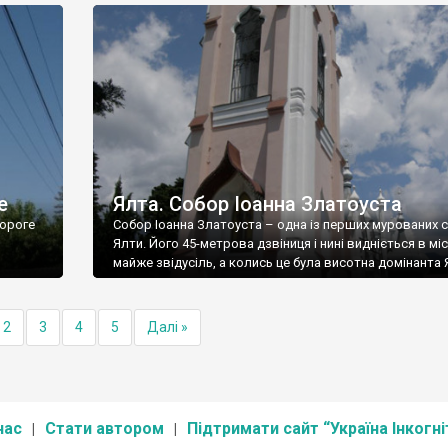
е
Ялта. Собор Іоанна Златоуста
ороге
Собор Іоанна Златоуста – одна із перших мурованих 
Ялти. Його 45-метрова дзвіниця і нині видніється в міс
майже звідусіль, а колись це була висотна домінанта 
2
3
4
5
Далі »
нас
Стати автором
Підтримати сайт “Україна Інкогні