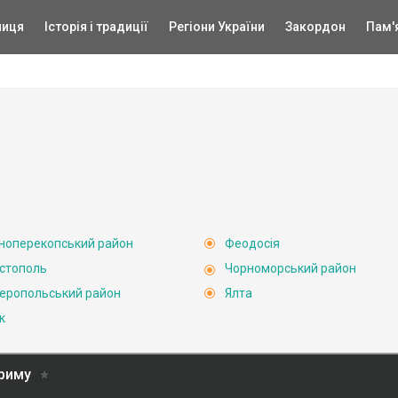
ниця
Історія і традиції
Регіони України
Закордон
Пам'
ноперекопський район
Феодосія
стополь
Чорноморський район
еропольський район
Ялта
к