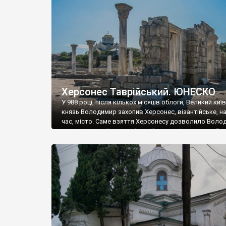
музею «Новгородський музей-заповідник» сотні арт
візантійської доби. Раритети викрадені з фондів об’
культурної спадщини ЮНЕСКО «Херсонеса Таврійсько
Офіційно – на виставку «Золото Візантії», але експер
влада в Україні вважають це лише […]
Херсонес Таврійський. ЮНЕСКО
У 988 році, після кількох місяців облоги, Великий киї
князь Володимир захопив Херсонес, візантійське, на
час, місто. Саме взяття Херсонесу дозволило Воло
диктувати свої умови візантійському імператору Вас
та одружитися з його дочкою Ганною. Цього ж року,
Херсонесі Володимир-язичник, став Василем-
християнином. А потім було Хрещення Русі. На честь
Херсонесу Таврійського названо місто […]