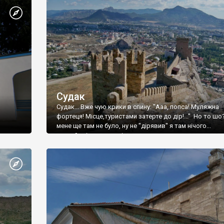
Судак
Судак... Вже чую крики в спину: "Ааа, попса! Муляжна
фортеця! Місце,туристами затерте до дір!..." Но то шо
мене ще там не було, ну не "дірявив" я там нічого...
принаймні до цього літа.