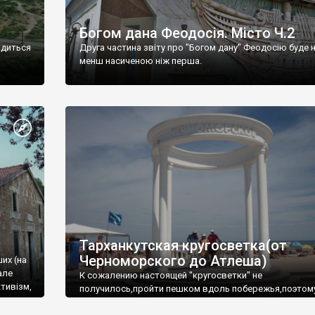
Богом дана Феодосія. Місто Ч.2
одиться
Друга частина звіту про "Богом дану" Феодосію буде 
менш насиченою ніж перша.
Тарханкутская кругосветка(от
Черноморского до Атлеша)
ших (на
але
К сожалению настоящей "кругосветки" не
тивізм,
получилось,пройти пешком вдоль побережья,поэтом
совершали радиальные вылазки из Оленевки.