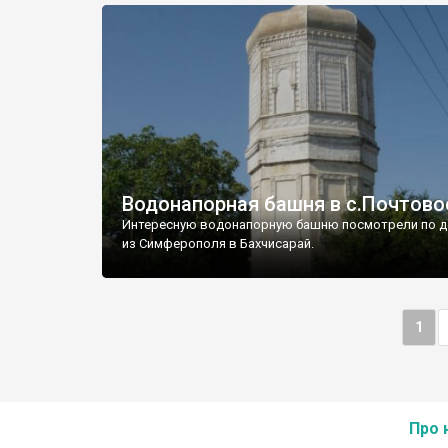
Водонапорная башня в с.Почтово
Интересную водонапорную башню посмотрели по д
из Симферополя в Бахчисарай.
1
Про 