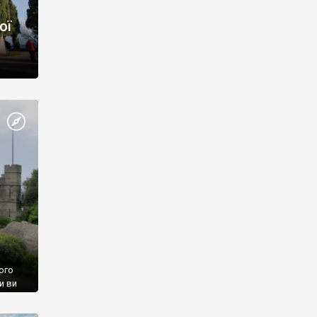
ої
ого
и ви