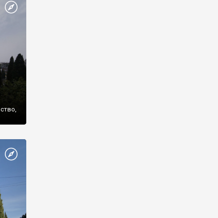
же
нство,