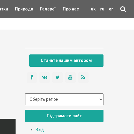
ятки
Природа
Галереї
Про нас
uk
ru
en
Станьте нашим автором
Підтримати сайт
Вхід