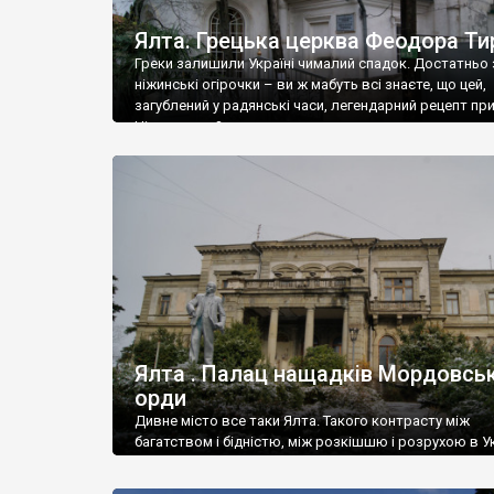
Ялта. Грецька церква Феодора Ти
Греки залишили Україні чималий спадок. Достатньо 
ніжинські огірочки – ви ж мабуть всі знаєте, що цей,
загублений у радянські часи, легендарний рецепт пр
Ніжин греки?
Ялта . Палац нащадків Мордовськ
орди
Дивне місто все таки Ялта. Такого контрасту між
багатством і бідністю, між розкішшю і розрухою в Ук
більше не знайдеш.