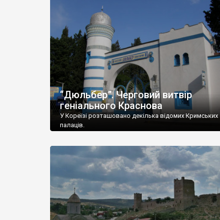
“Дюльбер”. Черговий витвір
геніального Краснова
У Кореїзі розташовано декілька відомих Кримських
палаців.