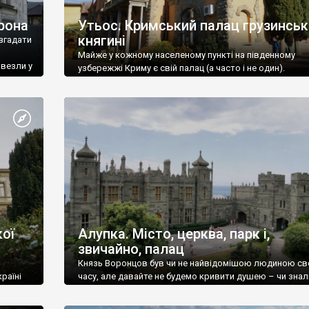
рона
Утьос. Кримський палац грузинськ
княгині
згадати
Майже у кожному населеному пункті на південному
ивезли у
узбережжі Криму є свій палац (а часто і не один).
ої
Алупка. Місто, церква, парк і,
звичайно, палац
Князь Воронцов був чи не найвідомішою людиною св
раїні
часу, але давайте не будемо кривити душею – чи знал
це прізвище до відвідин Алупки? Мабуть все таки ні.