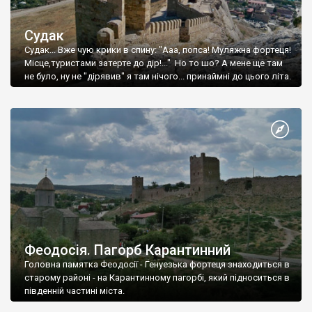
Судак
Судак... Вже чую крики в спину: "Ааа, попса! Муляжна фортеця!
Місце,туристами затерте до дір!..." Но то шо? А мене ще там
не було, ну не "дірявив" я там нічого... принаймні до цього літа.
Феодосія. Пагорб Карантинний
Головна памятка Феодосії - Генуезька фортеця знаходиться в
старому районі - на Карантинному пагорбі, який підноситься в
південній частині міста.