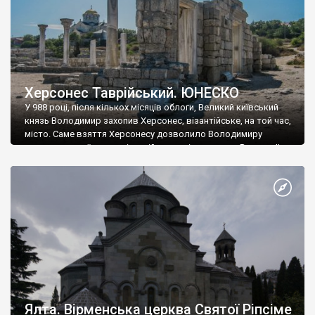
Херсонес Таврійський. ЮНЕСКО
У 988 році, після кількох місяців облоги, Великий київський
князь Володимир захопив Херсонес, візантійське, на той час,
місто. Саме взяття Херсонесу дозволило Володимиру
диктувати свої умови візантійському імператору Василю ІІ, та
одружитися з його дочкою Ганною. Цього ж року, в
Херсонесі Володимир-язичник, став Василем-християнином.
А потім було Хрещення Русі. На честь Херсонесу Таврійського
названо місто […]
Ялта. Вірменська церква Святої Ріпсіме