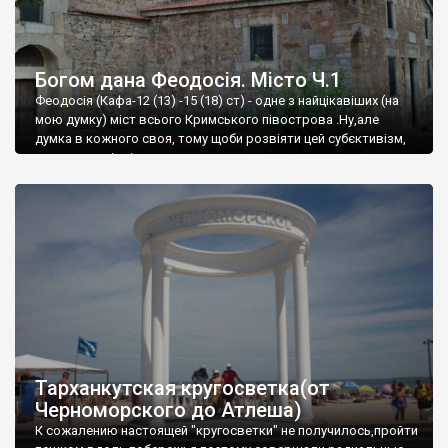
Богом дана Феодосія. Місто Ч.1
Феодосія (Кафа-12 (13) -15 (18) ст) - одне з найцікавіших (на
мою думку) міст всього Кримського півострова .Ну,але
думка в кожного своя, тому щоби розвіяти цей субєктивізм,
запрошую відвідати це
Тарханкутская кругосветка(от
Черноморского до Атлеша)
К сожалению настоящей "кругосветки" не получилось,пройти