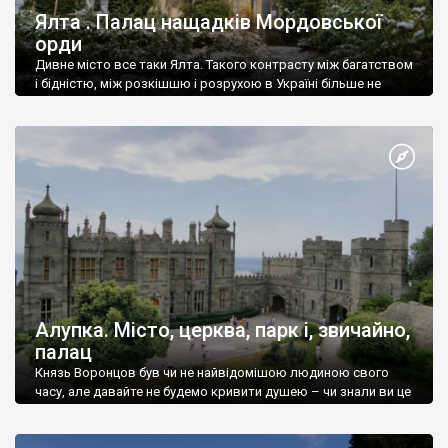
Ялта . Палац нащадків Мордовської
орди
Дивне місто все таки Ялта. Такого контрасту між багатством
і бідністю, між розкішшю і розрухою в Україні більше не
знайдеш.
Алупка. Місто, церква, парк і, звичайно,
палац
Князь Воронцов був чи не найвідомішою людиною свого
часу, але давайте не будемо кривити душею – чи знали ви це
прізвище до відвідин Алупки? Мабуть все таки ні.