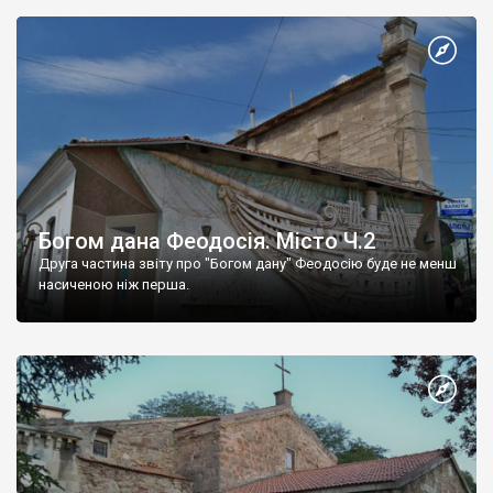
Богом дана Феодосія. Місто Ч.2
Друга частина звіту про "Богом дану" Феодосію буде не менш
насиченою ніж перша.