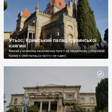
Утьос. Кримський палац грузинської
княгині
Майже у кожному населеному пункті на південному узбережжі
Криму є свій палац (а часто і не один).