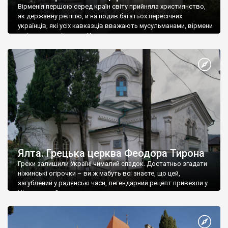
Вірменія першою серед країн світу прийняла християнство,
як державну релігію, й на подив багатьох пересічних
українців, які усіх кавказців вважають мусульманами, вірмени
є відданими вірянами Христа
Ялта. Грецька церква Феодора Тирона
Греки залишили Україні чималий спадок. Достатньо згадати
ніжинські огірочки – ви ж мабуть всі знаєте, що цей,
загублений у радянські часи, легендарний рецепт привезли у
Ніжин греки?