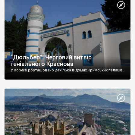
“Дюльбер”. Черговий витвір
геніального Краснова
У Кореїзі розташовано декілька відомих Кримських палаців.