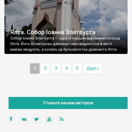
Ялта. Собор Іоанна Златоуста
Собор Іоанна Златоуста – одна із перших мурованих споруд
Ялти. Його 45-метрова дзвіниця і нині видніється в місті
майже звідусіль, а колись це була висотна домінанта Ялти.
1
2
3
4
5
Далі »
Станьте нашим автором