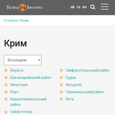
uk
ru
en
Головна
>
Крим
Крим
Алушта
Сімферопольський район
Бахчисарайський район
Судак
Євпаторія
Феодосія
Керч
Чорноморський район
Красноперекопський
Ялта
район
Севастополь