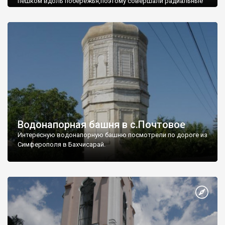
пешком вдоль побережья,поэтому совершали радиальные
вылазки из Оленевки.
Водонапорная башня в с.Почтовое
Интересную водонапорную башню посмотрели по дороге из
Симферополя в Бахчисарай.