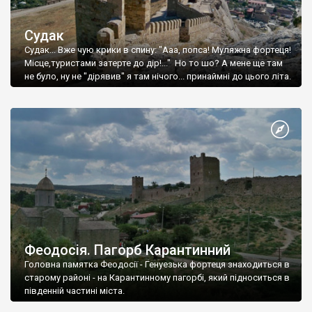
Судак
Судак... Вже чую крики в спину: "Ааа, попса! Муляжна фортеця!
Місце,туристами затерте до дір!..." Но то шо? А мене ще там
не було, ну не "дірявив" я там нічого... принаймні до цього літа.
Феодосія. Пагорб Карантинний
Головна памятка Феодосії - Генуезька фортеця знаходиться в
старому районі - на Карантинному пагорбі, який підноситься в
південній частині міста.