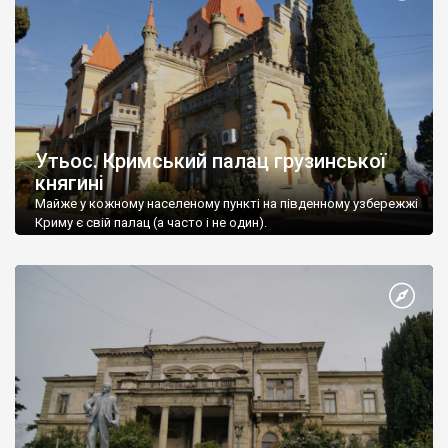
Утьос. Кримський палац грузинської
княгині
Майже у кожному населеному пункті на південному узбережжі
Криму є свій палац (а часто і не один).