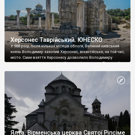
Херсонес Таврійський. ЮНЕСКО
У 988 році, після кількох місяців облоги, Великий київський
князь Володимир захопив Херсонес, візантійське, на той час,
місто. Саме взяття Херсонесу дозволило Володимиру
диктувати свої умови візантійському імператору Василю ІІ, та
одружитися з його дочкою Ганною. Цього ж року, в
Херсонесі Володимир-язичник, став Василем-християнином.
А потім було Хрещення Русі. На честь Херсонесу Таврійського
названо місто […]
Ялта. Вірменська церква Святої Ріпсіме