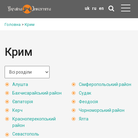
uk
ru
en
Головна
>
Крим
Крим
Алушта
Сімферопольський район
Бахчисарайський район
Судак
Євпаторія
Феодосія
Керч
Чорноморський район
Красноперекопський
Ялта
район
Севастополь