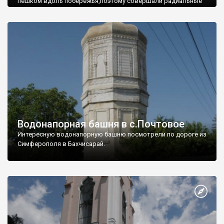
пешком вдоль побережья,поэтому совершали радиальные
вылазки из Оленевки.
Водонапорная башня в с.Почтовое
Интересную водонапорную башню посмотрели по дороге из
Симферополя в Бахчисарай.