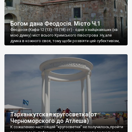
Богом дана Феодосія. Місто Ч.1
Феодосія (Кафа-12 (13) -15 (18) ст) - одне з найцікавіших (на
мою думку) міст всього Кримського півострова .Ну,але
думка в кожного своя, тому щоби розвіяти цей субєктивізм,
запрошую відвідати це
Тарханкутская кругосветка(от
Черноморского до Атлеша)
К сожалению настоящей "кругосветки" не получилось,пройти