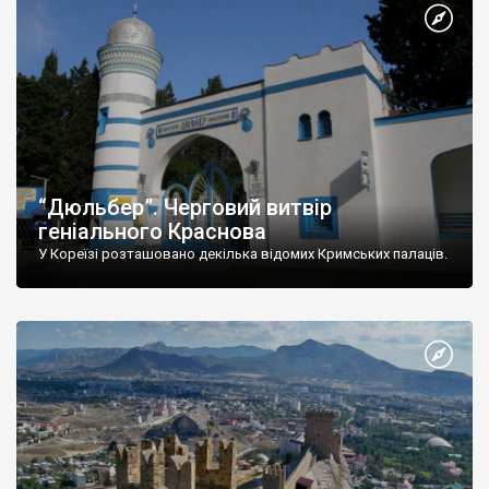
“Дюльбер”. Черговий витвір
геніального Краснова
У Кореїзі розташовано декілька відомих Кримських палаців.