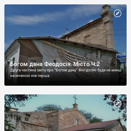
Богом дана Феодосія. Місто Ч.2
Друга частина звіту про "Богом дану" Феодосію буде не менш
насиченою ніж перша.