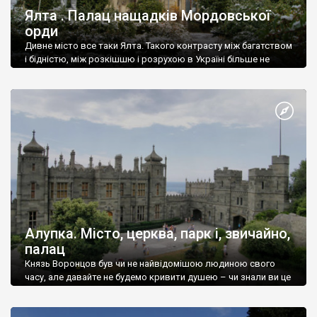
Ялта . Палац нащадків Мордовської
орди
Дивне місто все таки Ялта. Такого контрасту між багатством
і бідністю, між розкішшю і розрухою в Україні більше не
знайдеш.
Алупка. Місто, церква, парк і, звичайно,
палац
Князь Воронцов був чи не найвідомішою людиною свого
часу, але давайте не будемо кривити душею – чи знали ви це
прізвище до відвідин Алупки? Мабуть все таки ні.