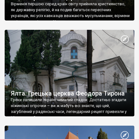
Вірменія першою серед країн світу прийняла християнство,
як державну релігію, й на подив багатьох пересічних
українців, які усіх кавказців вважають мусульманами, вірмени
є відданими вірянами Христа
Ялта. Грецька церква Феодора Тирона
Греки залишили Україні чималий спадок. Достатньо згадати
ніжинські огірочки – ви ж мабуть всі знаєте, що цей,
загублений у радянські часи, легендарний рецепт привезли у
Ніжин греки?