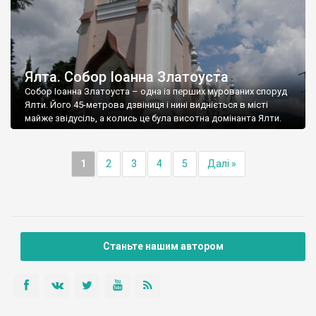
Ялта. Собор Іоанна Златоуста
Собор Іоанна Златоуста – одна із перших мурованих споруд
Ялти. Його 45-метрова дзвіниця і нині видніється в місті
майже звідусіль, а колись це була висотна домінанта Ялти.
1
2
3
4
5
Далі »
Станьте нашим автором