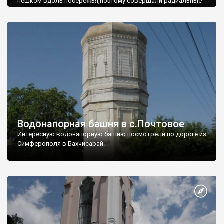
пешком вдоль побережья,поэтому совершали радиальные
вылазки из Оленевки.
Водонапорная башня в с.Почтовое
Интересную водонапорную башню посмотрели по дороге из
Симферополя в Бахчисарай.