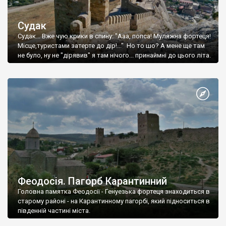
Судак
Судак... Вже чую крики в спину: "Ааа, попса! Муляжна фортеця!
Місце,туристами затерте до дір!..." Но то шо? А мене ще там
не було, ну не "дірявив" я там нічого... принаймні до цього літа.
Феодосія. Пагорб Карантинний
Головна памятка Феодосії - Генуезька фортеця знаходиться в
старому районі - на Карантинному пагорбі, який підноситься в
південній частині міста.