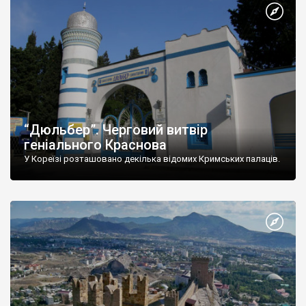
“Дюльбер”. Черговий витвір
геніального Краснова
У Кореїзі розташовано декілька відомих Кримських палаців.