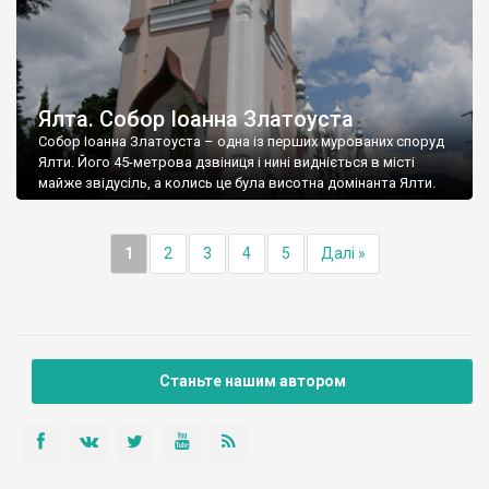
Ялта. Собор Іоанна Златоуста
Собор Іоанна Златоуста – одна із перших мурованих споруд
Ялти. Його 45-метрова дзвіниця і нині видніється в місті
майже звідусіль, а колись це була висотна домінанта Ялти.
1
2
3
4
5
Далі »
Станьте нашим автором