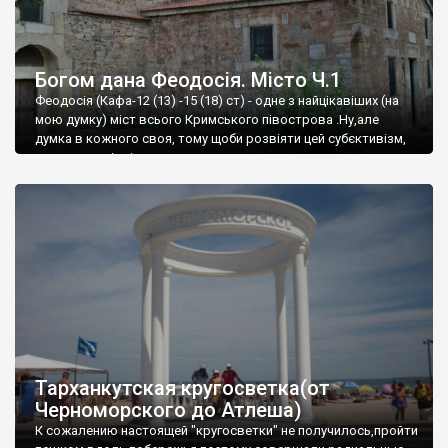
Богом дана Феодосія. Місто Ч.1
Феодосія (Кафа-12 (13) -15 (18) ст) - одне з найцікавіших (на
мою думку) міст всього Кримського півострова .Ну,але
думка в кожного своя, тому щоби розвіяти цей субєктивізм,
запрошую відвідати це
Тарханкутская кругосветка(от
Черноморского до Атлеша)
К сожалению настоящей "кругосветки" не получилось,пройти