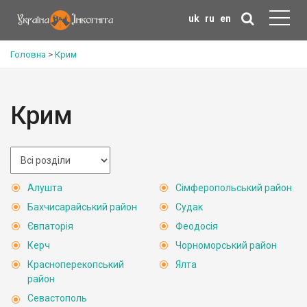
uk
ru
en
Головна
>
Крим
Крим
Алушта
Сімферопольський район
Бахчисарайський район
Судак
Євпаторія
Феодосія
Керч
Чорноморський район
Красноперекопський
Ялта
район
Севастополь