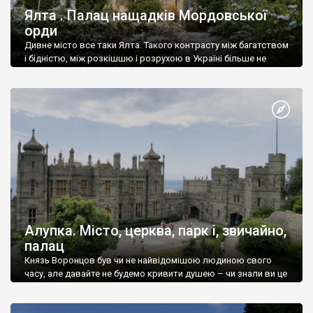
Ялта . Палац нащадків Мордовської
орди
Дивне місто все таки Ялта. Такого контрасту між багатством
і бідністю, між розкішшю і розрухою в Україні більше не
знайдеш.
Алупка. Місто, церква, парк і, звичайно,
палац
Князь Воронцов був чи не найвідомішою людиною свого
часу, але давайте не будемо кривити душею – чи знали ви це
прізвище до відвідин Алупки? Мабуть все таки ні.