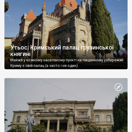
Утьос. Кримський палац грузинської
княгині
Майже у кожному населеному пункті на південному узбережжі
Криму є свій палац (а часто і не один).