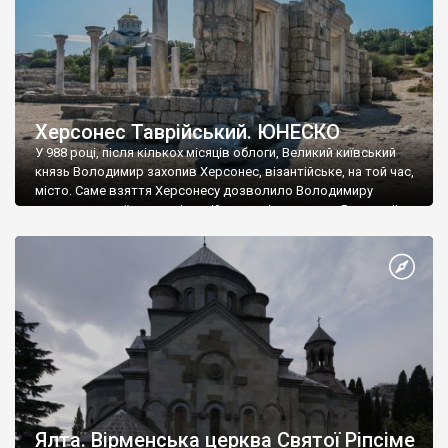
Херсонес Таврійський. ЮНЕСКО
У 988 році, після кількох місяців облоги, Великий київський
князь Володимир захопив Херсонес, візантійське, на той час,
місто. Саме взяття Херсонесу дозволило Володимиру
диктувати свої умови візантійському імператору Василю ІІ, та
одружитися з його дочкою Ганною. Цього ж року, в
Херсонесі Володимир-язичник, став Василем-християнином.
А потім було Хрещення Русі. На честь Херсонесу Таврійського
названо місто […]
Ялта. Вірменська церква Святої Ріпсіме