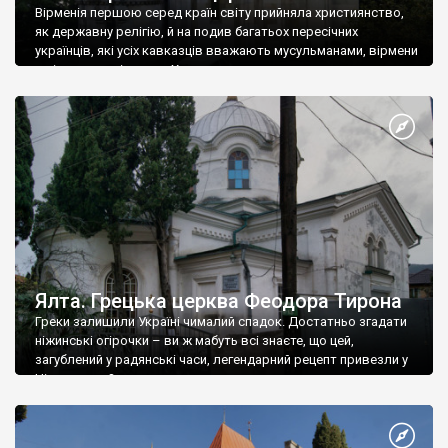
Вірменія першою серед країн світу прийняла християнство,
як державну релігію, й на подив багатьох пересічних
українців, які усіх кавказців вважають мусульманами, вірмени
є відданими вірянами Христа
Ялта. Грецька церква Феодора Тирона
Греки залишили Україні чималий спадок. Достатньо згадати
ніжинські огірочки – ви ж мабуть всі знаєте, що цей,
загублений у радянські часи, легендарний рецепт привезли у
Ніжин греки?