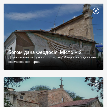
Богом дана Феодосія. Місто Ч.2
Друга частина звіту про "Богом дану" Феодосію буде не менш
насиченою ніж перша.