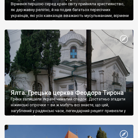
Вірменія першою серед країн світу прийняла християнство,
як державну релігію, й на подив багатьох пересічних
українців, які усіх кавказців вважають мусульманами, вірмени
є відданими вірянами Христа
Ялта. Грецька церква Феодора Тирона
Греки залишили Україні чималий спадок. Достатньо згадати
ніжинські огірочки – ви ж мабуть всі знаєте, що цей,
загублений у радянські часи, легендарний рецепт привезли у
Ніжин греки?