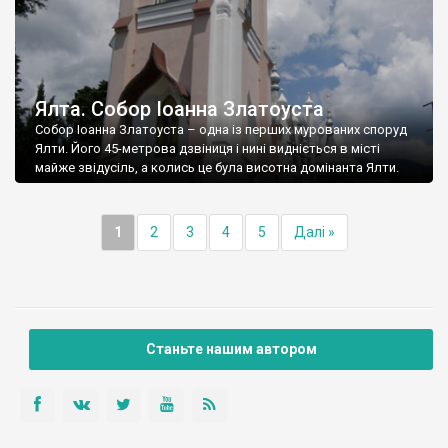
Ялта. Собор Іоанна Златоуста
Собор Іоанна Златоуста – одна із перших мурованих споруд
Ялти. Його 45-метрова дзвіниця і нині видніється в місті
майже звідусіль, а колись це була висотна домінанта Ялти.
1
2
3
4
5
Далі »
Станьте нашим автором