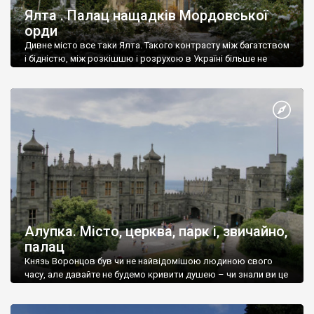
Ялта . Палац нащадків Мордовської
орди
Дивне місто все таки Ялта. Такого контрасту між багатством
і бідністю, між розкішшю і розрухою в Україні більше не
знайдеш.
Алупка. Місто, церква, парк і, звичайно,
палац
Князь Воронцов був чи не найвідомішою людиною свого
часу, але давайте не будемо кривити душею – чи знали ви це
прізвище до відвідин Алупки? Мабуть все таки ні.