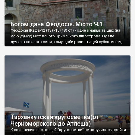
Богом дана Феодосія. Місто Ч.1
Феодосія (Кафа-12 (13) -15 (18) ст) - одне з найцікавіших (на
мою думку) міст всього Кримського півострова .Ну,але
думка в кожного своя, тому щоби розвіяти цей субєктивізм,
запрошую відвідати це
Тарханкутская кругосветка(от
Черноморского до Атлеша)
К сожалению настоящей "кругосветки" не получилось,пройти