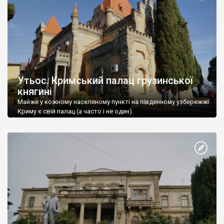
Утьос. Кримський палац грузинської
княгині
Майже у кожному населеному пункті на південному узбережжі
Криму є свій палац (а часто і не один).