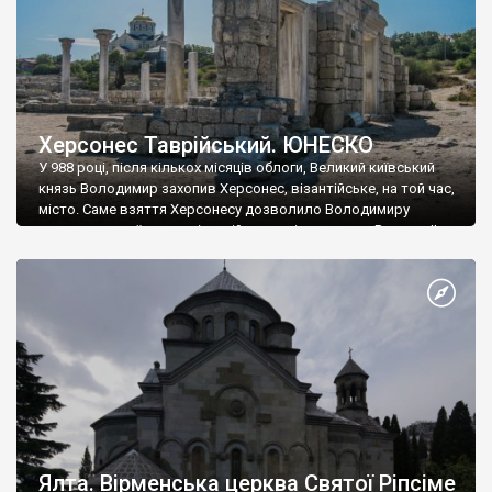
Херсонес Таврійський. ЮНЕСКО
У 988 році, після кількох місяців облоги, Великий київський
князь Володимир захопив Херсонес, візантійське, на той час,
місто. Саме взяття Херсонесу дозволило Володимиру
диктувати свої умови візантійському імператору Василю ІІ, та
одружитися з його дочкою Ганною. Цього ж року, в
Херсонесі Володимир-язичник, став Василем-християнином.
А потім було Хрещення Русі. На честь Херсонесу Таврійського
названо місто […]
Ялта. Вірменська церква Святої Ріпсіме