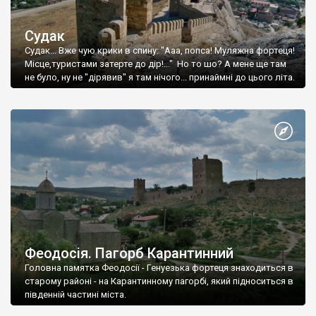
Судак
Судак... Вже чую крики в спину: "Ааа, попса! Муляжна фортеця!
Місце,туристами затерте до дір!..." Но то шо? А мене ще там
не було, ну не "дірявив" я там нічого... принаймні до цього літа.
Феодосія. Пагорб Карантинний
Головна памятка Феодосії - Генуезька фортеця знаходиться в
старому районі - на Карантинному пагорбі, який підноситься в
південній частині міста.