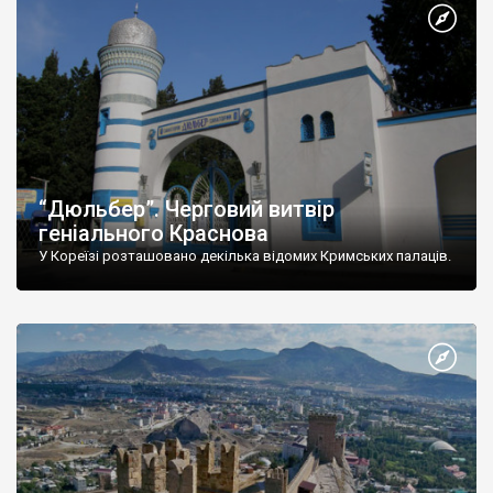
“Дюльбер”. Черговий витвір
геніального Краснова
У Кореїзі розташовано декілька відомих Кримських палаців.