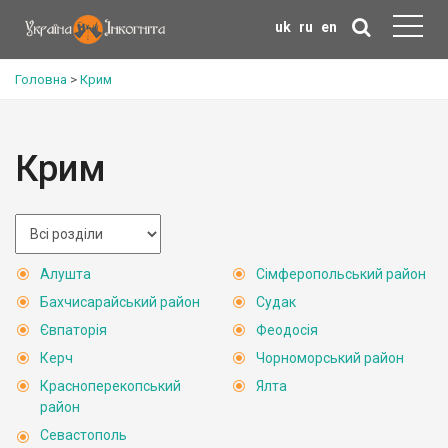
uk
ru
en
Головна
>
Крим
Крим
Алушта
Сімферопольський район
Бахчисарайський район
Судак
Євпаторія
Феодосія
Керч
Чорноморський район
Красноперекопський
Ялта
район
Севастополь