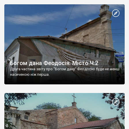
Богом дана Феодосія. Місто Ч.2
Друга частина звіту про "Богом дану" Феодосію буде не менш
насиченою ніж перша.