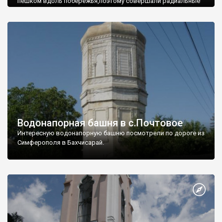
пешком вдоль побережья,поэтому совершали радиальные
вылазки из Оленевки.
Водонапорная башня в с.Почтовое
Интересную водонапорную башню посмотрели по дороге из
Симферополя в Бахчисарай.