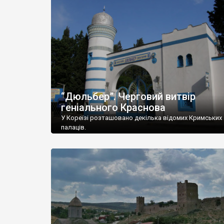
“Дюльбер”. Черговий витвір
геніального Краснова
У Кореїзі розташовано декілька відомих Кримських
палаців.