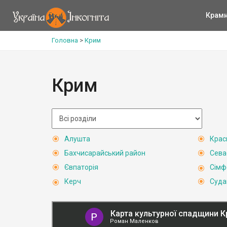
Крам
Головна
>
Крим
Крим
Алушта
Крас
Бахчисарайський район
Сева
Євпаторія
Сімф
Керч
Суда