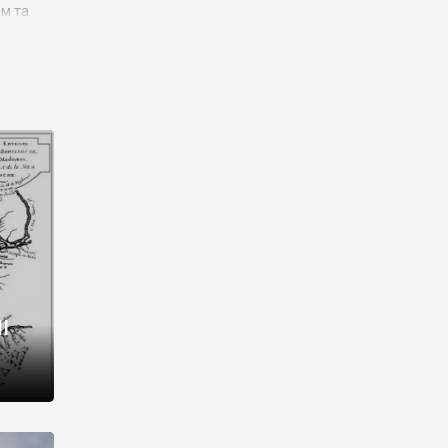
им та
ора і
є
го типу,
ей-
рний
ста:
 райони
від 2
I
і,
рукти,
 котрі