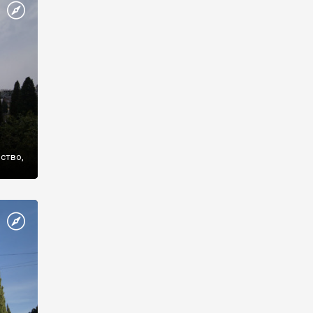
же
нство,