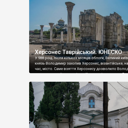
музею «Новгородський музей-заповідник» сотні арт
візантійської доби. Раритети викрадені з фондів об’
культурної спадщини ЮНЕСКО «Херсонеса Таврійсько
Офіційно – на виставку «Золото Візантії», але експер
влада в Україні вважають це лише […]
Херсонес Таврійський. ЮНЕСКО
У 988 році, після кількох місяців облоги, Великий киї
князь Володимир захопив Херсонес, візантійське, на
час, місто. Саме взяття Херсонесу дозволило Воло
диктувати свої умови візантійському імператору Вас
та одружитися з його дочкою Ганною. Цього ж року,
Херсонесі Володимир-язичник, став Василем-
християнином. А потім було Хрещення Русі. На честь
Херсонесу Таврійського названо місто […]