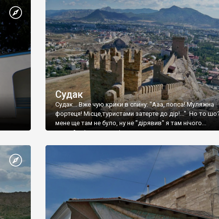
Судак
Судак... Вже чую крики в спину: "Ааа, попса! Муляжна
фортеця! Місце,туристами затерте до дір!..." Но то шо
мене ще там не було, ну не "дірявив" я там нічого...
принаймні до цього літа.