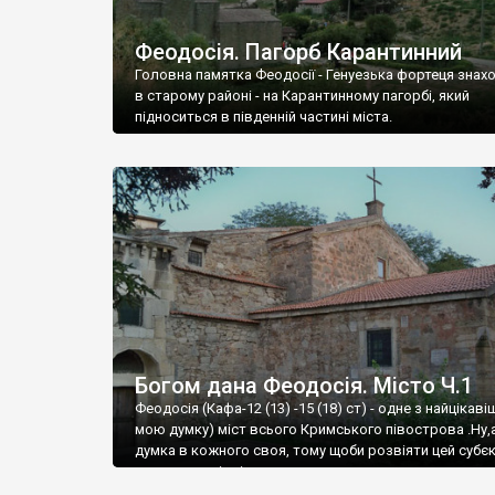
Феодосія. Пагорб Карантинний
Головна памятка Феодосії - Генуезька фортеця знах
в старому районі - на Карантинному пагорбі, який
підноситься в південній частині міста.
Богом дана Феодосія. Місто Ч.1
Феодосія (Кафа-12 (13) -15 (18) ст) - одне з найцікаві
мою думку) міст всього Кримського півострова .Ну,
думка в кожного своя, тому щоби розвіяти цей субєк
запрошую відвідати це