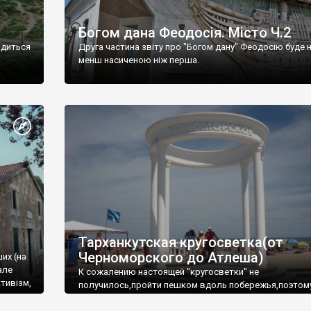
Богом дана Феодосія. Місто Ч.2
одиться
Друга частина звіту про "Богом дану" Феодосію буде 
менш насиченою ніж перша.
Тарханкутская кругосветка(от
Черноморского до Атлеша)
ших (на
але
К сожалению настоящей "кругосветки" не
тивізм,
получилось,пройти пешком вдоль побережья,поэтом
совершали радиальные вылазки из Оленевки.