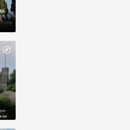
ої
ого
и ви