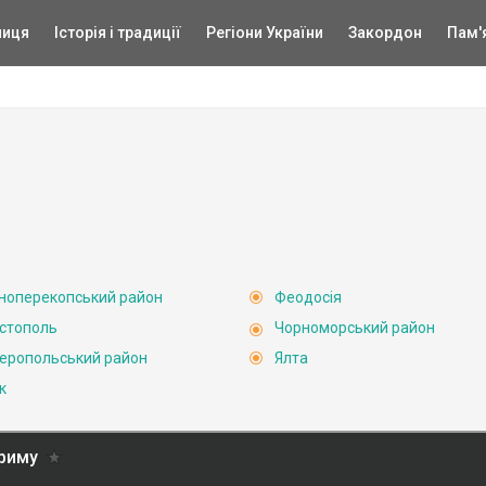
ниця
Історія і традиції
Регіони України
Закордон
Пам'
ноперекопський район
Феодосія
стополь
Чорноморський район
еропольський район
Ялта
к