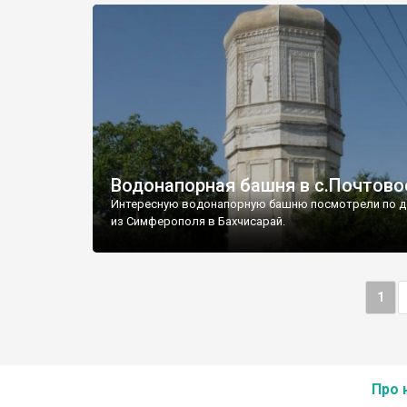
Водонапорная башня в с.Почтово
Интересную водонапорную башню посмотрели по д
из Симферополя в Бахчисарай.
1
Про 