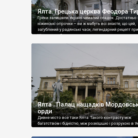
Ялта. Грецька церква Феодора Ти
Греки залишили Україні чималий спадок. Достатньо 
ніжинські огірочки – ви ж мабуть всі знаєте, що цей,
загублений у радянські часи, легендарний рецепт пр
Ніжин греки?
Ялта . Палац нащадків Мордовськ
орди
Дивне місто все таки Ялта. Такого контрасту між
багатством і бідністю, між розкішшю і розрухою в Ук
більше не знайдеш.