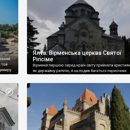
ефактів
називаються «повстяками» (postaki)…” “Вино. Крим
єкту
виробляє відмінне вино і його вдосталь: воно все ду
го».
легке біле і дуже […]
ти та
Ялта. Вірменська церква Святої
Ріпсіме
вський
 той
Вірменія першою серед країн світу прийняла христия
димиру
як державну релігію, й на подив багатьох пересічних
илю ІІ,
українців, які усіх кавказців вважають мусульманами,
 в
вірмени є відданими вірянами Христа