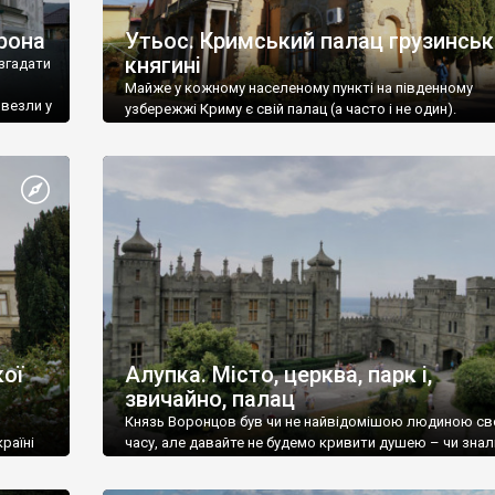
рона
Утьос. Кримський палац грузинськ
княгині
згадати
Майже у кожному населеному пункті на південному
ивезли у
узбережжі Криму є свій палац (а часто і не один).
ої
Алупка. Місто, церква, парк і,
звичайно, палац
Князь Воронцов був чи не найвідомішою людиною св
раїні
часу, але давайте не будемо кривити душею – чи знал
це прізвище до відвідин Алупки? Мабуть все таки ні.