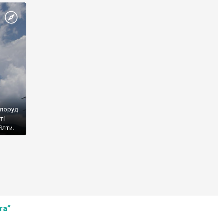
споруд
ті
Ялти.
та”