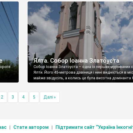
е
Ялта. Собор Іоанна Златоуста
ороге
Собор Іоанна Златоуста – одна із перших мурованих 
Ялти. Його 45-метрова дзвіниця і нині видніється в міс
майже звідусіль, а колись це була висотна домінанта 
2
3
4
5
Далі »
нас
Стати автором
Підтримати сайт “Україна Інкогні