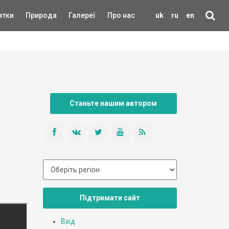
ятки
Природа
Галереї
Про нас
uk
ru
en
Станьте нашим автором
Підтримати сайт
Вхід