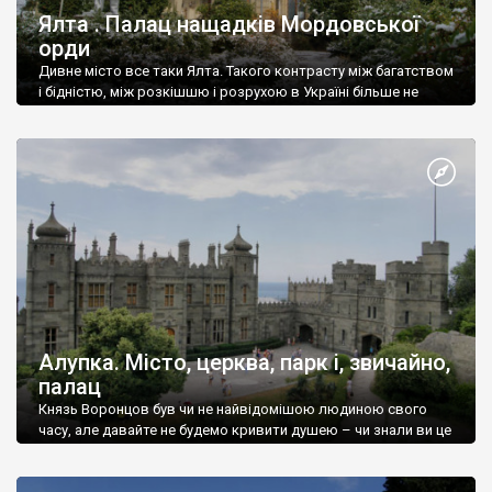
Ялта . Палац нащадків Мордовської
орди
Дивне місто все таки Ялта. Такого контрасту між багатством
і бідністю, між розкішшю і розрухою в Україні більше не
знайдеш.
Алупка. Місто, церква, парк і, звичайно,
палац
Князь Воронцов був чи не найвідомішою людиною свого
часу, але давайте не будемо кривити душею – чи знали ви це
прізвище до відвідин Алупки? Мабуть все таки ні.