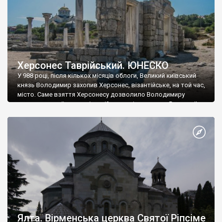
Херсонес Таврійський. ЮНЕСКО
У 988 році, після кількох місяців облоги, Великий київський
князь Володимир захопив Херсонес, візантійське, на той час,
місто. Саме взяття Херсонесу дозволило Володимиру
диктувати свої умови візантійському імператору Василю ІІ, та
одружитися з його дочкою Ганною. Цього ж року, в
Херсонесі Володимир-язичник, став Василем-християнином.
А потім було Хрещення Русі. На честь Херсонесу Таврійського
названо місто […]
Ялта. Вірменська церква Святої Ріпсіме