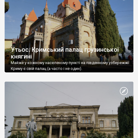
Утьос. Кримський палац грузинської
княгині
Майже у кожному населеному пункті на південному узбережжі
Криму є свій палац (а часто і не один).