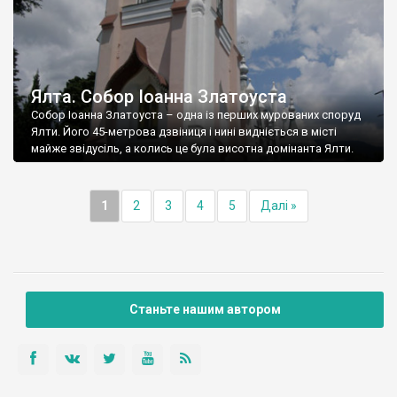
Ялта. Собор Іоанна Златоуста
Собор Іоанна Златоуста – одна із перших мурованих споруд
Ялти. Його 45-метрова дзвіниця і нині видніється в місті
майже звідусіль, а колись це була висотна домінанта Ялти.
1
2
3
4
5
Далі »
Станьте нашим автором