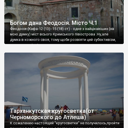
Богом дана Феодосія. Місто Ч.1
Феодосія (Кафа-12 (13) -15 (18) ст) - одне з найцікавіших (на
мою думку) міст всього Кримського півострова .Ну,але
думка в кожного своя, тому щоби розвіяти цей субєктивізм,
запрошую відвідати це
Тарханкутская кругосветка(от
Черноморского до Атлеша)
К сожалению настоящей "кругосветки" не получилось,пройти