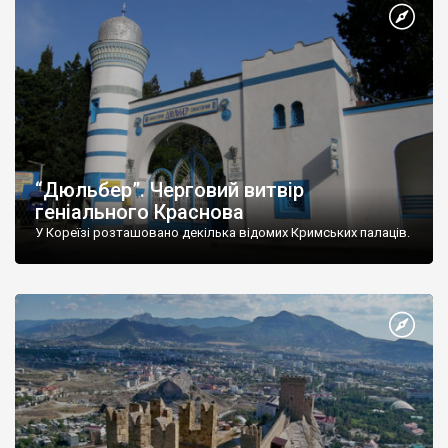
“Дюльбер”. Черговий витвір
геніального Краснова
У Кореїзі розташовано декілька відомих Кримських палаців.