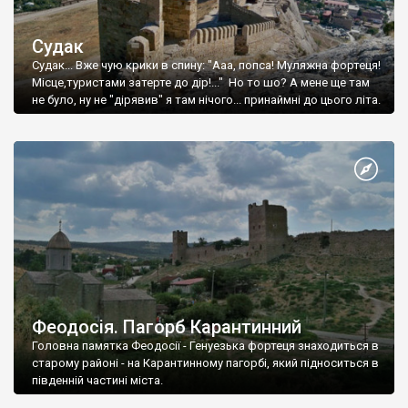
Судак
Судак... Вже чую крики в спину: "Ааа, попса! Муляжна фортеця!
Місце,туристами затерте до дір!..." Но то шо? А мене ще там
не було, ну не "дірявив" я там нічого... принаймні до цього літа.
Феодосія. Пагорб Карантинний
Головна памятка Феодосії - Генуезька фортеця знаходиться в
старому районі - на Карантинному пагорбі, який підноситься в
південній частині міста.