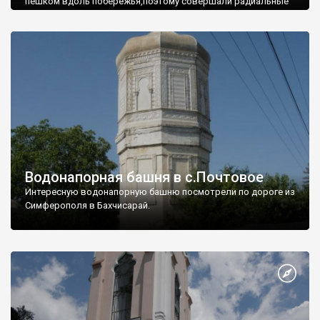
пешком вдоль побережья,поэтому совершали радиальные
вылазки из Оленевки.
Водонапорная башня в с.Почтовое
Интересную водонапорную башню посмотрели по дороге из
Симферополя в Бахчисарай.