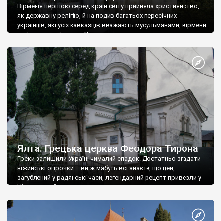
Вірменія першою серед країн світу прийняла християнство,
як державну релігію, й на подив багатьох пересічних
українців, які усіх кавказців вважають мусульманами, вірмени
є відданими вірянами Христа
Ялта. Грецька церква Феодора Тирона
Греки залишили Україні чималий спадок. Достатньо згадати
ніжинські огірочки – ви ж мабуть всі знаєте, що цей,
загублений у радянські часи, легендарний рецепт привезли у
Ніжин греки?