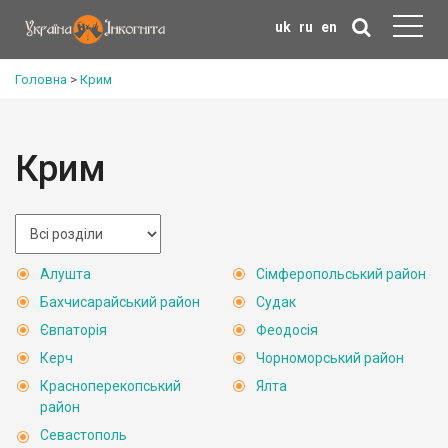
uk
ru
en
Головна
>
Крим
Крим
Алушта
Сімферопольський район
Бахчисарайський район
Судак
Євпаторія
Феодосія
Керч
Чорноморський район
Красноперекопський
Ялта
район
Севастополь