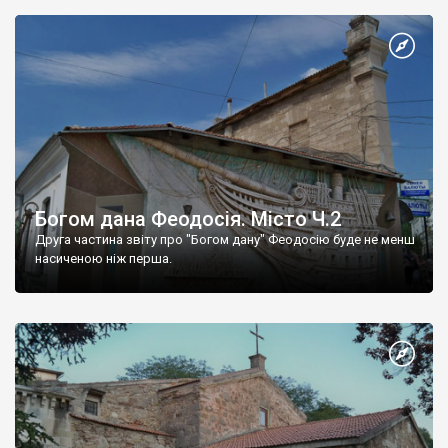
Богом дана Феодосія. Місто Ч.2
Друга частина звіту про "Богом дану" Феодосію буде не менш
насиченою ніж перша.