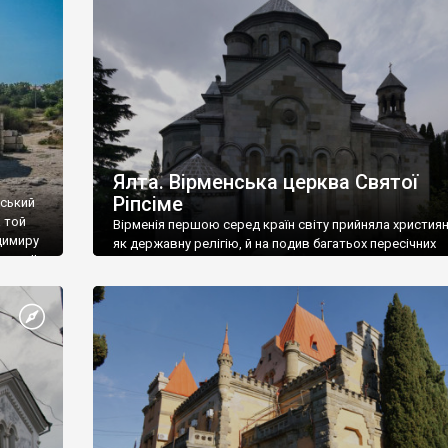
ефактів
називаються «повстяками» (postaki)…” “Вино. Крим
єкту
виробляє відмінне вино і його вдосталь: воно все ду
го».
легке біле і дуже […]
ти та
Ялта. Вірменська церква Святої
Ріпсіме
вський
 той
Вірменія першою серед країн світу прийняла христия
димиру
як державну релігію, й на подив багатьох пересічних
илю ІІ,
українців, які усіх кавказців вважають мусульманами,
 в
вірмени є відданими вірянами Христа