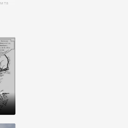
им та
ора і
є
го типу,
ей-
рний
ста:
 райони
від 2
I
і,
рукти,
 котрі