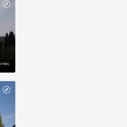
же
нство,