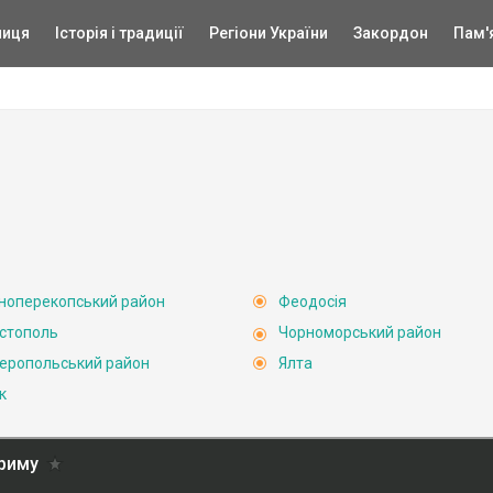
ниця
Історія і традиції
Регіони України
Закордон
Пам'
ноперекопський район
Феодосія
стополь
Чорноморський район
еропольський район
Ялта
к