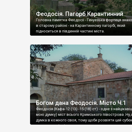
Феодосія. Пагорб Карантинний
Головна памятка Феодосії - Генуезька фортеця знах
в старому районі - на Карантинному пагорбі, який
підноситься в південній частині міста.
Богом дана Феодосія. Місто Ч.1
Феодосія (Кафа-12 (13) -15 (18) ст) - одне з найцікаві
мою думку) міст всього Кримського півострова .Ну,
думка в кожного своя, тому щоби розвіяти цей субєк
запрошую відвідати це