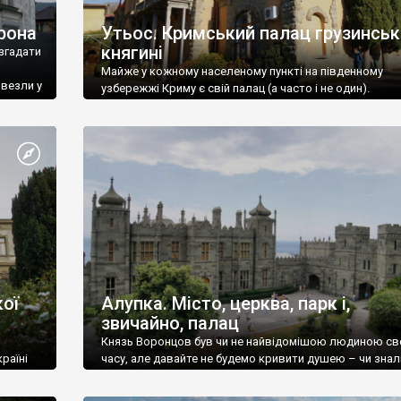
рона
Утьос. Кримський палац грузинськ
княгині
згадати
Майже у кожному населеному пункті на південному
ивезли у
узбережжі Криму є свій палац (а часто і не один).
ої
Алупка. Місто, церква, парк і,
звичайно, палац
Князь Воронцов був чи не найвідомішою людиною св
раїні
часу, але давайте не будемо кривити душею – чи знал
це прізвище до відвідин Алупки? Мабуть все таки ні.