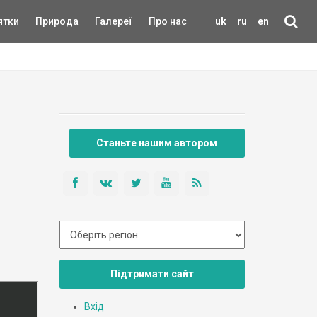
ятки
Природа
Галереї
Про нас
uk
ru
en
Станьте нашим автором
Підтримати сайт
Вхід