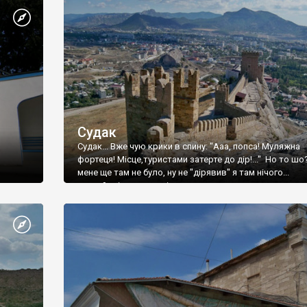
Судак
Судак... Вже чую крики в спину: "Ааа, попса! Муляжна
фортеця! Місце,туристами затерте до дір!..." Но то шо
мене ще там не було, ну не "дірявив" я там нічого...
принаймні до цього літа.