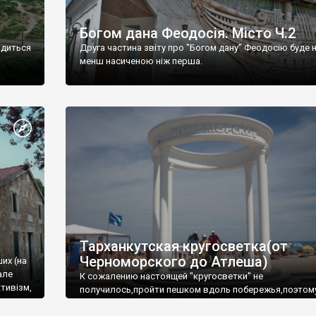
Богом дана Феодосія. Місто Ч.2
одиться
Друга частина звіту про "Богом дану" Феодосію буде 
менш насиченою ніж перша.
Тарханкутская кругосветка(от
Черноморского до Атлеша)
ших (на
але
К сожалению настоящей "кругосветки" не
тивізм,
получилось,пройти пешком вдоль побережья,поэтом
совершали радиальные вылазки из Оленевки.