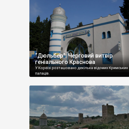
“Дюльбер”. Черговий витвір
геніального Краснова
У Кореїзі розташовано декілька відомих Кримських
палаців.