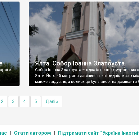
е
Ялта. Собор Іоанна Златоуста
ороге
Собор Іоанна Златоуста – одна із перших мурованих 
Ялти. Його 45-метрова дзвіниця і нині видніється в міс
майже звідусіль, а колись це була висотна домінанта 
2
3
4
5
Далі »
нас
Стати автором
Підтримати сайт “Україна Інкогні