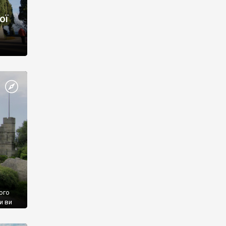
ої
ого
и ви