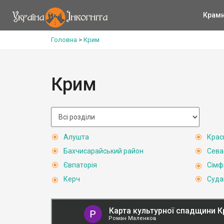
Крам
Головна
>
Крим
Крим
Алушта
Крас
Бахчисарайський район
Сева
Євпаторія
Сімф
Керч
Суда