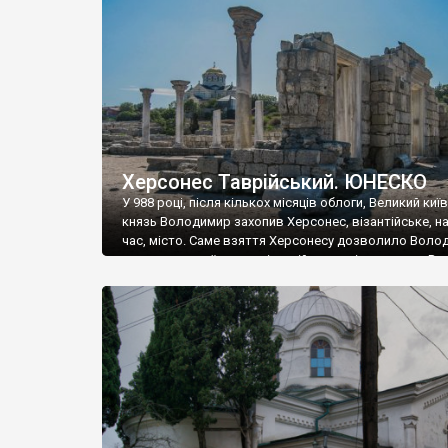
музею «Новгородський музей-заповідник» сотні арт
візантійської доби. Раритети викрадені з фондів об’
культурної спадщини ЮНЕСКО «Херсонеса Таврійсько
Офіційно – на виставку «Золото Візантії», але експер
влада в Україні вважають це лише […]
Херсонес Таврійський. ЮНЕСКО
У 988 році, після кількох місяців облоги, Великий киї
князь Володимир захопив Херсонес, візантійське, на
час, місто. Саме взяття Херсонесу дозволило Воло
диктувати свої умови візантійському імператору Вас
та одружитися з його дочкою Ганною. Цього ж року,
Херсонесі Володимир-язичник, став Василем-
християнином. А потім було Хрещення Русі. На честь
Херсонесу Таврійського названо місто […]