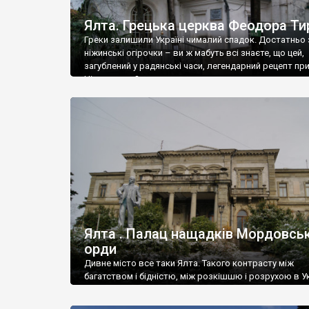
Ялта. Грецька церква Феодора Ти
Греки залишили Україні чималий спадок. Достатньо 
ніжинські огірочки – ви ж мабуть всі знаєте, що цей,
загублений у радянські часи, легендарний рецепт пр
Ніжин греки?
Ялта . Палац нащадків Мордовськ
орди
Дивне місто все таки Ялта. Такого контрасту між
багатством і бідністю, між розкішшю і розрухою в Ук
більше не знайдеш.