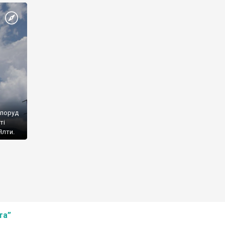
споруд
ті
Ялти.
та”