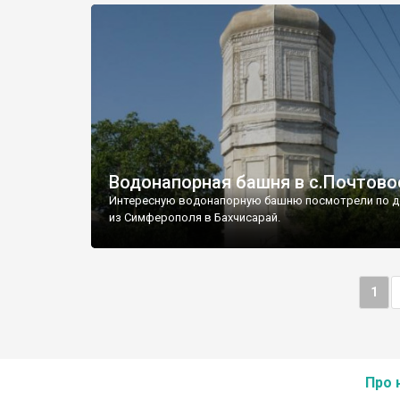
Водонапорная башня в с.Почтово
Интересную водонапорную башню посмотрели по д
из Симферополя в Бахчисарай.
1
Про 