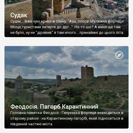
Судак
Судак... Вже чую крики в спину: "Ааа, попса! Муляжна фортеця!
Місце,туристами затерте до дір!..." Но то шо? А мене ще там
не було, ну не "дірявив" я там нічого... принаймні до цього літа.
Феодосія. Пагорб Карантинний
Головна памятка Феодосії - Генуезька фортеця знаходиться в
старому районі - на Карантинному пагорбі, який підноситься в
південній частині міста.