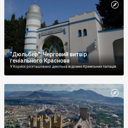
“Дюльбер”. Черговий витвір
геніального Краснова
У Кореїзі розташовано декілька відомих Кримських палаців.