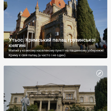
Утьос. Кримський палац грузинської
княгині
Майже у кожному населеному пункті на південному узбережжі
Криму є свій палац (а часто і не один).