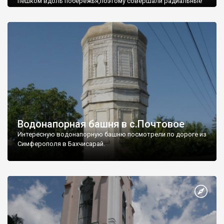
пешком вдоль побережья,поэтому совершали радиальные
вылазки из Оленевки.
Водонапорная башня в с.Почтовое
Интересную водонапорную башню посмотрели по дороге из
Симферополя в Бахчисарай.