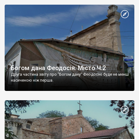
Богом дана Феодосія. Місто Ч.2
Друга частина звіту про "Богом дану" Феодосію буде не менш
насиченою ніж перша.