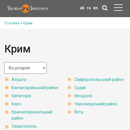
uk
ru
en
Головна
>
Крим
Крим
Алушта
Сімферопольський район
Бахчисарайський район
Судак
Євпаторія
Феодосія
Керч
Чорноморський район
Красноперекопський
Ялта
район
Севастополь