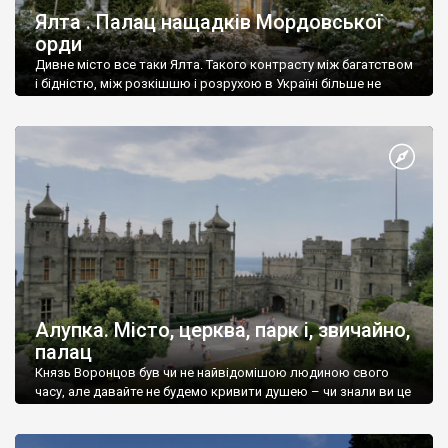
Ялта . Палац нащадків Мордовської
орди
Дивне місто все таки Ялта. Такого контрасту між багатством
і бідністю, між розкішшю і розрухою в Україні більше не
знайдеш.
Алупка. Місто, церква, парк і, звичайно,
палац
Князь Воронцов був чи не найвідомішою людиною свого
часу, але давайте не будемо кривити душею – чи знали ви це
прізвище до відвідин Алупки? Мабуть все таки ні.