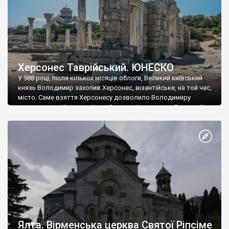
Херсонес Таврійський. ЮНЕСКО
У 988 році, після кількох місяців облоги, Великий київський
князь Володимир захопив Херсонес, візантійське, на той час,
місто. Саме взяття Херсонесу дозволило Володимиру
диктувати свої умови візантійському імператору Василю ІІ, та
одружитися з його дочкою Ганною. Цього ж року, в
Херсонесі Володимир-язичник, став Василем-християнином.
А потім було Хрещення Русі. На честь Херсонесу Таврійського
названо місто […]
Ялта. Вірменська церква Святої Ріпсіме