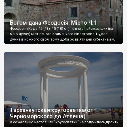
Богом дана Феодосія. Місто Ч.1
Феодосія (Кафа-12 (13) -15 (18) ст) - одне з найцікавіших (на
мою думку) міст всього Кримського півострова .Ну,але
думка в кожного своя, тому щоби розвіяти цей субєктивізм,
запрошую відвідати це
Тарханкутская кругосветка(от
Черноморского до Атлеша)
К сожалению настоящей "кругосветки" не получилось,пройти