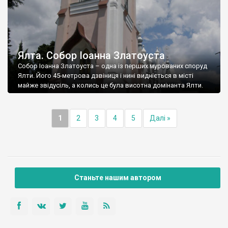
Ялта. Собор Іоанна Златоуста
Собор Іоанна Златоуста – одна із перших мурованих споруд
Ялти. Його 45-метрова дзвіниця і нині видніється в місті
майже звідусіль, а колись це була висотна домінанта Ялти.
1
2
3
4
5
Далі »
Станьте нашим автором