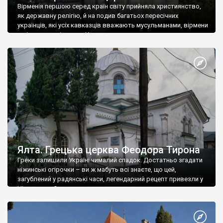
Вірменія першою серед країн світу прийняла християнство,
як державну релігію, й на подив багатьох пересічних
українців, які усіх кавказців вважають мусульманами, вірмени
є відданими вірянами Христа
Ялта. Грецька церква Феодора Тирона
Греки залишили Україні чималий спадок. Достатньо згадати
ніжинські огірочки – ви ж мабуть всі знаєте, що цей,
загублений у радянські часи, легендарний рецепт привезли у
Ніжин греки?