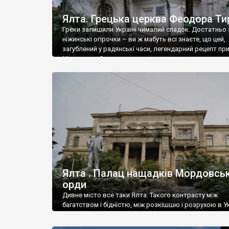
Ялта. Грецька церква Феодора Ти
Греки залишили Україні чималий спадок. Достатньо 
ніжинські огірочки – ви ж мабуть всі знаєте, що цей,
загублений у радянські часи, легендарний рецепт пр
Ніжин греки?
Ялта . Палац нащадків Мордовськ
орди
Дивне місто все таки Ялта. Такого контрасту між
багатством і бідністю, між розкішшю і розрухою в Ук
більше не знайдеш.