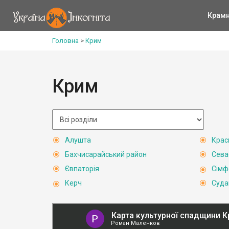
Крам
Головна
>
Крим
Крим
Алушта
Крас
Бахчисарайський район
Сева
Євпаторія
Сімф
Керч
Суда