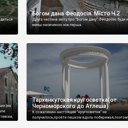
Богом дана Феодосія. Місто Ч.2
одиться
Друга частина звіту про "Богом дану" Феодосію буде 
менш насиченою ніж перша.
Тарханкутская кругосветка(от
Черноморского до Атлеша)
ших (на
але
К сожалению настоящей "кругосветки" не
тивізм,
получилось,пройти пешком вдоль побережья,поэтом
совершали радиальные вылазки из Оленевки.