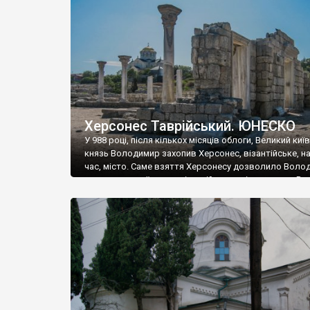
музею «Новгородський музей-заповідник» сотні арт
візантійської доби. Раритети викрадені з фондів об’
культурної спадщини ЮНЕСКО «Херсонеса Таврійсько
Офіційно – на виставку «Золото Візантії», але експер
влада в Україні вважають це лише […]
Херсонес Таврійський. ЮНЕСКО
У 988 році, після кількох місяців облоги, Великий киї
князь Володимир захопив Херсонес, візантійське, на
час, місто. Саме взяття Херсонесу дозволило Воло
диктувати свої умови візантійському імператору Вас
та одружитися з його дочкою Ганною. Цього ж року,
Херсонесі Володимир-язичник, став Василем-
християнином. А потім було Хрещення Русі. На честь
Херсонесу Таврійського названо місто […]