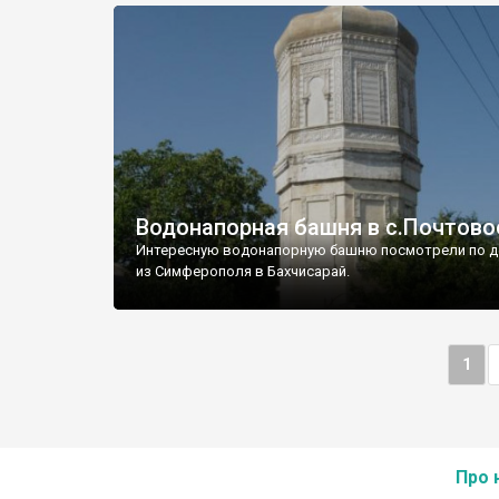
Водонапорная башня в с.Почтово
Интересную водонапорную башню посмотрели по д
из Симферополя в Бахчисарай.
1
Про 