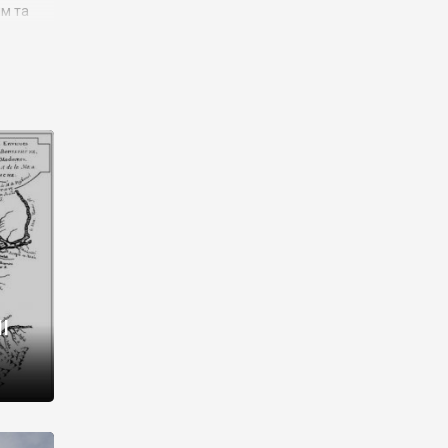
им та
ора і
є
го типу,
ей-
рний
ста:
 райони
від 2
I
і,
рукти,
 котрі