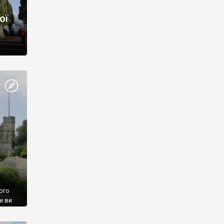
ої
ого
и ви