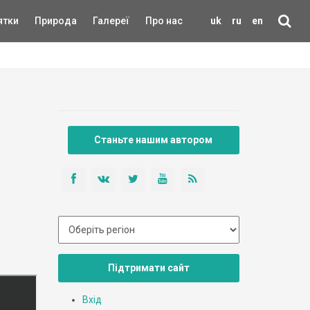
ятки
Природа
Галереї
Про нас
uk
ru
en
Станьте нашим автором
Підтримати сайт
Вхід