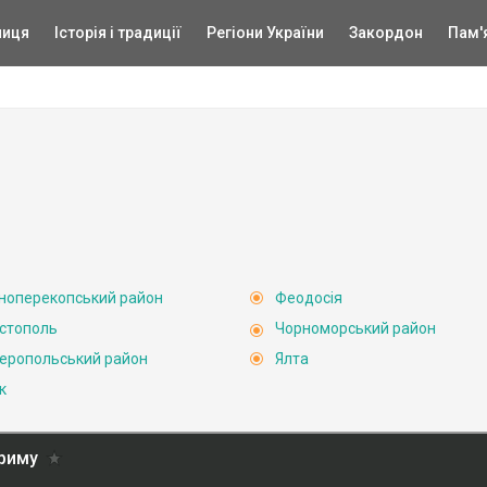
ниця
Історія і традиції
Регіони України
Закордон
Пам'
ноперекопський район
Феодосія
стополь
Чорноморський район
еропольський район
Ялта
к