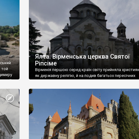
ефактів
називаються «повстяками» (postaki)…” “Вино. Крим
єкту
виробляє відмінне вино і його вдосталь: воно все ду
го».
легке біле і дуже […]
ти та
Ялта. Вірменська церква Святої
Ріпсіме
вський
 той
Вірменія першою серед країн світу прийняла христия
димиру
як державну релігію, й на подив багатьох пересічних
илю ІІ,
українців, які усіх кавказців вважають мусульманами,
 в
вірмени є відданими вірянами Христа