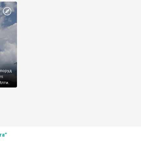
споруд
ті
Ялти.
та”