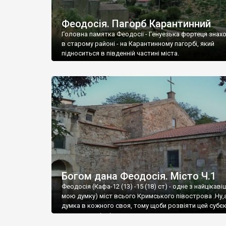
Феодосія. Пагорб Карантинний
Головна памятка Феодосії - Генуезька фортеця знах
в старому районі - на Карантинному пагорбі, який
підноситься в південній частині міста.
Богом дана Феодосія. Місто Ч.1
Феодосія (Кафа-12 (13) -15 (18) ст) - одне з найцікаві
мою думку) міст всього Кримського півострова .Ну,
думка в кожного своя, тому щоби розвіяти цей субєк
запрошую відвідати це