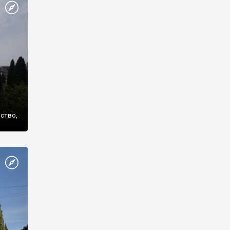
же
нство,