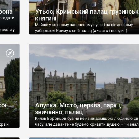
рона
Утьос. Кримський палац грузинськ
княгині
згадати
Майже у кожному населеному пункті на південному
ивезли у
узбережжі Криму є свій палац (а часто і не один).
ої
Алупка. Місто, церква, парк і,
звичайно, палац
Князь Воронцов був чи не найвідомішою людиною св
раїні
часу, але давайте не будемо кривити душею – чи знал
це прізвище до відвідин Алупки? Мабуть все таки ні.