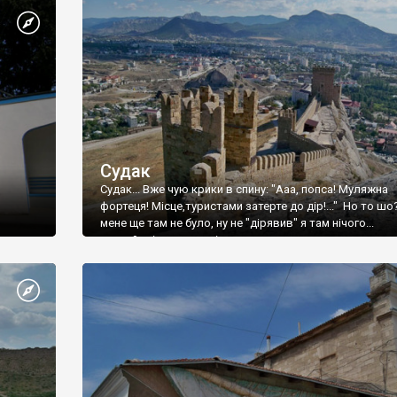
Судак
Судак... Вже чую крики в спину: "Ааа, попса! Муляжна
фортеця! Місце,туристами затерте до дір!..." Но то шо
мене ще там не було, ну не "дірявив" я там нічого...
принаймні до цього літа.