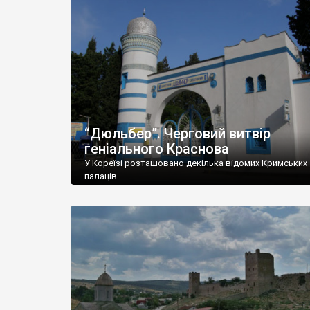
“Дюльбер”. Черговий витвір
геніального Краснова
У Кореїзі розташовано декілька відомих Кримських
палаців.