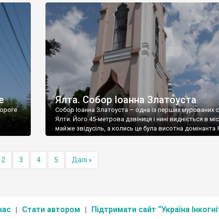
е
Ялта. Собор Іоанна Златоуста
ороге
Собор Іоанна Златоуста – одна із перших мурованих 
Ялти. Його 45-метрова дзвіниця і нині видніється в міс
майже звідусіль, а колись це була висотна домінанта 
2
3
4
5
Далі »
нас
Стати автором
Підтримати сайт “Україна Інкогні