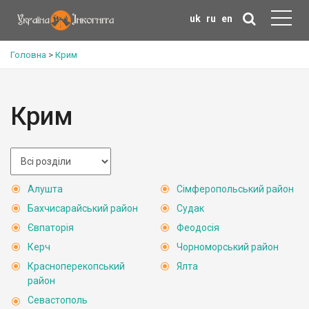
uk
ru
en
Головна
>
Крим
Крим
Алушта
Сімферопольський район
Бахчисарайський район
Судак
Євпаторія
Феодосія
Керч
Чорноморський район
Красноперекопський
Ялта
район
Севастополь