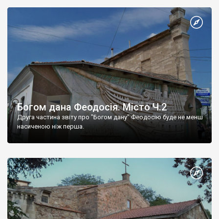
Богом дана Феодосія. Місто Ч.2
Друга частина звіту про "Богом дану" Феодосію буде не менш
насиченою ніж перша.