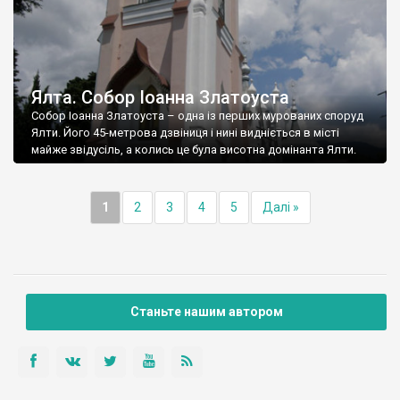
Ялта. Собор Іоанна Златоуста
Собор Іоанна Златоуста – одна із перших мурованих споруд
Ялти. Його 45-метрова дзвіниця і нині видніється в місті
майже звідусіль, а колись це була висотна домінанта Ялти.
1
2
3
4
5
Далі »
Станьте нашим автором