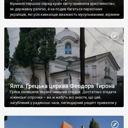
Вірменія першою серед країн світу прийняла християнство,
як державну релігію, й на подив багатьох пересічних
українців, які усіх кавказців вважають мусульманами, вірмени
є відданими вірянами Христа
Ялта. Грецька церква Феодора Тирона
Греки залишили Україні чималий спадок. Достатньо згадати
ніжинські огірочки – ви ж мабуть всі знаєте, що цей,
загублений у радянські часи, легендарний рецепт привезли у
Ніжин греки?