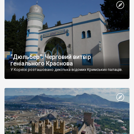
“Дюльбер”. Черговий витвір
геніального Краснова
У Кореїзі розташовано декілька відомих Кримських палаців.