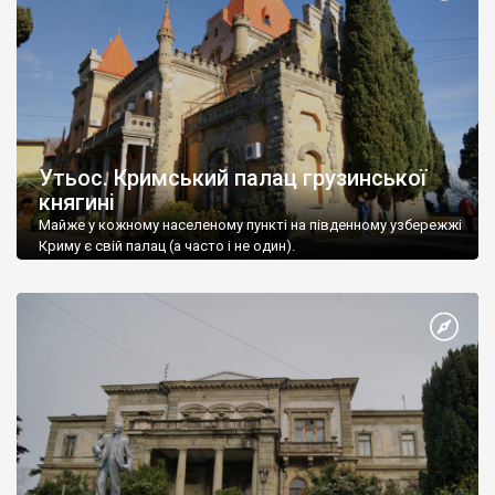
Утьос. Кримський палац грузинської
княгині
Майже у кожному населеному пункті на південному узбережжі
Криму є свій палац (а часто і не один).