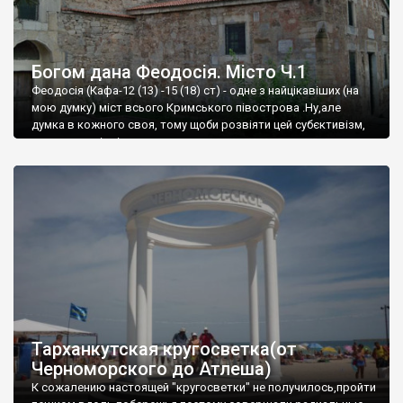
Богом дана Феодосія. Місто Ч.1
Феодосія (Кафа-12 (13) -15 (18) ст) - одне з найцікавіших (на
мою думку) міст всього Кримського півострова .Ну,але
думка в кожного своя, тому щоби розвіяти цей субєктивізм,
запрошую відвідати це
Тарханкутская кругосветка(от
Черноморского до Атлеша)
К сожалению настоящей "кругосветки" не получилось,пройти