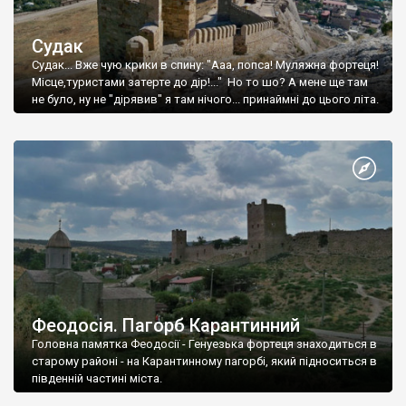
Судак
Судак... Вже чую крики в спину: "Ааа, попса! Муляжна фортеця!
Місце,туристами затерте до дір!..." Но то шо? А мене ще там
не було, ну не "дірявив" я там нічого... принаймні до цього літа.
Феодосія. Пагорб Карантинний
Головна памятка Феодосії - Генуезька фортеця знаходиться в
старому районі - на Карантинному пагорбі, який підноситься в
південній частині міста.