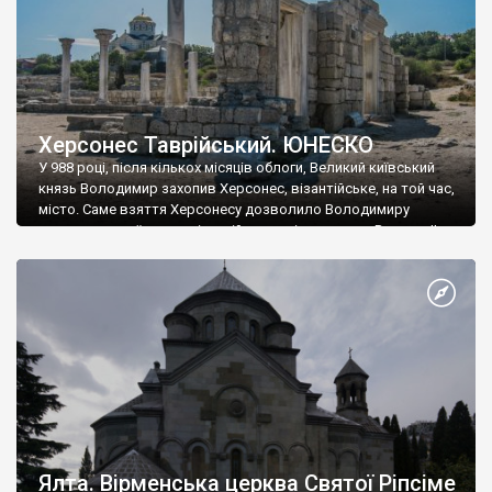
Херсонес Таврійський. ЮНЕСКО
У 988 році, після кількох місяців облоги, Великий київський
князь Володимир захопив Херсонес, візантійське, на той час,
місто. Саме взяття Херсонесу дозволило Володимиру
диктувати свої умови візантійському імператору Василю ІІ, та
одружитися з його дочкою Ганною. Цього ж року, в
Херсонесі Володимир-язичник, став Василем-християнином.
А потім було Хрещення Русі. На честь Херсонесу Таврійського
названо місто […]
Ялта. Вірменська церква Святої Ріпсіме