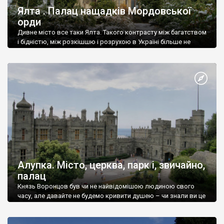
Ялта . Палац нащадків Мордовської
орди
Дивне місто все таки Ялта. Такого контрасту між багатством
і бідністю, між розкішшю і розрухою в Україні більше не
знайдеш.
Алупка. Місто, церква, парк і, звичайно,
палац
Князь Воронцов був чи не найвідомішою людиною свого
часу, але давайте не будемо кривити душею – чи знали ви це
прізвище до відвідин Алупки? Мабуть все таки ні.