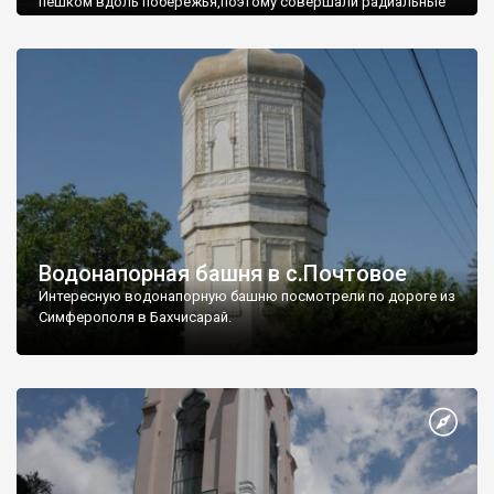
пешком вдоль побережья,поэтому совершали радиальные
вылазки из Оленевки.
Водонапорная башня в с.Почтовое
Интересную водонапорную башню посмотрели по дороге из
Симферополя в Бахчисарай.