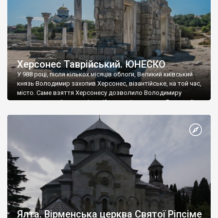
Херсонес Таврійський. ЮНЕСКО
У 988 році, після кількох місяців облоги, Великий київський
князь Володимир захопив Херсонес, візантійське, на той час,
місто. Саме взяття Херсонесу дозволило Володимиру
диктувати свої умови візантійському імператору Василю ІІ, та
одружитися з його дочкою Ганною. Цього ж року, в
Херсонесі Володимир-язичник, став Василем-християнином.
А потім було Хрещення Русі. На честь Херсонесу Таврійського
названо місто […]
Ялта. Вірменська церква Святої Ріпсіме