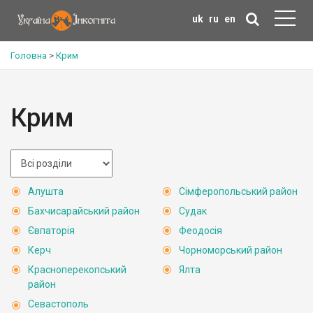
uk
ru
en
Головна
>
Крим
Крим
Алушта
Сімферопольський район
Бахчисарайський район
Судак
Євпаторія
Феодосія
Керч
Чорноморський район
Красноперекопський
Ялта
район
Севастополь