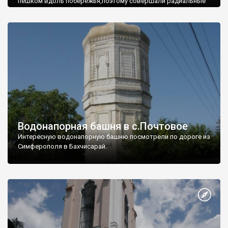
пешком вдоль побережья,поэтому совершали радиальные
вылазки из Оленевки.
Водонапорная башня в с.Почтовое
Интересную водонапорную башню посмотрели по дороге из
Симферополя в Бахчисарай.