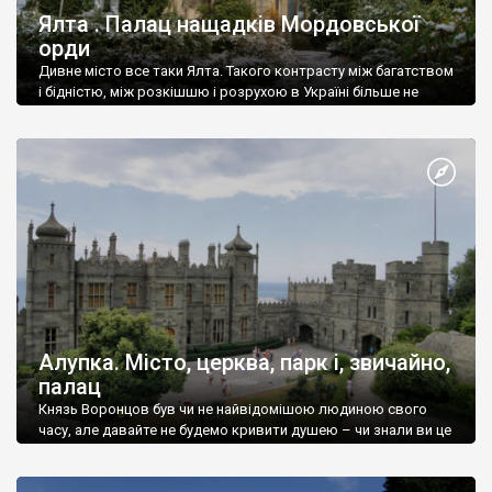
Ялта . Палац нащадків Мордовської
орди
Дивне місто все таки Ялта. Такого контрасту між багатством
і бідністю, між розкішшю і розрухою в Україні більше не
знайдеш.
Алупка. Місто, церква, парк і, звичайно,
палац
Князь Воронцов був чи не найвідомішою людиною свого
часу, але давайте не будемо кривити душею – чи знали ви це
прізвище до відвідин Алупки? Мабуть все таки ні.