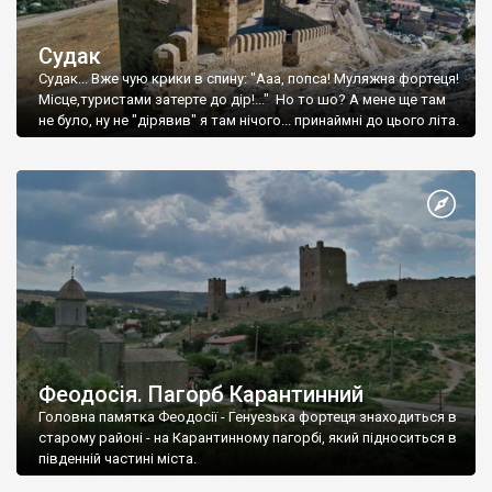
Судак
Судак... Вже чую крики в спину: "Ааа, попса! Муляжна фортеця!
Місце,туристами затерте до дір!..." Но то шо? А мене ще там
не було, ну не "дірявив" я там нічого... принаймні до цього літа.
Феодосія. Пагорб Карантинний
Головна памятка Феодосії - Генуезька фортеця знаходиться в
старому районі - на Карантинному пагорбі, який підноситься в
південній частині міста.