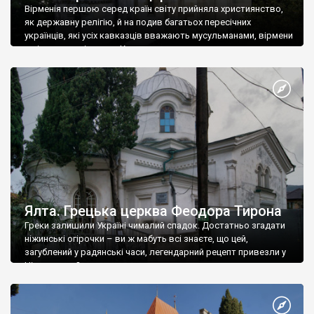
Вірменія першою серед країн світу прийняла християнство,
як державну релігію, й на подив багатьох пересічних
українців, які усіх кавказців вважають мусульманами, вірмени
є відданими вірянами Христа
Ялта. Грецька церква Феодора Тирона
Греки залишили Україні чималий спадок. Достатньо згадати
ніжинські огірочки – ви ж мабуть всі знаєте, що цей,
загублений у радянські часи, легендарний рецепт привезли у
Ніжин греки?