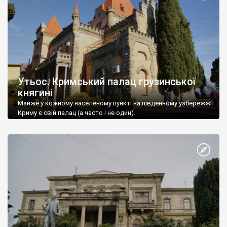
Утьос. Кримський палац грузинської
княгині
Майже у кожному населеному пункті на південному узбережжі
Криму є свій палац (а часто і не один).