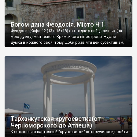
Богом дана Феодосія. Місто Ч.1
Феодосія (Кафа-12 (13) -15 (18) ст) - одне з найцікавіших (на
мою думку) міст всього Кримського півострова .Ну,але
думка в кожного своя, тому щоби розвіяти цей субєктивізм,
запрошую відвідати це
Тарханкутская кругосветка(от
Черноморского до Атлеша)
К сожалению настоящей "кругосветки" не получилось,пройти