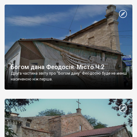
Богом дана Феодосія. Місто Ч.2
Друга частина звіту про "Богом дану" Феодосію буде не менш
насиченою ніж перша.