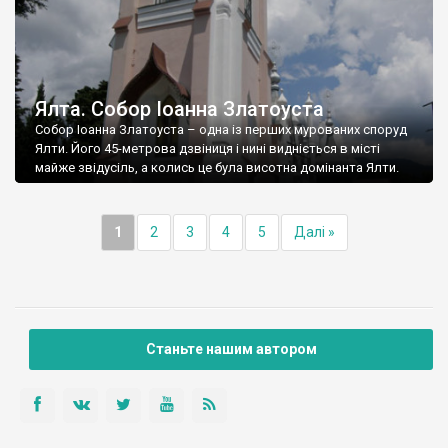
Ялта. Собор Іоанна Златоуста
Собор Іоанна Златоуста – одна із перших мурованих споруд
Ялти. Його 45-метрова дзвіниця і нині видніється в місті
майже звідусіль, а колись це була висотна домінанта Ялти.
1
2
3
4
5
Далі »
Станьте нашим автором