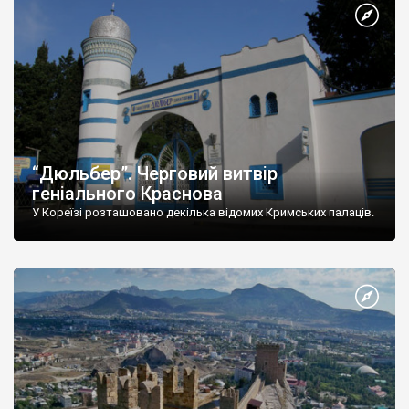
“Дюльбер”. Черговий витвір
геніального Краснова
У Кореїзі розташовано декілька відомих Кримських палаців.