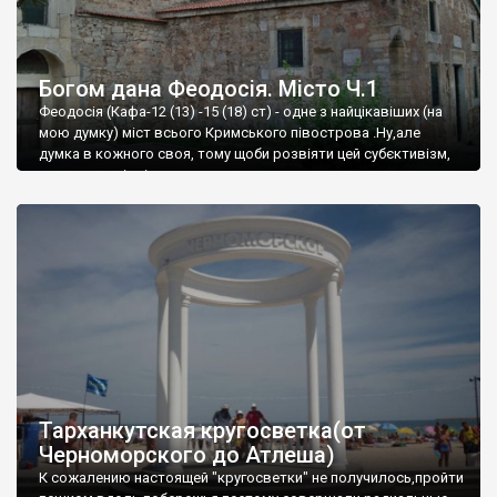
Богом дана Феодосія. Місто Ч.1
Феодосія (Кафа-12 (13) -15 (18) ст) - одне з найцікавіших (на
мою думку) міст всього Кримського півострова .Ну,але
думка в кожного своя, тому щоби розвіяти цей субєктивізм,
запрошую відвідати це
Тарханкутская кругосветка(от
Черноморского до Атлеша)
К сожалению настоящей "кругосветки" не получилось,пройти