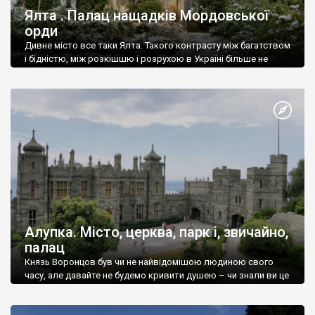
Ялта . Палац нащадків Мордовської
орди
Дивне місто все таки Ялта. Такого контрасту між багатством
і бідністю, між розкішшю і розрухою в Україні більше не
знайдеш.
Алупка. Місто, церква, парк і, звичайно,
палац
Князь Воронцов був чи не найвідомішою людиною свого
часу, але давайте не будемо кривити душею – чи знали ви це
прізвище до відвідин Алупки? Мабуть все таки ні.