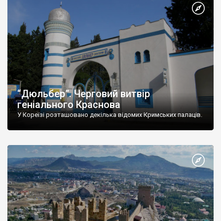
“Дюльбер”. Черговий витвір
геніального Краснова
У Кореїзі розташовано декілька відомих Кримських палаців.