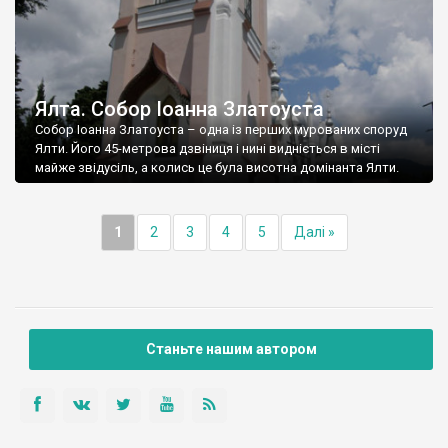
Ялта. Собор Іоанна Златоуста
Собор Іоанна Златоуста – одна із перших мурованих споруд
Ялти. Його 45-метрова дзвіниця і нині видніється в місті
майже звідусіль, а колись це була висотна домінанта Ялти.
1
2
3
4
5
Далі »
Станьте нашим автором