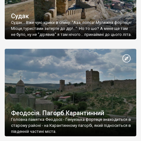
Судак
Судак... Вже чую крики в спину: "Ааа, попса! Муляжна фортеця!
Місце,туристами затерте до дір!..." Но то шо? А мене ще там
не було, ну не "дірявив" я там нічого... принаймні до цього літа.
Феодосія. Пагорб Карантинний
Головна памятка Феодосії - Генуезька фортеця знаходиться в
старому районі - на Карантинному пагорбі, який підноситься в
південній частині міста.