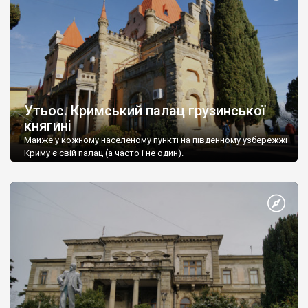
Утьос. Кримський палац грузинської
княгині
Майже у кожному населеному пункті на південному узбережжі
Криму є свій палац (а часто і не один).