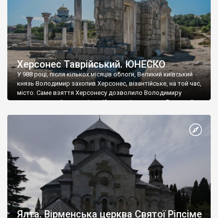
Херсонес Таврійський. ЮНЕСКО
У 988 році, після кількох місяців облоги, Великий київський
князь Володимир захопив Херсонес, візантійське, на той час,
місто. Саме взяття Херсонесу дозволило Володимиру
диктувати свої умови візантійському імператору Василю ІІ, та
одружитися з його дочкою Ганною. Цього ж року, в
Херсонесі Володимир-язичник, став Василем-християнином.
А потім було Хрещення Русі. На честь Херсонесу Таврійського
названо місто […]
Ялта. Вірменська церква Святої Ріпсіме