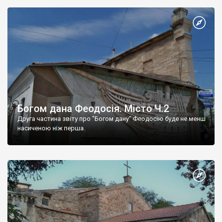
Богом дана Феодосія. Місто Ч.2
Друга частина звіту про "Богом дану" Феодосію буде не менш
насиченою ніж перша.