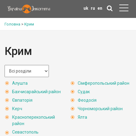
uk
ru
en
Головна
>
Крим
Крим
Алушта
Сімферопольський район
Бахчисарайський район
Судак
Євпаторія
Феодосія
Керч
Чорноморський район
Красноперекопський
Ялта
район
Севастополь