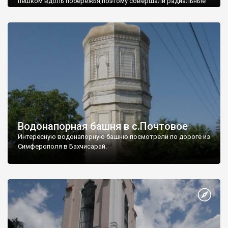
пешком вдоль побережья,поэтому совершали радиальные
вылазки из Оленевки.
Водонапорная башня в с.Почтовое
Интересную водонапорную башню посмотрели по дороге из
Симферополя в Бахчисарай.