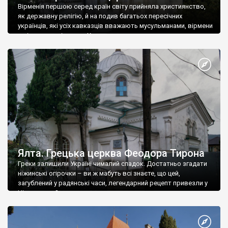
Вірменія першою серед країн світу прийняла християнство,
як державну релігію, й на подив багатьох пересічних
українців, які усіх кавказців вважають мусульманами, вірмени
є відданими вірянами Христа
Ялта. Грецька церква Феодора Тирона
Греки залишили Україні чималий спадок. Достатньо згадати
ніжинські огірочки – ви ж мабуть всі знаєте, що цей,
загублений у радянські часи, легендарний рецепт привезли у
Ніжин греки?