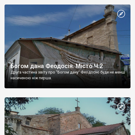
Богом дана Феодосія. Місто Ч.2
Друга частина звіту про "Богом дану" Феодосію буде не менш
насиченою ніж перша.