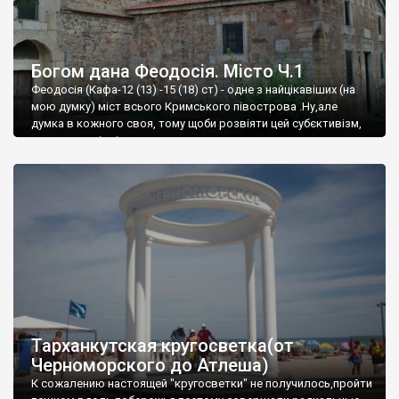
Богом дана Феодосія. Місто Ч.1
Феодосія (Кафа-12 (13) -15 (18) ст) - одне з найцікавіших (на
мою думку) міст всього Кримського півострова .Ну,але
думка в кожного своя, тому щоби розвіяти цей субєктивізм,
запрошую відвідати це
Тарханкутская кругосветка(от
Черноморского до Атлеша)
К сожалению настоящей "кругосветки" не получилось,пройти