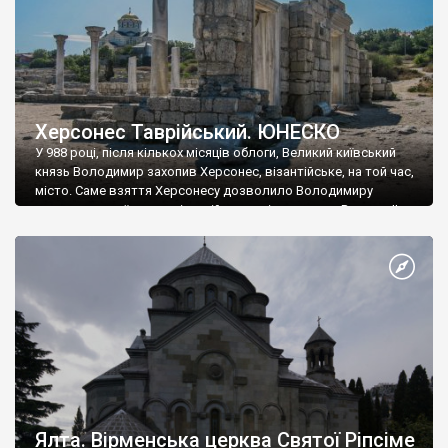
Херсонес Таврійський. ЮНЕСКО
У 988 році, після кількох місяців облоги, Великий київський
князь Володимир захопив Херсонес, візантійське, на той час,
місто. Саме взяття Херсонесу дозволило Володимиру
диктувати свої умови візантійському імператору Василю ІІ, та
одружитися з його дочкою Ганною. Цього ж року, в
Херсонесі Володимир-язичник, став Василем-християнином.
А потім було Хрещення Русі. На честь Херсонесу Таврійського
названо місто […]
Ялта. Вірменська церква Святої Ріпсіме