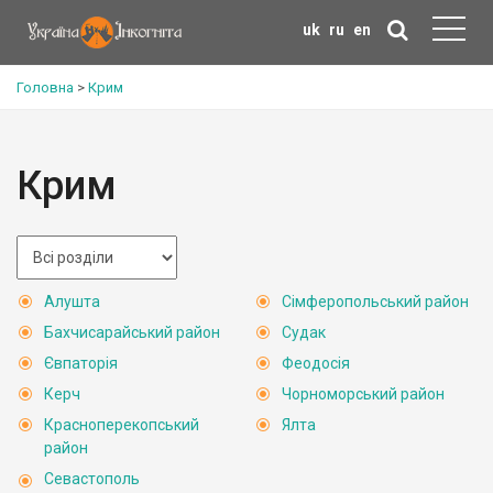
uk
ru
en
Головна
>
Крим
Крим
Алушта
Сімферопольський район
Бахчисарайський район
Судак
Євпаторія
Феодосія
Керч
Чорноморський район
Красноперекопський
Ялта
район
Севастополь