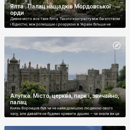
Ялта . Палац нащадків Мордовської
орди
Дивне місто все таки Ялта. Такого контрасту між багатством
і бідністю, між розкішшю і розрухою в Україні більше не
знайдеш.
Алупка. Місто, церква, парк і, звичайно,
палац
Князь Воронцов був чи не найвідомішою людиною свого
часу, але давайте не будемо кривити душею – чи знали ви це
прізвище до відвідин Алупки? Мабуть все таки ні.