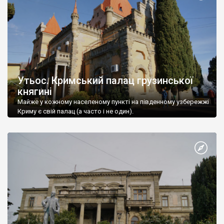
Утьос. Кримський палац грузинської
княгині
Майже у кожному населеному пункті на південному узбережжі
Криму є свій палац (а часто і не один).