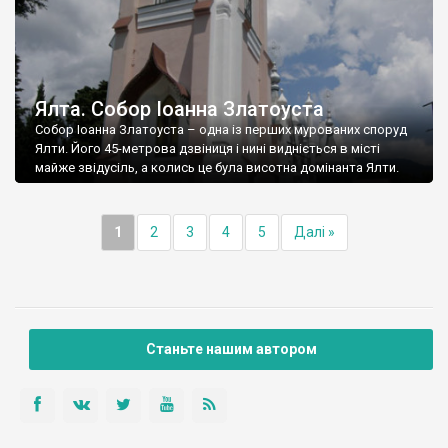
Ялта. Собор Іоанна Златоуста
Собор Іоанна Златоуста – одна із перших мурованих споруд
Ялти. Його 45-метрова дзвіниця і нині видніється в місті
майже звідусіль, а колись це була висотна домінанта Ялти.
1
2
3
4
5
Далі »
Станьте нашим автором