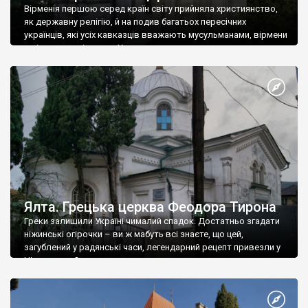
Вірменія першою серед країн світу прийняла християнство,
як державну релігію, й на подив багатьох пересічних
українців, які усіх кавказців вважають мусульманами, вірмени
є відданими вірянами Христа
Ялта. Грецька церква Феодора Тирона
Греки залишили Україні чималий спадок. Достатньо згадати
ніжинські огірочки – ви ж мабуть всі знаєте, що цей,
загублений у радянські часи, легендарний рецепт привезли у
Ніжин греки?