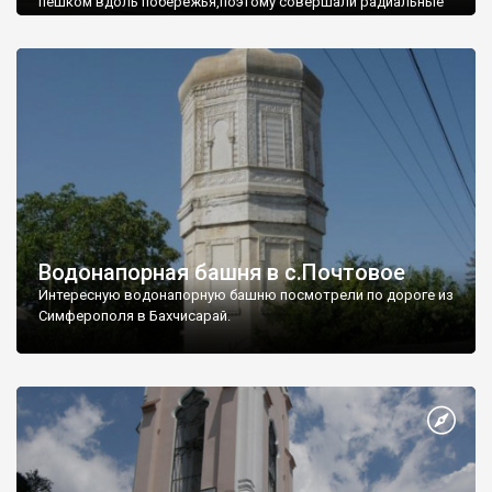
пешком вдоль побережья,поэтому совершали радиальные
вылазки из Оленевки.
Водонапорная башня в с.Почтовое
Интересную водонапорную башню посмотрели по дороге из
Симферополя в Бахчисарай.