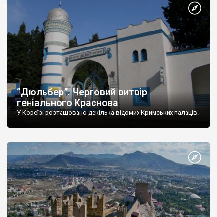
“Дюльбер”. Черговий витвір
геніального Краснова
У Кореїзі розташовано декілька відомих Кримських палаців.