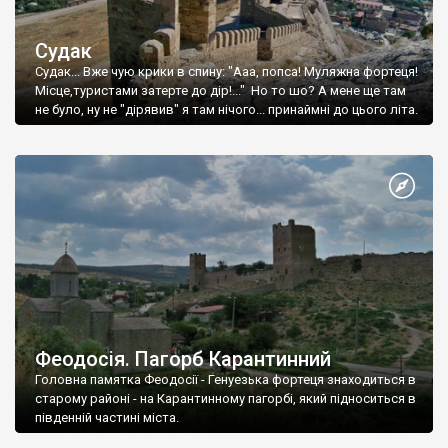
Судак
Судак... Вже чую крики в спину: "Ааа, попса! Муляжна фортеця!
Місце,туристами затерте до дір!..." Но то шо? А мене ще там
не було, ну не "дірявив" я там нічого... принаймні до цього літа.
Феодосія. Пагорб Карантинний
Головна памятка Феодосії - Генуезька фортеця знаходиться в
старому районі - на Карантинному пагорбі, який підноситься в
південній частині міста.