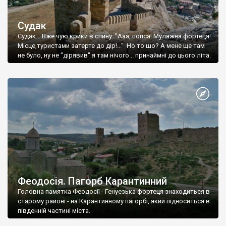
Судак
Судак... Вже чую крики в спину: "Ааа, попса! Муляжна фортеця!
Місце,туристами затерте до дір!..." Но то шо? А мене ще там
не було, ну не "дірявив" я там нічого... принаймні до цього літа.
Феодосія. Пагорб Карантинний
Головна памятка Феодосії - Генуезька фортеця знаходиться в
старому районі - на Карантинному пагорбі, який підноситься в
південній частині міста.