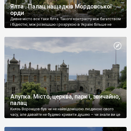
Ялта . Палац нащадків Мордовської
орди
Дивне місто все таки Ялта. Такого контрасту між багатством
і бідністю, між розкішшю і розрухою в Україні більше не
знайдеш.
Алупка. Місто, церква, парк і, звичайно,
палац
Князь Воронцов був чи не найвідомішою людиною свого
часу, але давайте не будемо кривити душею – чи знали ви це
прізвище до відвідин Алупки? Мабуть все таки ні.