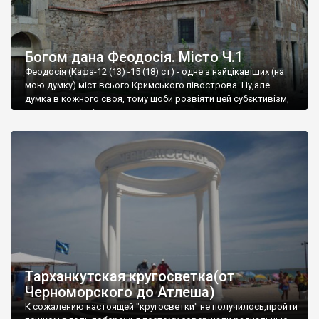
Богом дана Феодосія. Місто Ч.1
Феодосія (Кафа-12 (13) -15 (18) ст) - одне з найцікавіших (на
мою думку) міст всього Кримського півострова .Ну,але
думка в кожного своя, тому щоби розвіяти цей субєктивізм,
запрошую відвідати це
Тарханкутская кругосветка(от
Черноморского до Атлеша)
К сожалению настоящей "кругосветки" не получилось,пройти