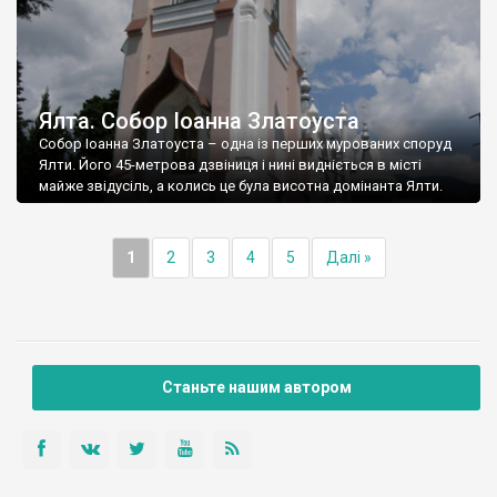
Ялта. Собор Іоанна Златоуста
Собор Іоанна Златоуста – одна із перших мурованих споруд
Ялти. Його 45-метрова дзвіниця і нині видніється в місті
майже звідусіль, а колись це була висотна домінанта Ялти.
1
2
3
4
5
Далі »
Станьте нашим автором