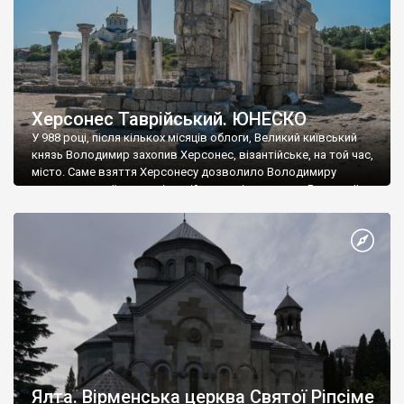
Херсонес Таврійський. ЮНЕСКО
У 988 році, після кількох місяців облоги, Великий київський
князь Володимир захопив Херсонес, візантійське, на той час,
місто. Саме взяття Херсонесу дозволило Володимиру
диктувати свої умови візантійському імператору Василю ІІ, та
одружитися з його дочкою Ганною. Цього ж року, в
Херсонесі Володимир-язичник, став Василем-християнином.
А потім було Хрещення Русі. На честь Херсонесу Таврійського
названо місто […]
Ялта. Вірменська церква Святої Ріпсіме