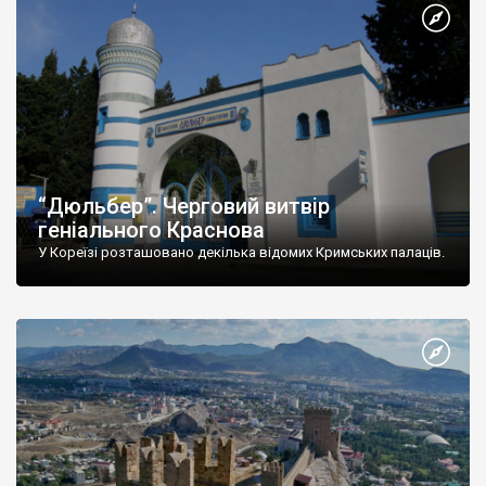
“Дюльбер”. Черговий витвір
геніального Краснова
У Кореїзі розташовано декілька відомих Кримських палаців.