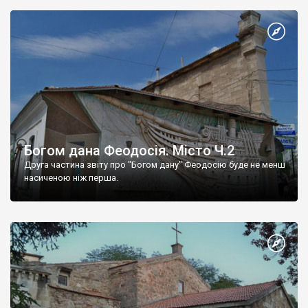
Богом дана Феодосія. Місто Ч.2
Друга частина звіту про "Богом дану" Феодосію буде не менш
насиченою ніж перша.