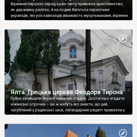
Вірменія першою серед країн світу прийняла християнство,
як державну релігію, й на подив багатьох пересічних
українців, які усіх кавказців вважають мусульманами, вірмени
є відданими вірянами Христа
Ялта. Грецька церква Феодора Тирона
Греки залишили Україні чималий спадок. Достатньо згадати
ніжинські огірочки – ви ж мабуть всі знаєте, що цей,
загублений у радянські часи, легендарний рецепт привезли у
Ніжин греки?