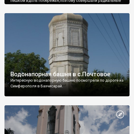
пешком вдоль побережья,поэтому совершали радиальные
вылазки из Оленевки.
Водонапорная башня в с.Почтовое
Интересную водонапорную башню посмотрели по дороге из
Симферополя в Бахчисарай.