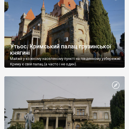
Утьос. Кримський палац грузинської
княгині
Майже у кожному населеному пункті на південному узбережжі
Криму є свій палац (а часто і не один).