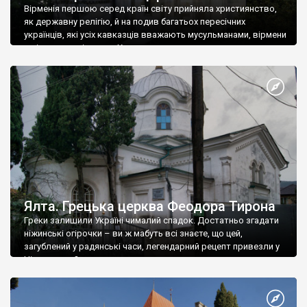
Вірменія першою серед країн світу прийняла християнство,
як державну релігію, й на подив багатьох пересічних
українців, які усіх кавказців вважають мусульманами, вірмени
є відданими вірянами Христа
Ялта. Грецька церква Феодора Тирона
Греки залишили Україні чималий спадок. Достатньо згадати
ніжинські огірочки – ви ж мабуть всі знаєте, що цей,
загублений у радянські часи, легендарний рецепт привезли у
Ніжин греки?