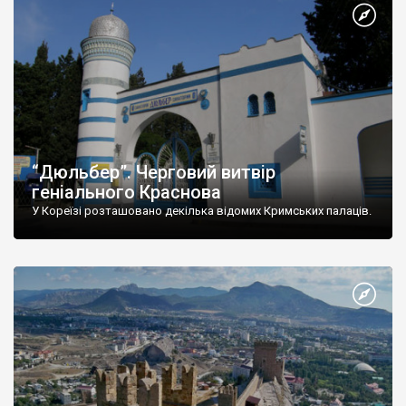
“Дюльбер”. Черговий витвір
геніального Краснова
У Кореїзі розташовано декілька відомих Кримських палаців.