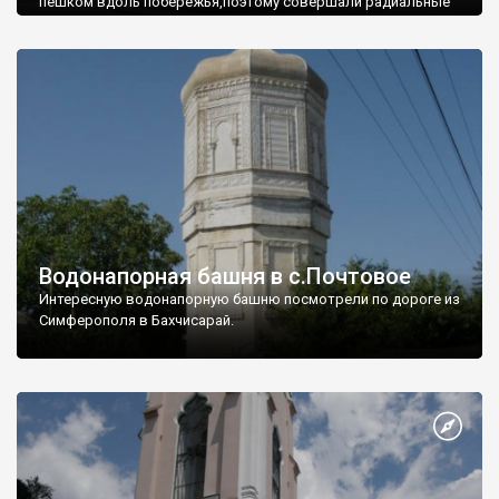
пешком вдоль побережья,поэтому совершали радиальные
вылазки из Оленевки.
Водонапорная башня в с.Почтовое
Интересную водонапорную башню посмотрели по дороге из
Симферополя в Бахчисарай.