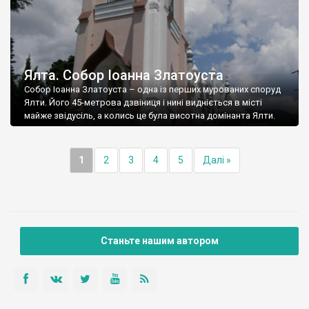
Ялта. Собор Іоанна Златоуста
Собор Іоанна Златоуста – одна із перших мурованих споруд
Ялти. Його 45-метрова дзвіниця і нині видніється в місті
майже звідусіль, а колись це була висотна домінанта Ялти.
1
2
3
4
5
Далі »
Станьте нашим автором