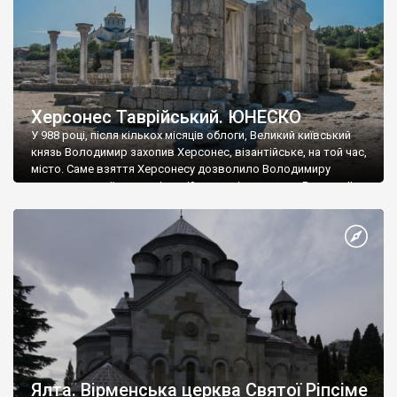
Херсонес Таврійський. ЮНЕСКО
У 988 році, після кількох місяців облоги, Великий київський
князь Володимир захопив Херсонес, візантійське, на той час,
місто. Саме взяття Херсонесу дозволило Володимиру
диктувати свої умови візантійському імператору Василю ІІ, та
одружитися з його дочкою Ганною. Цього ж року, в
Херсонесі Володимир-язичник, став Василем-християнином.
А потім було Хрещення Русі. На честь Херсонесу Таврійського
названо місто […]
Ялта. Вірменська церква Святої Ріпсіме