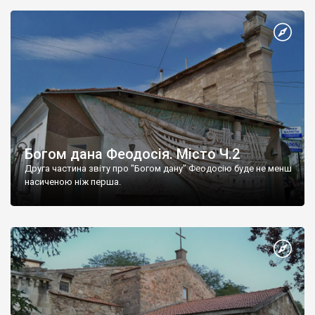
Богом дана Феодосія. Місто Ч.2
Друга частина звіту про "Богом дану" Феодосію буде не менш
насиченою ніж перша.