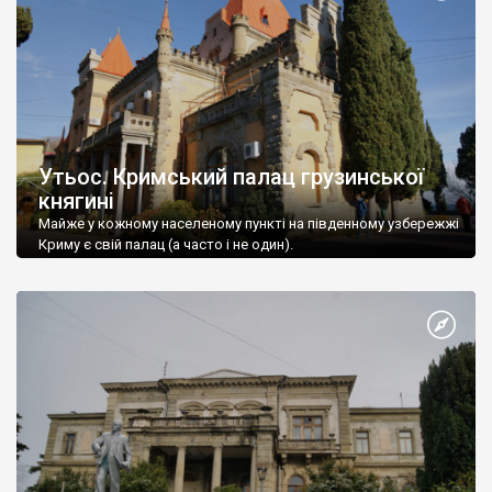
Утьос. Кримський палац грузинської
княгині
Майже у кожному населеному пункті на південному узбережжі
Криму є свій палац (а часто і не один).