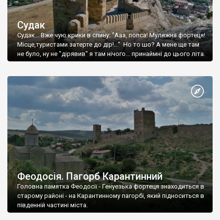
Судак
Судак... Вже чую крики в спину: "Ааа, попса! Муляжна фортеця!
Місце,туристами затерте до дір!..." Но то шо? А мене ще там
не було, ну не "дірявив" я там нічого... принаймні до цього літа.
Феодосія. Пагорб Карантинний
Головна памятка Феодосії - Генуезька фортеця знаходиться в
старому районі - на Карантинному пагорбі, який підноситься в
південній частині міста.