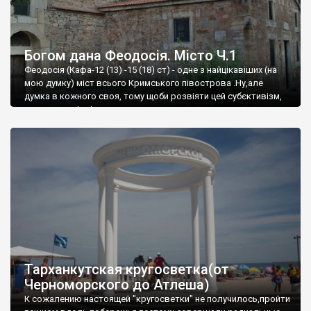
Богом дана Феодосія. Місто Ч.1
Феодосія (Кафа-12 (13) -15 (18) ст) - одне з найцікавіших (на
мою думку) міст всього Кримського півострова .Ну,але
думка в кожного своя, тому щоби розвіяти цей субєктивізм,
запрошую відвідати це
Тарханкутская кругосветка(от
Черноморского до Атлеша)
К сожалению настоящей "кругосветки" не получилось,пройти