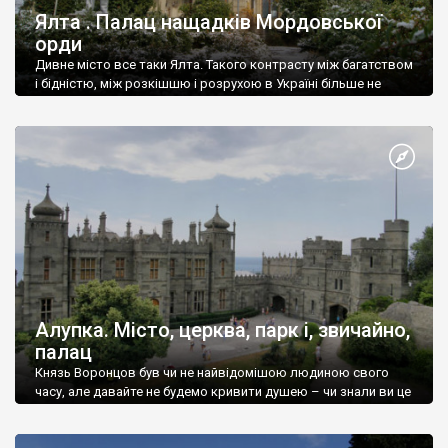
Ялта . Палац нащадків Мордовської
орди
Дивне місто все таки Ялта. Такого контрасту між багатством
і бідністю, між розкішшю і розрухою в Україні більше не
знайдеш.
Алупка. Місто, церква, парк і, звичайно,
палац
Князь Воронцов був чи не найвідомішою людиною свого
часу, але давайте не будемо кривити душею – чи знали ви це
прізвище до відвідин Алупки? Мабуть все таки ні.