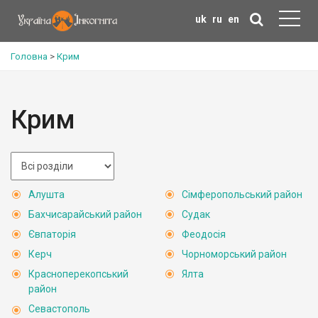
uk
ru
en
Головна
>
Крим
Крим
Алушта
Сімферопольський район
Бахчисарайський район
Судак
Євпаторія
Феодосія
Керч
Чорноморський район
Красноперекопський
Ялта
район
Севастополь