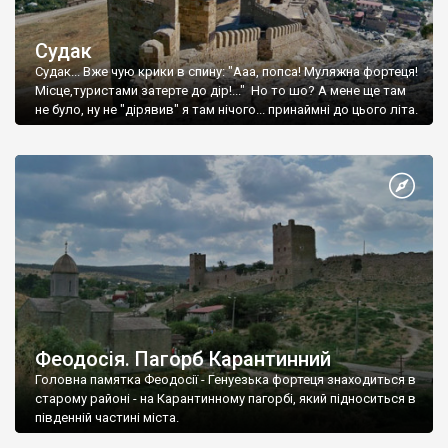
Судак
Судак... Вже чую крики в спину: "Ааа, попса! Муляжна фортеця!
Місце,туристами затерте до дір!..." Но то шо? А мене ще там
не було, ну не "дірявив" я там нічого... принаймні до цього літа.
Феодосія. Пагорб Карантинний
Головна памятка Феодосії - Генуезька фортеця знаходиться в
старому районі - на Карантинному пагорбі, який підноситься в
південній частині міста.