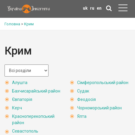
uk
ru
en
Головна
>
Крим
Крим
Алушта
Сімферопольський район
Бахчисарайський район
Судак
Євпаторія
Феодосія
Керч
Чорноморський район
Красноперекопський
Ялта
район
Севастополь