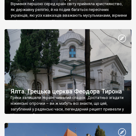
Вірменія першою серед країн світу прийняла християнство,
як державну релігію, й на подив багатьох пересічних
українців, які усіх кавказців вважають мусульманами, вірмени
є відданими вірянами Христа
Ялта. Грецька церква Феодора Тирона
Греки залишили Україні чималий спадок. Достатньо згадати
ніжинські огірочки – ви ж мабуть всі знаєте, що цей,
загублений у радянські часи, легендарний рецепт привезли у
Ніжин греки?