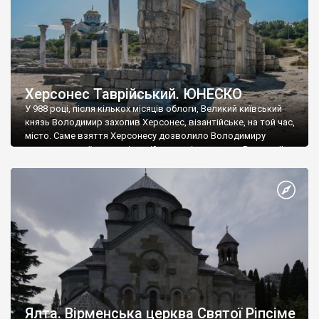
Херсонес Таврійський. ЮНЕСКО
У 988 році, після кількох місяців облоги, Великий київський
князь Володимир захопив Херсонес, візантійське, на той час,
місто. Саме взяття Херсонесу дозволило Володимиру
диктувати свої умови візантійському імператору Василю ІІ, та
одружитися з його дочкою Ганною. Цього ж року, в
Херсонесі Володимир-язичник, став Василем-християнином.
А потім було Хрещення Русі. На честь Херсонесу Таврійського
названо місто […]
Ялта. Вірменська церква Святої Ріпсіме