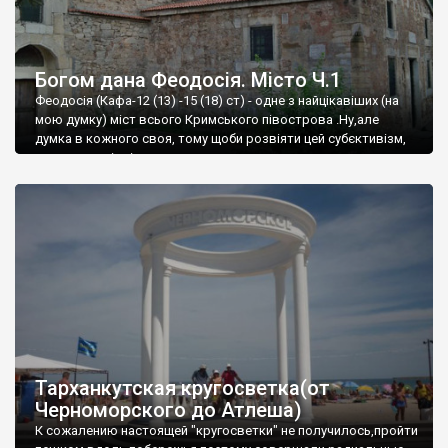
Богом дана Феодосія. Місто Ч.1
Феодосія (Кафа-12 (13) -15 (18) ст) - одне з найцікавіших (на
мою думку) міст всього Кримського півострова .Ну,але
думка в кожного своя, тому щоби розвіяти цей субєктивізм,
запрошую відвідати це
Тарханкутская кругосветка(от
Черноморского до Атлеша)
К сожалению настоящей "кругосветки" не получилось,пройти