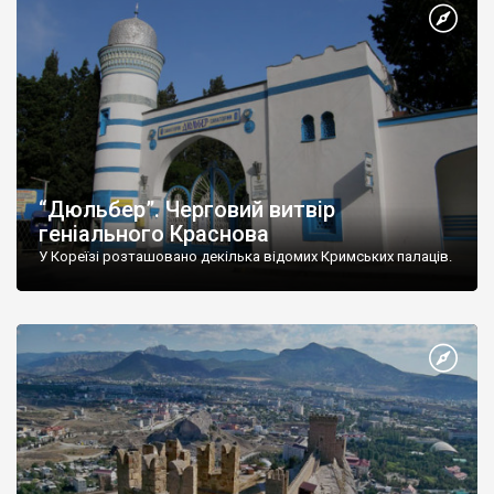
“Дюльбер”. Черговий витвір
геніального Краснова
У Кореїзі розташовано декілька відомих Кримських палаців.