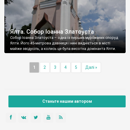
Ялта. Собор Іоанна Златоуста
Собор Іоанна Златоуста – одна із перших мурованих споруд
Ялти. Його 45-метрова дзвіниця і нині видніється в місті
майже звідусіль, а колись це була висотна домінанта Ялти.
1
2
3
4
5
Далі »
Станьте нашим автором