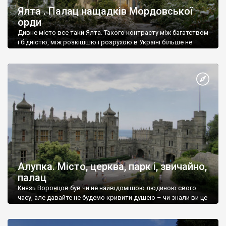
Ялта . Палац нащадків Мордовської
орди
Дивне місто все таки Ялта. Такого контрасту між багатством
і бідністю, між розкішшю і розрухою в Україні більше не
знайдеш.
Алупка. Місто, церква, парк і, звичайно,
палац
Князь Воронцов був чи не найвідомішою людиною свого
часу, але давайте не будемо кривити душею – чи знали ви це
прізвище до відвідин Алупки? Мабуть все таки ні.