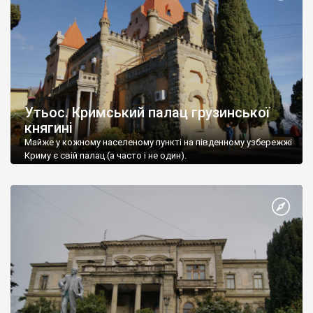
Утьос. Кримський палац грузинської
княгині
Майже у кожному населеному пункті на південному узбережжі
Криму є свій палац (а часто і не один).