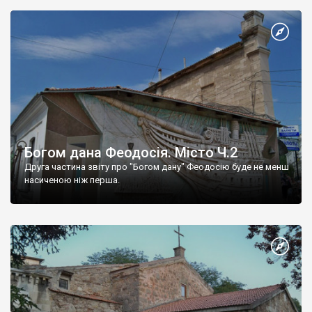
Богом дана Феодосія. Місто Ч.2
Друга частина звіту про "Богом дану" Феодосію буде не менш
насиченою ніж перша.