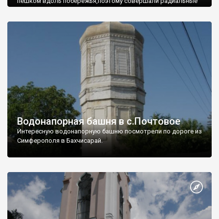
пешком вдоль побережья,поэтому совершали радиальные
вылазки из Оленевки.
Водонапорная башня в с.Почтовое
Интересную водонапорную башню посмотрели по дороге из
Симферополя в Бахчисарай.