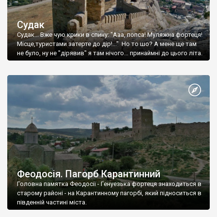
Судак
Судак... Вже чую крики в спину: "Ааа, попса! Муляжна фортеця!
Місце,туристами затерте до дір!..." Но то шо? А мене ще там
не було, ну не "дірявив" я там нічого... принаймні до цього літа.
Феодосія. Пагорб Карантинний
Головна памятка Феодосії - Генуезька фортеця знаходиться в
старому районі - на Карантинному пагорбі, який підноситься в
південній частині міста.