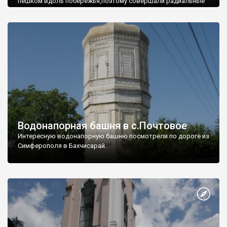
пешком вдоль побережья,поэтому совершали радиальные
вылазки из Оленевки.
Водонапорная башня в с.Почтовое
Интересную водонапорную башню посмотрели по дороге из
Симферополя в Бахчисарай.