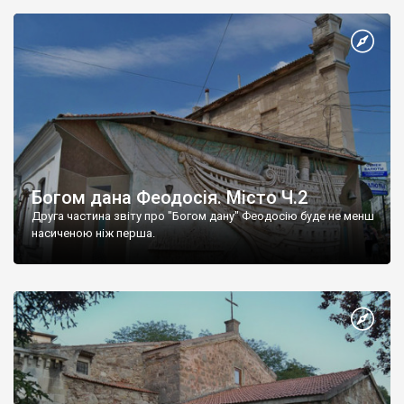
Богом дана Феодосія. Місто Ч.2
Друга частина звіту про "Богом дану" Феодосію буде не менш
насиченою ніж перша.