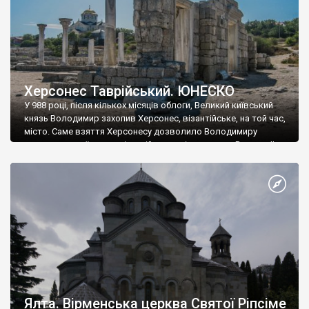
Херсонес Таврійський. ЮНЕСКО
У 988 році, після кількох місяців облоги, Великий київський
князь Володимир захопив Херсонес, візантійське, на той час,
місто. Саме взяття Херсонесу дозволило Володимиру
диктувати свої умови візантійському імператору Василю ІІ, та
одружитися з його дочкою Ганною. Цього ж року, в
Херсонесі Володимир-язичник, став Василем-християнином.
А потім було Хрещення Русі. На честь Херсонесу Таврійського
названо місто […]
Ялта. Вірменська церква Святої Ріпсіме