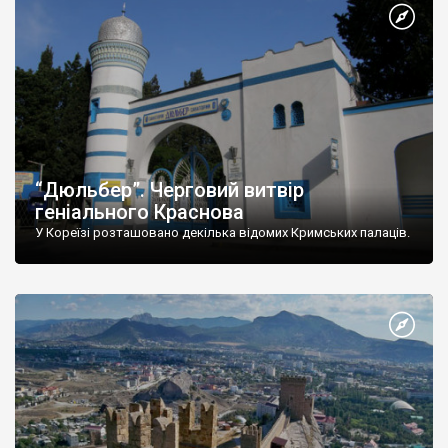
“Дюльбер”. Черговий витвір
геніального Краснова
У Кореїзі розташовано декілька відомих Кримських палаців.