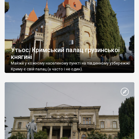
Утьос. Кримський палац грузинської
княгині
Майже у кожному населеному пункті на південному узбережжі
Криму є свій палац (а часто і не один).