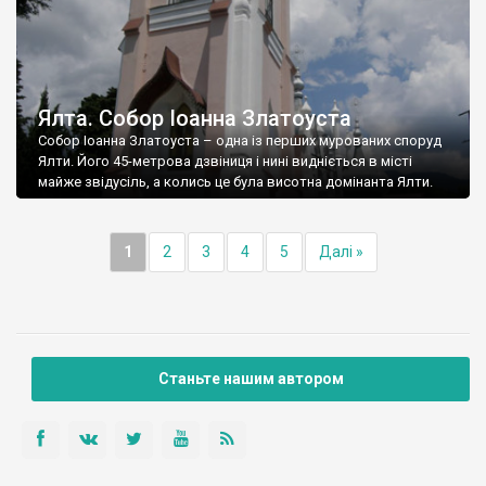
Ялта. Собор Іоанна Златоуста
Собор Іоанна Златоуста – одна із перших мурованих споруд
Ялти. Його 45-метрова дзвіниця і нині видніється в місті
майже звідусіль, а колись це була висотна домінанта Ялти.
1
2
3
4
5
Далі »
Станьте нашим автором