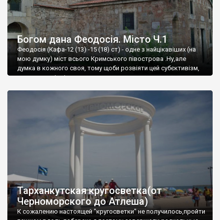
Богом дана Феодосія. Місто Ч.1
Феодосія (Кафа-12 (13) -15 (18) ст) - одне з найцікавіших (на
мою думку) міст всього Кримського півострова .Ну,але
думка в кожного своя, тому щоби розвіяти цей субєктивізм,
запрошую відвідати це
Тарханкутская кругосветка(от
Черноморского до Атлеша)
К сожалению настоящей "кругосветки" не получилось,пройти