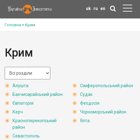
uk
ru
en
Головна
>
Крим
Крим
Алушта
Сімферопольський район
Бахчисарайський район
Судак
Євпаторія
Феодосія
Керч
Чорноморський район
Красноперекопський
Ялта
район
Севастополь