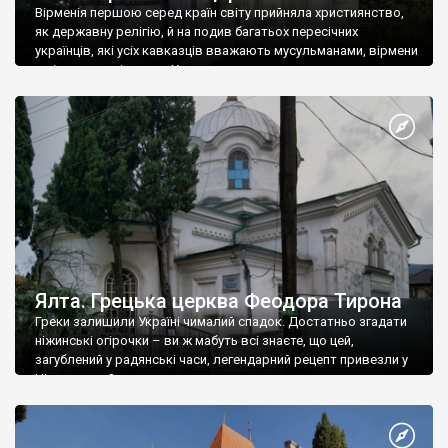
Вірменія першою серед країн світу прийняла християнство,
як державну релігію, й на подив багатьох пересічних
українців, які усіх кавказців вважають мусульманами, вірмени
є відданими вірянами Христа
Ялта. Грецька церква Феодора Тирона
Греки залишили Україні чималий спадок. Достатньо згадати
ніжинські огірочки – ви ж мабуть всі знаєте, що цей,
загублений у радянські часи, легендарний рецепт привезли у
Ніжин греки?