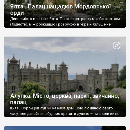
Ялта . Палац нащадків Мордовської
орди
Дивне місто все таки Ялта. Такого контрасту між багатством
і бідністю, між розкішшю і розрухою в Україні більше не
знайдеш.
Алупка. Місто, церква, парк і, звичайно,
палац
Князь Воронцов був чи не найвідомішою людиною свого
часу, але давайте не будемо кривити душею – чи знали ви це
прізвище до відвідин Алупки? Мабуть все таки ні.