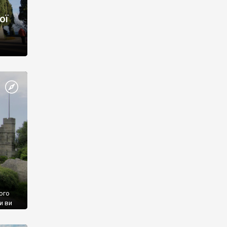
ої
ого
и ви