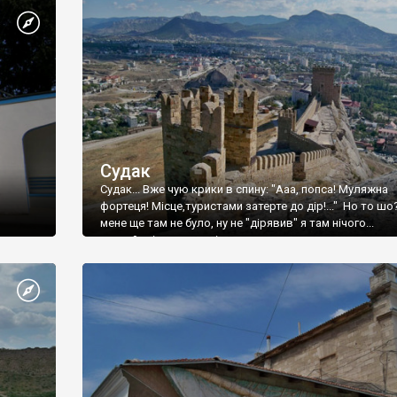
Судак
Судак... Вже чую крики в спину: "Ааа, попса! Муляжна
фортеця! Місце,туристами затерте до дір!..." Но то шо
мене ще там не було, ну не "дірявив" я там нічого...
принаймні до цього літа.