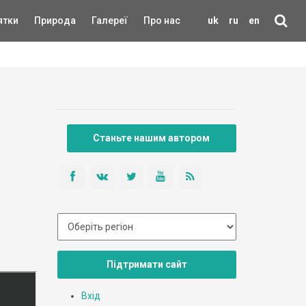
ятки
Природа
Галереї
Про нас
uk
ru
en
Станьте нашим автором
Підтримати сайт
Вхід