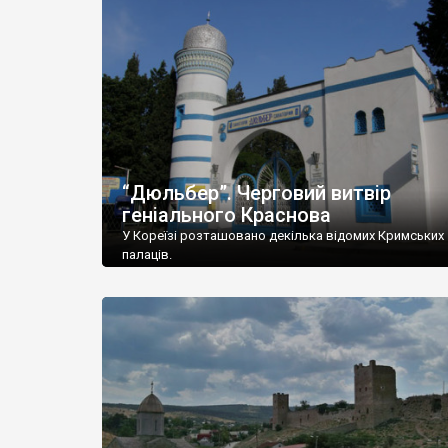
“Дюльбер”. Черговий витвір
геніального Краснова
У Кореїзі розташовано декілька відомих Кримських
палаців.