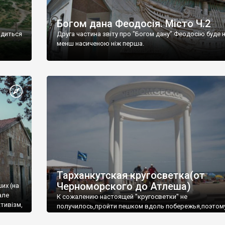
Богом дана Феодосія. Місто Ч.2
одиться
Друга частина звіту про "Богом дану" Феодосію буде 
менш насиченою ніж перша.
Тарханкутская кругосветка(от
Черноморского до Атлеша)
ших (на
але
К сожалению настоящей "кругосветки" не
тивізм,
получилось,пройти пешком вдоль побережья,поэтом
совершали радиальные вылазки из Оленевки.