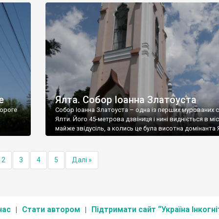
е
Ялта. Собор Іоанна Златоуста
ороге
Собор Іоанна Златоуста – одна із перших мурованих 
Ялти. Його 45-метрова дзвіниця і нині видніється в міс
майже звідусіль, а колись це була висотна домінанта 
2
3
4
5
Далі »
нас
Стати автором
Підтримати сайт “Україна Інкогні