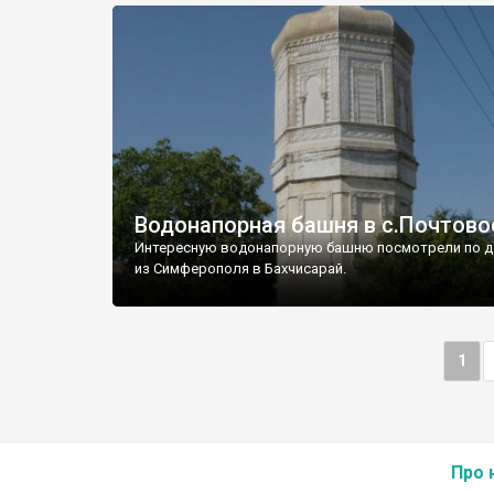
Водонапорная башня в с.Почтово
Интересную водонапорную башню посмотрели по д
из Симферополя в Бахчисарай.
1
Про 