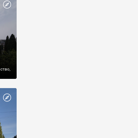
же
нство,