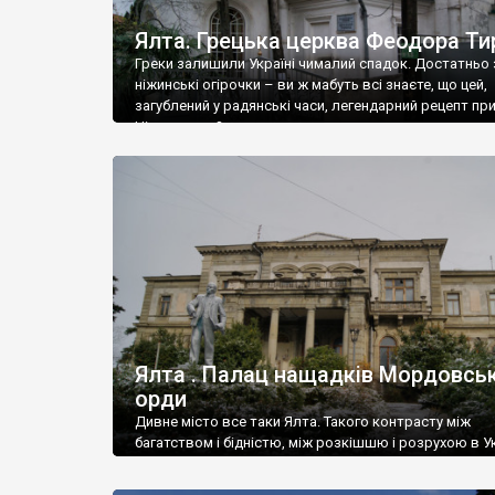
Ялта. Грецька церква Феодора Ти
Греки залишили Україні чималий спадок. Достатньо 
ніжинські огірочки – ви ж мабуть всі знаєте, що цей,
загублений у радянські часи, легендарний рецепт пр
Ніжин греки?
Ялта . Палац нащадків Мордовськ
орди
Дивне місто все таки Ялта. Такого контрасту між
багатством і бідністю, між розкішшю і розрухою в Ук
більше не знайдеш.