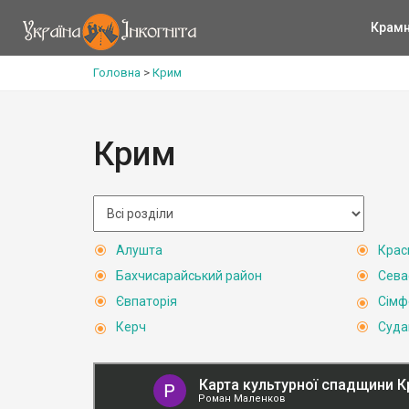
Крам
Головна
>
Крим
Крим
Алушта
Крас
Бахчисарайський район
Сева
Євпаторія
Сімф
Керч
Суда