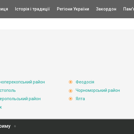
ниця
Історія і традиції
Регіони України
Закордон
Пам'
ноперекопський район
Феодосія
стополь
Чорноморський район
еропольський район
Ялта
к