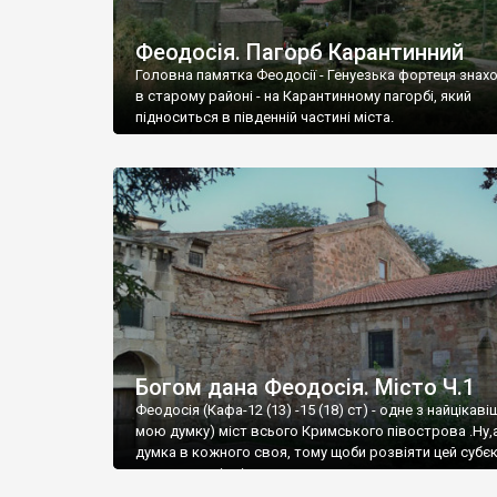
Феодосія. Пагорб Карантинний
Головна памятка Феодосії - Генуезька фортеця знах
в старому районі - на Карантинному пагорбі, який
підноситься в південній частині міста.
Богом дана Феодосія. Місто Ч.1
Феодосія (Кафа-12 (13) -15 (18) ст) - одне з найцікаві
мою думку) міст всього Кримського півострова .Ну,
думка в кожного своя, тому щоби розвіяти цей субєк
запрошую відвідати це