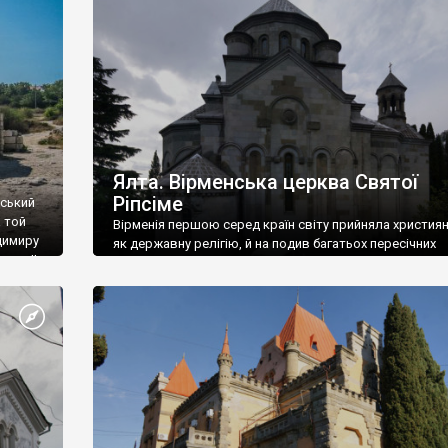
ефактів
називаються «повстяками» (postaki)…” “Вино. Крим
єкту
виробляє відмінне вино і його вдосталь: воно все ду
го».
легке біле і дуже […]
ти та
Ялта. Вірменська церква Святої
Ріпсіме
вський
 той
Вірменія першою серед країн світу прийняла христия
димиру
як державну релігію, й на подив багатьох пересічних
илю ІІ,
українців, які усіх кавказців вважають мусульманами,
 в
вірмени є відданими вірянами Христа