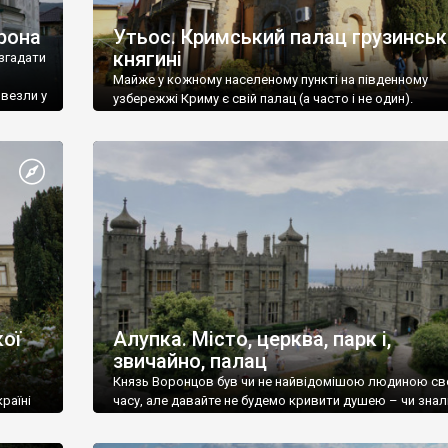
рона
Утьос. Кримський палац грузинськ
княгині
згадати
Майже у кожному населеному пункті на південному
ивезли у
узбережжі Криму є свій палац (а часто і не один).
ої
Алупка. Місто, церква, парк і,
звичайно, палац
Князь Воронцов був чи не найвідомішою людиною св
раїні
часу, але давайте не будемо кривити душею – чи знал
це прізвище до відвідин Алупки? Мабуть все таки ні.