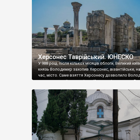
музею «Новгородський музей-заповідник» сотні арт
візантійської доби. Раритети викрадені з фондів об’
культурної спадщини ЮНЕСКО «Херсонеса Таврійсько
Офіційно – на виставку «Золото Візантії», але експер
влада в Україні вважають це лише […]
Херсонес Таврійський. ЮНЕСКО
У 988 році, після кількох місяців облоги, Великий киї
князь Володимир захопив Херсонес, візантійське, на
час, місто. Саме взяття Херсонесу дозволило Воло
диктувати свої умови візантійському імператору Вас
та одружитися з його дочкою Ганною. Цього ж року,
Херсонесі Володимир-язичник, став Василем-
християнином. А потім було Хрещення Русі. На честь
Херсонесу Таврійського названо місто […]