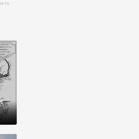
им та
ора і
є
го типу,
ей-
рний
ста:
 райони
від 2
I
і,
рукти,
 котрі