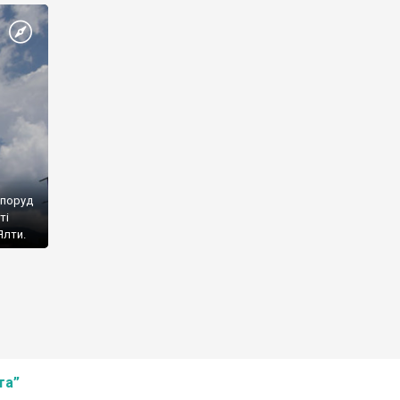
споруд
ті
Ялти.
та”